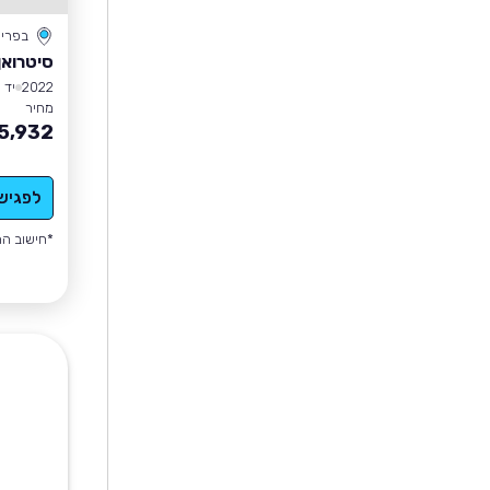
בפרי
סיטרואן C4 ספייסטו
2022
יד 1
מחיר
5,932
לפגיש
*חישוב הה