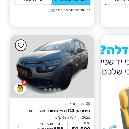
*חישוב ההחזר מפורט ב
תקנון
5
בפריסה ארצית
סיטרואן C4 ספייסטורר
EXCLUSIVE
2022
יד 1
63,975 ק״מ
מחיר
החזר חודשי מ-