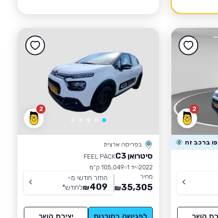
2
2
בפריסה ארצית
סיטרואן C3
FEEL PACK
2022
יד 1
105,049 ק״מ
מחיר
החזר חודשי מ-
409
35,305
₪
לחודש
*
₪
רת קשר
לפגישה בסוכנות
יצירת קשר