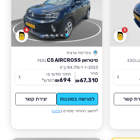
4
5
בפריסה ארצית
סיטרואן C5 AIRCROSS
FEEL
EXCLU
2023
יד 1
84,776 ק״מ
מחיר
החזר חודשי מ-
694
67,310
₪
לחודש
*
₪
רת קשר
לפגישה בסוכנות
יצירת קשר
*חישוב ההחזר מפורט ב
תקנון