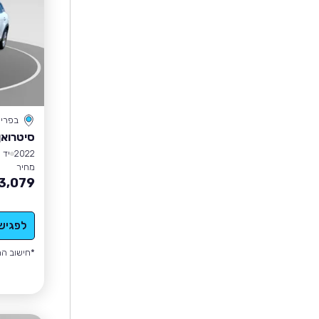
בפרי
סיטרואן  AIRCROSS
2022
יד 1
מחיר
3,079
לפגיש
*חישוב הה