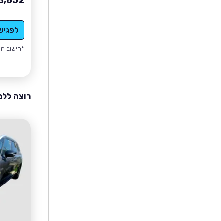
8,652
לפגיש
*חישוב הה
רוצה ללמ