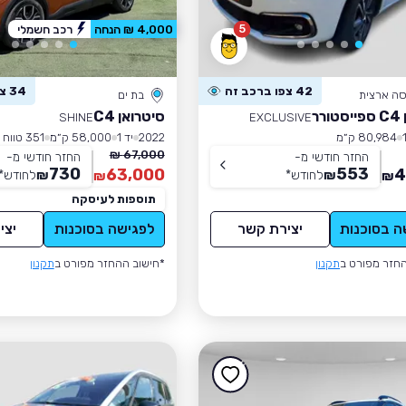
5
4,000 ₪ הנחה
רכב חשמלי
42 צפו ברכב זה
34 צפו ברכב זה
סה ארצית
בת ים
רר
סיטרואן C4
SHINE
EXCLUSIVE
80,984 ק״מ
2022
יד 1
58,000 ק״מ
351 טווח נסיעה
67,000 ₪
החזר חודשי מ-
החזר חודשי מ-
730
553
63,000
4
₪
לחודש
*
₪
לחודש
*
₪
₪
תוספות לעיסקה
ה בסוכנות
יצירת קשר
לפגישה בסוכנות
יצי
חזר מפורט ב
תקנון
*חישוב ההחזר מפורט ב
תקנון