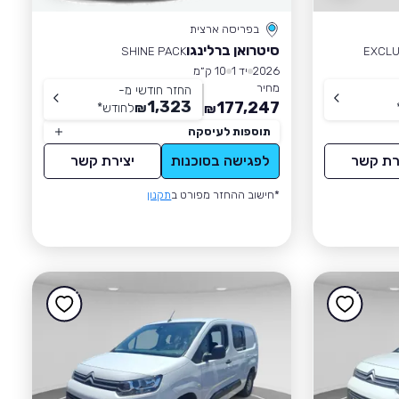
בפריסה ארצית
סיטרואן ברלינגו
SHINE PACK
EXCLU
2026
יד 1
10 ק״מ
מחיר
החזר חודשי מ-
1,323
177,247
₪
לחודש
*
₪
תוספות לעיסקה
רת קשר
לפגישה בסוכנות
יצירת קשר
*חישוב ההחזר מפורט ב
תקנון