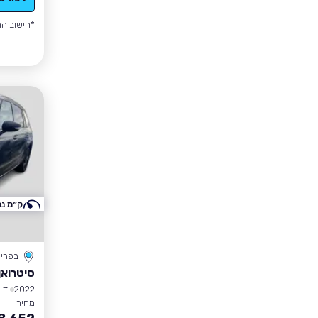
*חישוב הה
ק״מ נמ
בפרי
סיטרואן C4 ספייסטו
2022
יד 1
מחיר