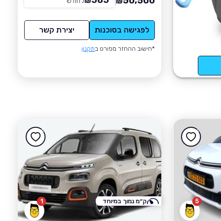
585
50,500
₪
לחודש
*
₪
לפגישה בסוכנות
יצירת קשר
*חישוב ההחזר מפורט ב
תקנון
5
ק״מ נמוך במיוחד
1