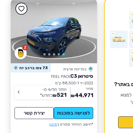
2
73 צפו ברכב זה
בפריסה ארצית
סיטרואן C3
FEEL PACK
2022
יד 1
88,500 ק״מ
ם באתר?
מחיר
החזר חודשי מ-
521
 למצוא
44,971
₪
לחודש
*
₪
ך
לפגישה בסוכנות
יצירת קשר
*חישוב ההחזר מפורט ב
תקנון