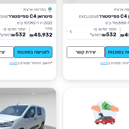
סה ארצית
בפריסה ארצית
רר
סיטרואן C4 ספייסטורר
SIVE
EXCLUSIVE
116,888 ק״מ
2022
יד 1
101,992 ק״מ
מחיר
החזר חודשי מ-
החזר חודשי מ-
532
532
45,932
4
₪
לחודש
*
₪
לחודש
*
₪
₪
ה בסוכנות
יצירת קשר
לפגישה בסוכנות
יצי
חזר מפורט ב
תקנון
*חישוב ההחזר מפורט ב
תקנון