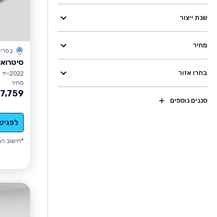
שנת ייצור
מחיר
בפרי
סיטרואן C4 ספייסטו
בחרו אזור
2022
יד 1
מחיר
7,759
סננים נוספים
לפגיש
*חישוב הה