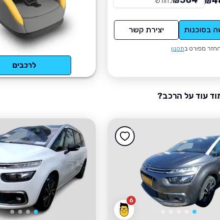
564
4
₪
לחודש
*
₪
ה בסוכנות
יצירת קשר
חזר מפורט ב
תקנון
לרכבים
וד עוד על הרכב?
6