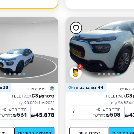
2
44 צפו ברכב זה
23 צפו ברכב זה
סה ארצית
בפריסה ארצית
C
סיטרואן C3
FEEL PACK
FEEL PACK
96,834 ק״מ
2022
יד 1
90,009 ק״מ
מחיר
החזר חודשי מ-
החזר חודשי מ-
531
508
45,878
4
₪
לחודש
*
₪
לחודש
*
₪
₪
ה בסוכנות
יצירת קשר
לפגישה בסוכנות
יצי