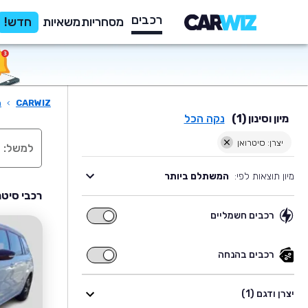
רכבים
מסחריות
משאיות
חדש!
CARWIZ
›
ר
מיון וסינון (1)
נקה הכל
יצרן: סיטרואן
מיון תוצאות לפי:
המשתלם ביותר
רכבי סיטר
רכבים חשמליים
רכבים
חשמליים
רכבים בהנחה
רכבים
בהנחה
יצרן ודגם (1)