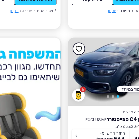
חזר מפורט ב
תקנון
*חישוב ההחזר מפורט ב
תקנון
וך במיוחד
6
סה ארצית
רר
EXCLUSIVE
65,620 ק״מ
החזר חודשי מ-