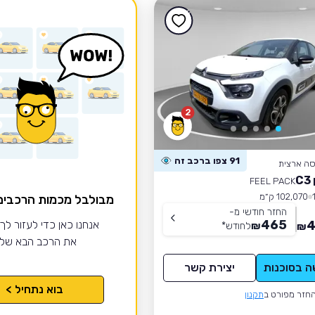
2
91 צפו ברכב זה
סה ארצית
C
FEEL PACK
102,070 ק״מ
מבולבל מכמות הרכבי
החזר חודשי מ-
465
4
אנחנו כאן כדי לעזור לך
₪
לחודש
*
₪
את הרכב הבא של
ה בסוכנות
יצירת קשר
בוא נתחיל >
חזר מפורט ב
תקנון