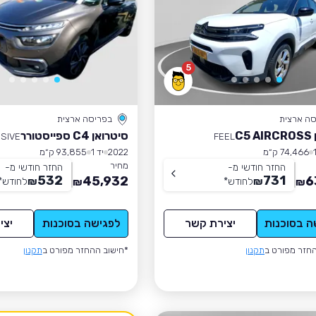
5
סה ארצית
בפריסה ארצית
C5
סיטרואן C4 ספייסטורר
SIVE
FEEL
74,466 ק״מ
2022
יד 1
93,855 ק״מ
מחיר
החזר חודשי מ-
החזר חודשי מ-
532
731
45,932
6
₪
לחודש
*
₪
לחודש
*
₪
₪
ה בסוכנות
יצירת קשר
לפגישה בסוכנות
יצי
חזר מפורט ב
תקנון
*חישוב ההחזר מפורט ב
תקנון