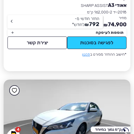
אאודי A3
SHARP ASSIST
2018
יד 2
162,000 ק״מ
מחיר
החזר חודשי מ-
792
74,900
₪
לחודש
*
₪
תוספות לעיסקה
לפגישה בסוכנות
יצירת קשר
*חישוב ההחזר מפורט ב
תקנון
ק״מ נמוך במיוחד
4