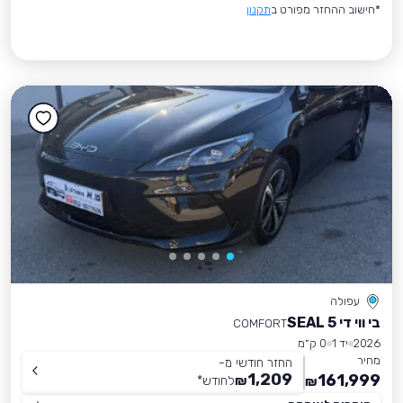
*חישוב ההחזר מפורט ב
תקנון
עפולה
בי ווי די SEAL 5
COMFORT
2026
יד 1
0 ק״מ
מחיר
החזר חודשי מ-
1,209
161,999
₪
לחודש
*
₪