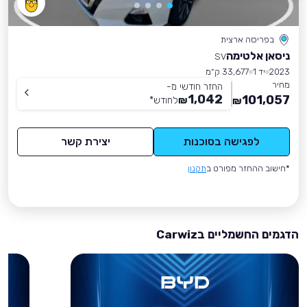
בפריסה ארצית
ניסאן אלטימה
SV
2023
יד 1
33,677 ק״מ
מחיר
החזר חודשי מ-
1,042
101,057
₪
לחודש
*
₪
לפגישה בסוכנות
יצירת קשר
*חישוב ההחזר מפורט ב
תקנון
הדגמים החשמליים בCarwiz