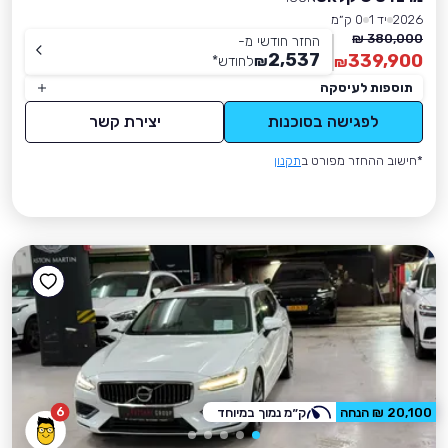
2026
יד 1
0 ק״מ
380,000 ₪
החזר חודשי מ-
2,537
339,900
₪
לחודש
*
₪
תוספות לעיסקה
לפגישה בסוכנות
יצירת קשר
*חישוב ההחזר מפורט ב
תקנון
6
20,100 ₪ הנחה
ק״מ נמוך במיוחד