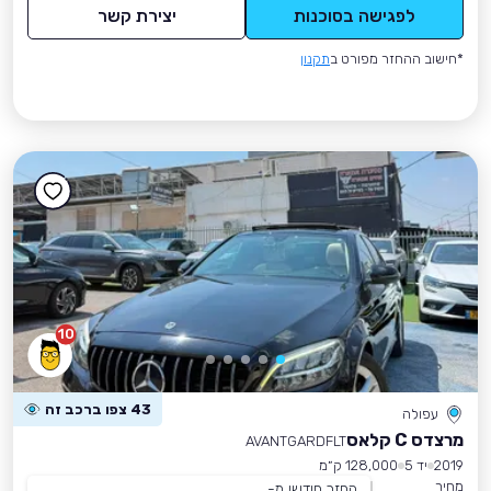
לפגישה בסוכנות
יצירת קשר
*חישוב ההחזר מפורט ב
תקנון
10
43 צפו ברכב זה
עפולה
מרצדס C קלאס
AVANTGARDFLT
2019
יד 5
128,000 ק״מ
מחיר
החזר חודשי מ-