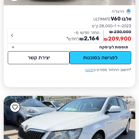
הרצליה
וולבו V60
ULTIMATE
2023
יד 1
28,000 ק״מ
230,000 ₪
החזר חודשי מ-
2,164
209,900
₪
לחודש
*
₪
תוספות לעיסקה
לפגישה בסוכנות
יצירת קשר
*חישוב ההחזר מפורט ב
תקנון