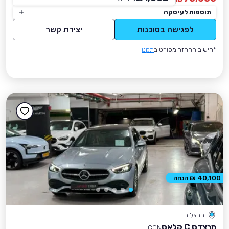
תוספות לעיסקה
לפגישה בסוכנות
יצירת קשר
*חישוב ההחזר מפורט ב
תקנון
40,100 ₪ הנחה
הרצליה
מרצדס C קלאס
ICON