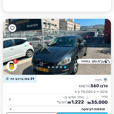
ק״מ נמוך במיוחד
5
31 צפו ברכב זה
חיפה
וולבו S60
KINETIC
2016
יד 2
110,000 ק״מ
מחיר
החזר חודשי מ-
1,222
35,000
₪
לחודש
*
₪
תוספות לעיסקה