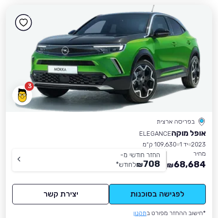
3
בפריסה ארצית
אופל מוקה
ELEGANCE
2023
יד 1
109,630 ק״מ
מחיר
החזר חודשי מ-
708
68,684
₪
לחודש
*
₪
לפגישה בסוכנות
יצירת קשר
*חישוב ההחזר מפורט ב
תקנון