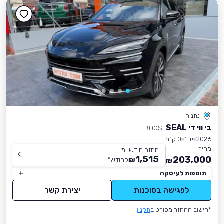
נתניה
בי ווי די SEAL
BOOST
2026
יד 1
0 ק״מ
מחיר
החזר חודשי מ-
1,515
203,000
₪
לחודש
*
₪
תוספות לעיסקה
לפגישה בסוכנות
יצירת קשר
*חישוב ההחזר מפורט ב
תקנון