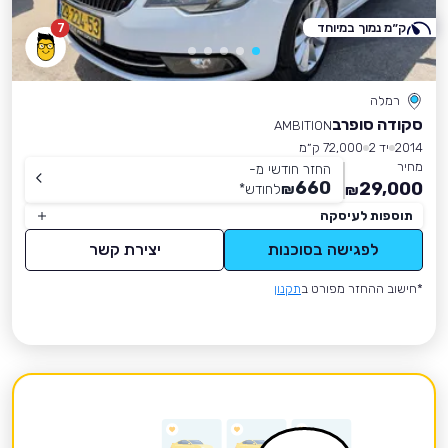
ק״מ נמוך במיוחד
7
רמלה
סקודה סופרב
AMBITION
2014
יד 2
72,000 ק״מ
מחיר
החזר חודשי מ-
660
29,000
₪
לחודש
*
₪
תוספות לעיסקה
לפגישה בסוכנות
יצירת קשר
*חישוב ההחזר מפורט ב
תקנון