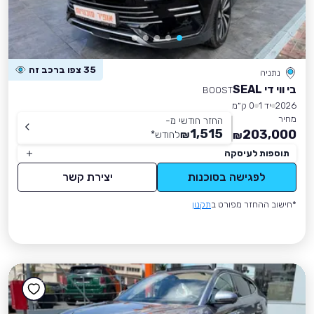
35 צפו ברכב זה
נתניה
בי ווי די SEAL
BOOST
2026
יד 1
0 ק״מ
מחיר
החזר חודשי מ-
1,515
203,000
₪
לחודש
*
₪
תוספות לעיסקה
לפגישה בסוכנות
יצירת קשר
*חישוב ההחזר מפורט ב
תקנון