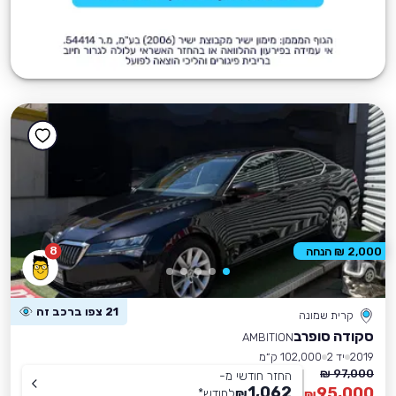
8
2,000 ₪ הנחה
21 צפו ברכב זה
קרית שמונה
סקודה סופרב
AMBITION
2019
יד 2
102,000 ק״מ
97,000 ₪
החזר חודשי מ-
1,062
95,000
₪
לחודש
*
₪