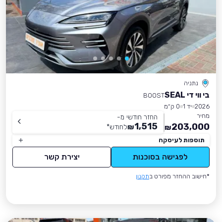
נתניה
בי ווי די SEAL
BOOST
2026
יד 1
0 ק״מ
מחיר
החזר חודשי מ-
1,515
203,000
₪
לחודש
*
₪
תוספות לעיסקה
לפגישה בסוכנות
יצירת קשר
*חישוב ההחזר מפורט ב
תקנון