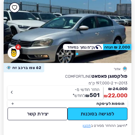
6
2,000 ₪ הנחה
ק״מ נמוך במיוחד
62 צפו ברכב זה
אזור
פולקסווגן פאסאט
COMFORTLINE
2013
יד 2
197,000 ק״מ
24,000 ₪
החזר חודשי מ-
501
22,000
₪
לחודש
*
₪
תוספות לעיסקה
לפגישה בסוכנות
יצירת קשר
*חישוב ההחזר מפורט ב
תקנון