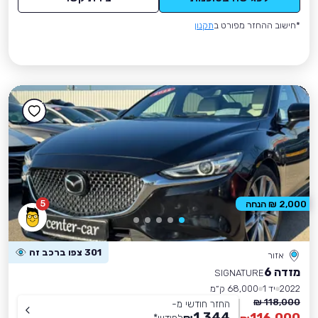
*חישוב ההחזר מפורט ב
תקנון
5
2,000 ₪ הנחה
301 צפו ברכב זה
אזור
מזדה 6
SIGNATURE
2022
יד 1
68,000 ק״מ
118,000 ₪
החזר חודשי מ-
1,344