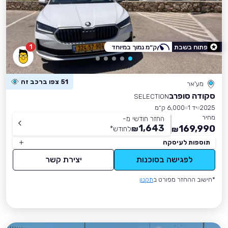
1
פתוח בשבת
ק״מ נמוך במיוחד
51 צפו ברכב זה
מע'אר
סקודה סופרב
SELECTION
2025
יד 1
6,000 ק״מ
מחיר
החזר חודשי מ-
1,643
169,990
₪
לחודש
*
₪
תוספות לעיסקה
לפגישה בסוכנות
יצירת קשר
*חישוב ההחזר מפורט ב
תקנון