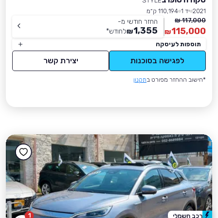
STYLE
2021
יד 1
110,194 ק״מ
117,000 ₪
החזר חודשי מ-
1,355
115,000
₪
לחודש
*
₪
תוספות לעיסקה
לפגישה בסוכנות
יצירת קשר
*חישוב ההחזר מפורט ב
תקנון
1
רכב חשמלי