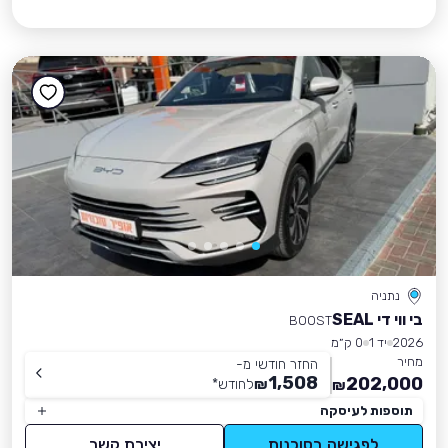
נתניה
בי ווי די SEAL
BOOST
2026
יד 1
0 ק״מ
מחיר
החזר חודשי מ-
1,508
202,000
₪
לחודש
*
₪
תוספות לעיסקה
לפגישה בסוכנות
יצירת קשר