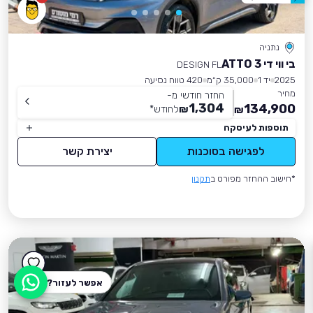
נתניה
בי ווי די ATTO 3
DESIGN FL
2025
יד 1
35,000 ק״מ
420 טווח נסיעה
מחיר
החזר חודשי מ-
1,304
134,900
₪
לחודש
*
₪
תוספות לעיסקה
לפגישה בסוכנות
יצירת קשר
*חישוב ההחזר מפורט ב
תקנון
אפשר לעזור?