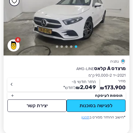
6
נתניה
מרצדס A קלאס
AMG-LINE
2021
יד 2
90,000 ק״מ
מחיר
החזר חודשי מ-
2,049
173,900
₪
לחודש
*
₪
תוספות לעיסקה
לפגישה בסוכנות
יצירת קשר
*חישוב ההחזר מפורט ב
תקנון