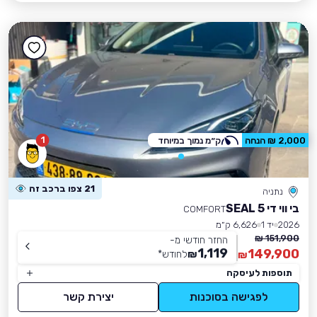
1
2,000 ₪ הנחה
ק״מ נמוך במיוחד
21 צפו ברכב זה
נתניה
בי ווי די SEAL 5
COMFORT
2026
יד 1
6,626 ק״מ
151,900 ₪
החזר חודשי מ-
1,119
149,900
₪
לחודש
*
₪
תוספות לעיסקה
לפגישה בסוכנות
יצירת קשר