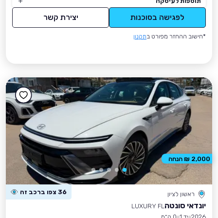
תוספות לעיסקה
לפגישה בסוכנות
יצירת קשר
*חישוב ההחזר מפורט ב
תקנון
2,000 ₪ הנחה
36 צפו ברכב זה
ראשון לציון
יונדאי סונטה
LUXURY FL
2026
יד 1
0 ק״מ