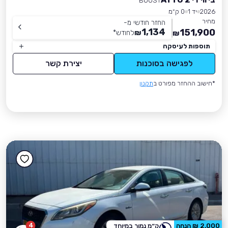
BOOST
2026
יד 1
0 ק״מ
מחיר
החזר חודשי מ-
1,134
151,900
₪
לחודש
*
₪
תוספות לעיסקה
לפגישה בסוכנות
יצירת קשר
*חישוב ההחזר מפורט ב
תקנון
4
2,000 ₪ הנחה
ק״מ נמוך במיוחד