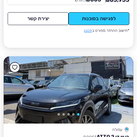
83,953
₪
לחודש
*
₪
לפגישה בסוכנות
יצירת קשר
*חישוב ההחזר מפורט ב
תקנון
עפולה
בי ווי די ATTO 2