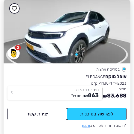
2
בפריסה ארצית
אופל מוקה
ELEGANCE
2023
יד 1
71,130 ק״מ
מחיר
החזר חודשי מ-
863
83,688
₪
לחודש
*
₪
לפגישה בסוכנות
יצירת קשר
*חישוב ההחזר מפורט ב
תקנון