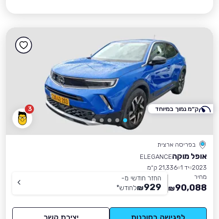
ק״מ נמוך במיוחד
3
בפריסה ארצית
אופל מוקה
ELEGANCE
2023
יד 1
21,336 ק״מ
מחיר
החזר חודשי מ-
929
90,088
₪
לחודש
*
₪
לפגישה בסוכנות
יצירת קשר