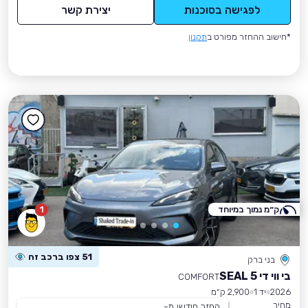
לפגישה בסוכנות
יצירת קשר
*חישוב ההחזר מפורט ב
תקנון
ק״מ נמוך במיוחד
1
51 צפו ברכב זה
בני ברק
בי ווי די SEAL 5
COMFORT
2026
יד 1
2,900 ק״מ
מחיר
החזר חודשי מ-