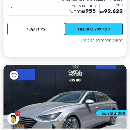
מחיר
החזר חודשי מ-
955
92,622
₪
לחודש
*
₪
לפגישה בסוכנות
יצירת קשר
*חישוב ההחזר מפורט ב
תקנון
5
2,000 ₪ הנחה