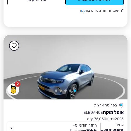
*חישוב ההחזר מפורט ב
תקנון
2
בפריסה ארצית
אופל מוקה
ELEGANCE
2023
יד 1
76,050 ק״מ
מחיר
החזר חודשי מ-
865