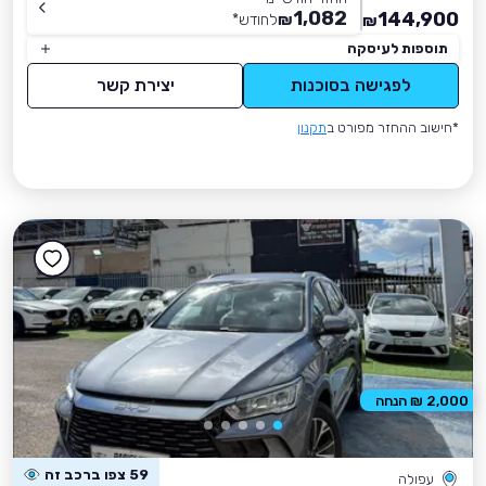
1,082
144,900
₪
לחודש
*
₪
תוספות לעיסקה
לפגישה בסוכנות
יצירת קשר
*חישוב ההחזר מפורט ב
תקנון
2,000 ₪ הנחה
59 צפו ברכב זה
עפולה