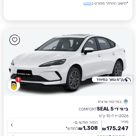
*חישוב ההחזר מפורט ב
תקנון
ק״מ נמוך במיוחד
1
בפריסה ארצית
בי ווי די SEAL 5
COMFORT
2026
יד 1
10 ק״מ
מחיר
החזר חודשי מ-
1,308
175,247
₪
לחודש
*
₪