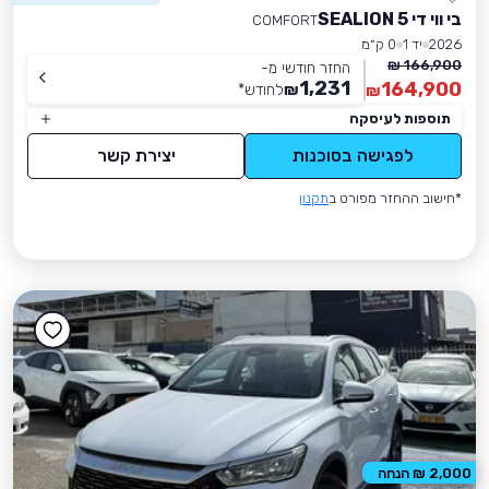
בי ווי די SEALION 5
COMFORT
2026
יד 1
0 ק״מ
166,900 ₪
החזר חודשי מ-
1,231
164,900
₪
לחודש
*
₪
תוספות לעיסקה
לפגישה בסוכנות
יצירת קשר
*חישוב ההחזר מפורט ב
תקנון
2,000 ₪ הנחה