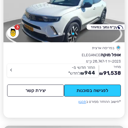
ק״מ נמוך במיוחד
3
בפריסה ארצית
אופל מוקה
ELEGANCE
2023
יד 1
28,747 ק״מ
מחיר
החזר חודשי מ-
944
91,538
₪
לחודש
*
₪
לפגישה בסוכנות
יצירת קשר
*חישוב ההחזר מפורט ב
תקנון