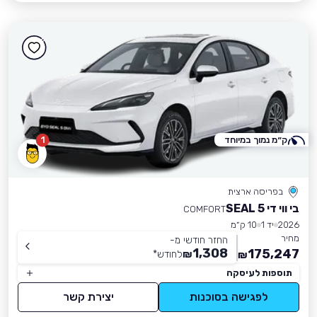
ק״מ נמוך במיוחד
1
בפריסה ארצית
בי ווי די SEAL 5
COMFORT
2026
יד 1
10 ק״מ
מחיר
החזר חודשי מ-
1,308
175,247
₪
לחודש
*
₪
תוספות לעיסקה
לפגישה בסוכנות
יצירת קשר