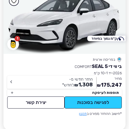
ק״מ נמוך במיוחד
1
בפריסה ארצית
בי ווי די SEAL 5
COMFORT
2026
יד 1
10 ק״מ
מחיר
החזר חודשי מ-
1,308
175,247
₪
לחודש
*
₪
תוספות לעיסקה
לפגישה בסוכנות
יצירת קשר
*חישוב ההחזר מפורט ב
תקנון