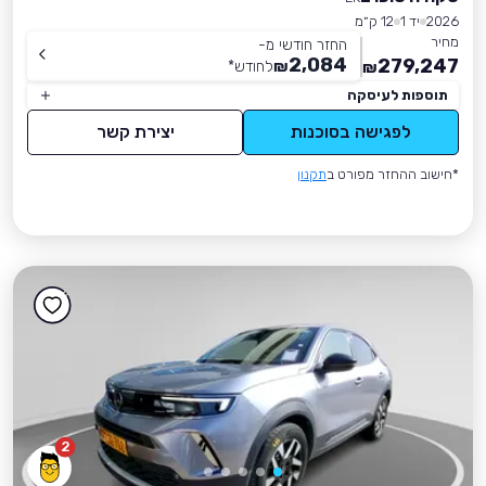
2026
יד 1
12 ק״מ
מחיר
החזר חודשי מ-
2,084
279,247
₪
לחודש
*
₪
תוספות לעיסקה
לפגישה בסוכנות
יצירת קשר
*חישוב ההחזר מפורט ב
תקנון
2