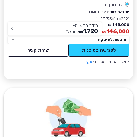
פתח תקווה
יונדאי סונטה
LIMITED
2021
יד 1
93,775 ק״מ
148,000 ₪
החזר חודשי מ-
1,720
146,000
₪
לחודש
*
₪
תוספות לעיסקה
לפגישה בסוכנות
יצירת קשר
*חישוב ההחזר מפורט ב
תקנון