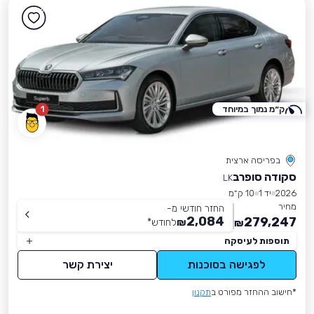
ק״מ נמוך במיוחד
1
בפריסה ארצית
סקודה סופרב
LK
2026
יד 1
10 ק״מ
מחיר
החזר חודשי מ-
2,084
279,247
₪
לחודש
*
₪
תוספות לעיסקה
לפגישה בסוכנות
יצירת קשר
*חישוב ההחזר מפורט ב
תקנון