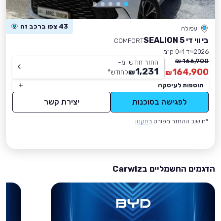
43 צפו ברכב זה
עפולה
בי ווי די SEALION 5
COMFORT
2026
יד 1
0 ק״מ
166,900 ₪
החזר חודשי מ-
1,231
164,900
₪
לחודש
*
₪
תוספות לעיסקה
לפגישה בסוכנות
יצירת קשר
*חישוב ההחזר מפורט ב
תקנון
הדגמים החשמליים בCarwiz