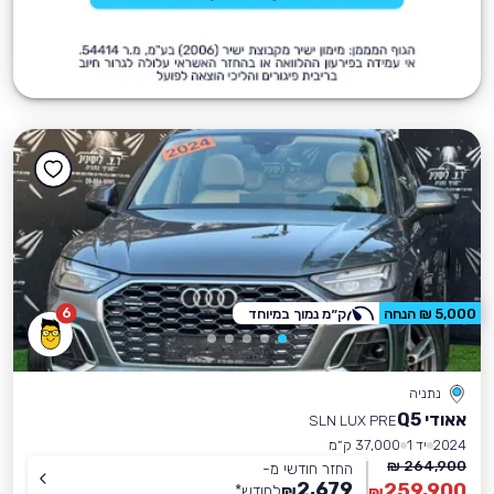
6
5,000 ₪ הנחה
ק״מ נמוך במיוחד
נתניה
אאודי Q5
SLN LUX PRE
2024
יד 1
37,000 ק״מ
264,900 ₪
החזר חודשי מ-
2,679
259,900
₪
לחודש
*
₪