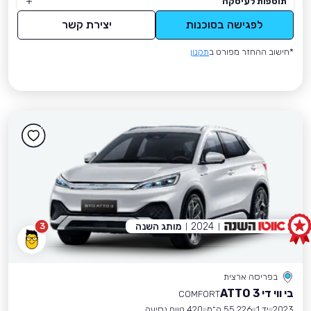
תוספות לעיסקה
לפגישה בסוכנות
יצירת קשר
*חישוב ההחזר מפורט ב
תקנון
2024
מותג השנה
3
בפריסה ארצית
בי ווי די ATTO 3
COMFORT
2023
יד 1
55,226 ק״מ
420 טווח נסיעה