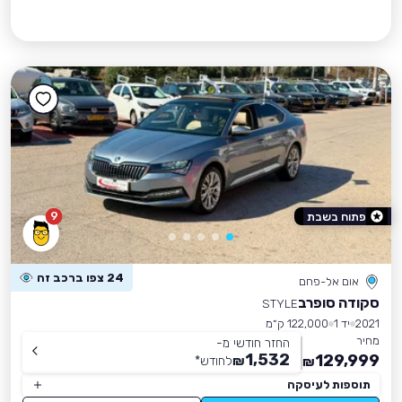
9
פתוח בשבת
24 צפו ברכב זה
אום אל-פחם
סקודה סופרב
STYLE
2021
יד 1
122,000 ק״מ
מחיר
החזר חודשי מ-
1,532
129,999
₪
לחודש
*
₪
תוספות לעיסקה