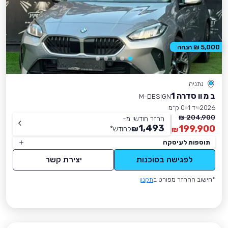
5,000 ₪ הנחה
נתניה
ב מ וו סדרה 1
M-DESIGN
2026
יד 1
0 ק״מ
204,900 ₪
החזר חודשי מ-
1,493
199,900
₪
לחודש
*
₪
תוספות לעיסקה
לפגישה בסוכנות
יצירת קשר
*חישוב ההחזר מפורט ב
תקנון