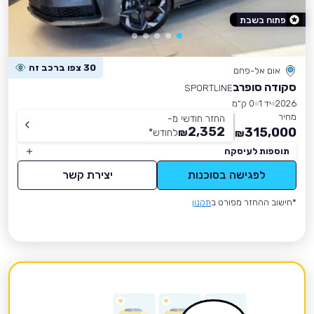
פתוח בשבת
30 צפו ברכב זה
אום אל-פחם
סקודה סופרב
SPORTLINE
2026
יד 1
0 ק״מ
מחיר
החזר חודשי מ-
2,352
315,000
₪
לחודש
*
₪
תוספות לעיסקה
לפגישה בסוכנות
יצירת קשר
*חישוב ההחזר מפורט ב
תקנון