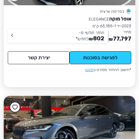
בפריסה ארצית
אופל מוקה
ELEGANCE
2023
יד 1
63,185 ק״מ
מחיר
החזר חודשי מ-
802
77,797
₪
לחודש
*
₪
לפגישה בסוכנות
יצירת קשר
*חישוב ההחזר מפורט ב
תקנון