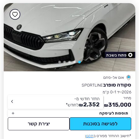
פתוח בשבת
אום אל-פחם
סקודה סופרב
SPORTLINE
2026
יד 1
0 ק״מ
מחיר
החזר חודשי מ-
2,352
315,000
₪
לחודש
*
₪
תוספות לעיסקה
לפגישה בסוכנות
יצירת קשר
*חישוב ההחזר מפורט ב
תקנון