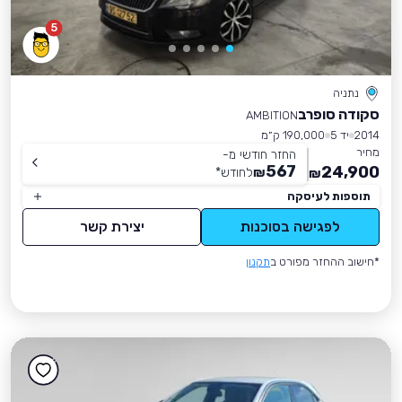
5
נתניה
סקודה סופרב
AMBITION
2014
יד 5
190,000 ק״מ
מחיר
החזר חודשי מ-
567
24,900
₪
לחודש
*
₪
תוספות לעיסקה
לפגישה בסוכנות
יצירת קשר
*חישוב ההחזר מפורט ב
תקנון