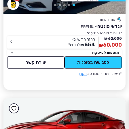
פתח תקווה
יונדאי סונטה
PREMIUM
2017
יד 1
113,163 ק״מ
62,000 ₪
החזר חודשי מ-
654
60,000
₪
לחודש
*
₪
תוספות לעיסקה
לפגישה בסוכנות
יצירת קשר
*חישוב ההחזר מפורט ב
תקנון