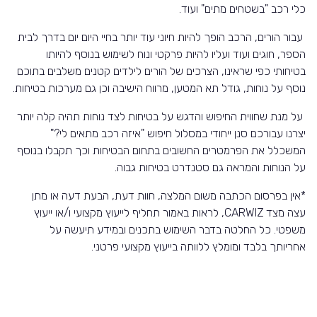
כלי רכב "בשטחים מתים" ועוד.
עבור הורים, הרכב הופך להיות חיוני עוד יותר בחיי היום יום בדרך לבית
הספר, חוגים ועוד ועליו להיות פרקטי ונוח לשימוש בנוסף להיותו
בטיחותי כפי שראינו, הצרכים של הורים לילדים קטנים משלבים בתוכם
נוסף על נוחות, גודל תא המטען, מרווח הישיבה וכן גם מערכות בטיחות.
על מנת שחווית החיפוש והדגש על בטיחות לצד נוחות תהיה קלה יותר
יצרנו עבורכם סנן ייחודי במסלול חיפוש "איזה רכב מתאים לי?"
המשכלל את הפרמטרים החשובים בתחום הבטיחות וכך תקבלו בנוסף
על הנוחות והמראה גם סטנדרט בטיחות גבוה.
*אין בפרסום הכתבה משום המלצה, חוות דעת, הבעת דעה או מתן
עצה מצד CARWIZ, לראות באמור תחליף לייעוץ מקצועי ו/או ייעוץ
משפטי. כל החלטה בדבר השימוש בתכנים ובמידע תיעשה על
אחריותך בלבד ומומלץ ללוותה בייעוץ מקצועי פרטני.