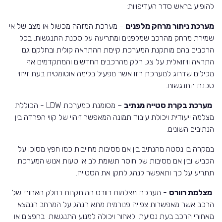
להופיע בראש סדר העדיפויות:
מערכת ניתור מרחק מלפנים
- מערכת המזהה מכשול או מצב של אי
שמירת מרחק מהרכב שמלפנים ומתריעה על סכנת התנגשות. בכל
הרכבים בהם מותקנת המערכת קיימת ההתראה קולית ובחלקם גם
התראה וויזואלית על צג. חלק מהרכבים החדשים והמתקדמים אף
מכילים שדרוג למערכת הזו אשר מפעיל בלימה אוטומטית בעת זיהוי
סכנת התנגשות.
מערכת בקרת סטייה מנתיב
– מסומנת כמערכת LDW - הכוללת
מצלמה ייעודית ויכולת עיבוד תמונה המאפשר זיהוי של קווי הפרדה בין
הנתיבים השונים.
במקרה בו נסטה מהנתיב בין אם מסיבות מחייבות כמו חפץ מסוכן על
הכביש ובין אם מסיבות של חוסר תשומת לב או טעות אנוש המערכת
תתריע על כך ותאפשר לנהג לתקן את הסטייה.
מצלמת רוורס
- מערכת מצלמות רוורס המותקנות בחלק האחורי של
הרכב אשר מאפשרות צפייה פנורמית מתא הנהג על המרחב הנמצא
מאחורי הרכב בעת נסיעתו לאחור ויכולה למנוע התנגשות בחפצים או