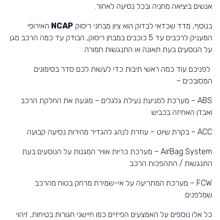
אנשים ביציאה מחניה ובכל נסיעה לאחור.
בנוסף, מדד שכדאי לבדוק הוא ציון מבחני ריסוק
NCAP
האירופי
המעניק לרכבים עד 5 כוכבים במבחן ריסוק, הבודק עד כמה הרכב מגן
על הנוסעים בעת תאונה או התנגשות חמורה.
לפניכם עוד כמה ראשי תיבות כדי לעשות לכם סדר בסימונים
המסובכים –
ABS
– מערכת למניעת נעילת גלגלים – מונעת את החלקת הרכב
ואבדן האחיזה בכביש
ACC
– בקרת שיוט – עוזרת לנהג להגדיר מהירות נסיעה קבועה
AirBag System
– מערכת כריות אוויר המגנות על הנוסעים בעת
התנגשות / התהפכות הרכב
FCW
– מערכת המתריעה על אי-שמירת מרחק בטוח מהרכב
שמלפנים
כל אלו נוספים על האמצעים הפיזיים כמו חיישני חגורות בטיחות, זיהוי