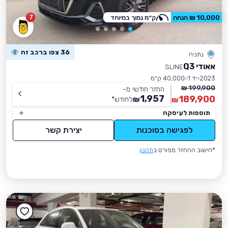
7
10,000 ₪ הנחה
ק״מ נמוך במיוחד
36 צפו ברכב זה
נתניה
אאודי Q3
SLINE
2023
יד 1
40,000 ק״מ
199,900 ₪
החזר חודשי מ-
1,957
189,900
₪
לחודש
*
₪
תוספות לעיסקה
לפגישה בסוכנות
יצירת קשר
*חישוב ההחזר מפורט ב
תקנון