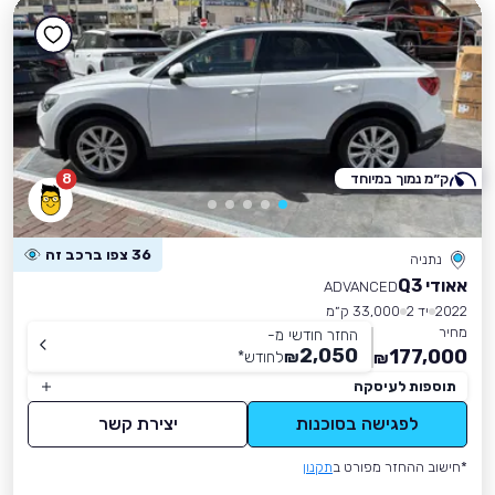
ק״מ נמוך במיוחד
8
36 צפו ברכב זה
נתניה
אאודי Q3
ADVANCED
2022
יד 2
33,000 ק״מ
מחיר
החזר חודשי מ-
2,050
177,000
₪
לחודש
*
₪
תוספות לעיסקה
לפגישה בסוכנות
יצירת קשר
*חישוב ההחזר מפורט ב
תקנון