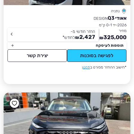
נתניה
אאודי Q3
DESIGN
2026
יד 1
0 ק״מ
מחיר
החזר חודשי מ-
2,427
325,000
₪
לחודש
*
₪
תוספות לעיסקה
לפגישה בסוכנות
יצירת קשר
*חישוב ההחזר מפורט ב
תקנון