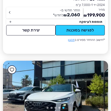
2024
יד 1
7,000 ק״מ
מחיר
החזר חודשי מ-
2,060
199,900
₪
לחודש
*
₪
תוספות לעיסקה
לפגישה בסוכנות
יצירת קשר
*חישוב ההחזר מפורט ב
תקנון