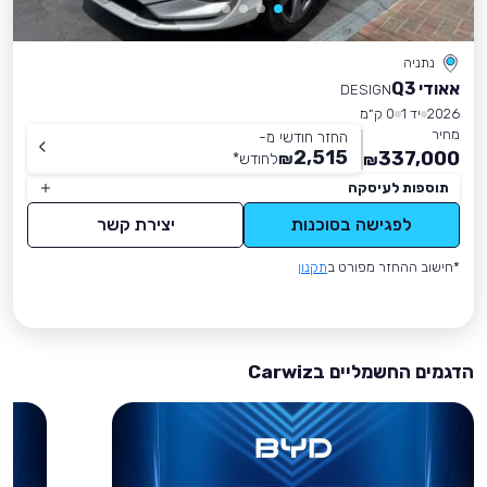
נתניה
אאודי Q3
DESIGN
2026
יד 1
0 ק״מ
מחיר
החזר חודשי מ-
2,515
337,000
₪
לחודש
*
₪
תוספות לעיסקה
לפגישה בסוכנות
יצירת קשר
*חישוב ההחזר מפורט ב
תקנון
הדגמים החשמליים בCarwiz