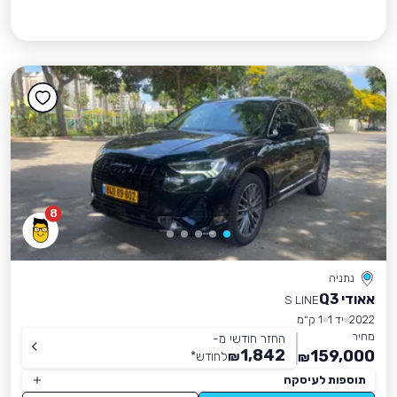
8
נתניה
אאודי Q3
S LINE
2022
יד 1
1 ק״מ
מחיר
החזר חודשי מ-
1,842
159,000
₪
לחודש
*
₪
תוספות לעיסקה