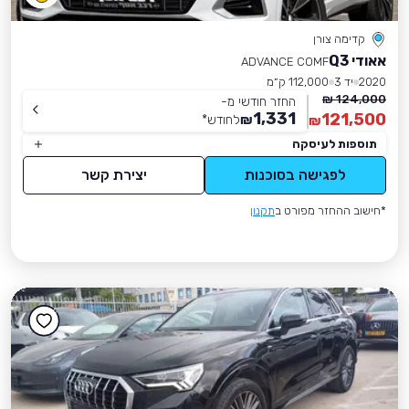
קדימה צורן
אאודי Q3
ADVANCE COMF
2020
יד 3
112,000 ק״מ
124,000 ₪
החזר חודשי מ-
1,331
121,500
₪
לחודש
*
₪
תוספות לעיסקה
לפגישה בסוכנות
יצירת קשר
*חישוב ההחזר מפורט ב
תקנון