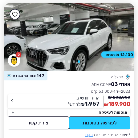
5
12,100 ₪ הנחה
147 צפו ברכב זה
הרצליה
אאודי Q3
ADV COMF
2023
יד 1
53,000 ק״מ
202,000 ₪
החזר חודשי מ-
1,957
189,900
₪
לחודש
*
₪
תוספות לעיסקה
לפגישה בסוכנות
יצירת קשר
*חישוב ההחזר מפורט ב
תקנון