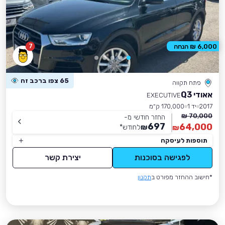
7
6,000 ₪ הנחה
65 צפו ברכב זה
פתח תקווה
אאודי Q3
EXECUTIVE
2017
יד 1
170,000 ק״מ
70,000 ₪
החזר חודשי מ-
697
64,000
₪
לחודש
*
₪
תוספות לעיסקה
לפגישה בסוכנות
יצירת קשר
*חישוב ההחזר מפורט ב
תקנון