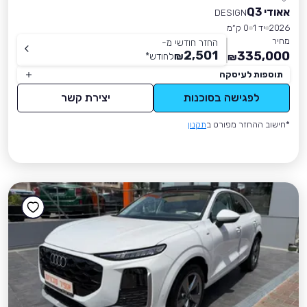
אאודי Q3
DESIGN
2026
יד 1
0 ק״מ
מחיר
החזר חודשי מ-
2,501
335,000
₪
לחודש
*
₪
תוספות לעיסקה
לפגישה בסוכנות
יצירת קשר
*חישוב ההחזר מפורט ב
תקנון