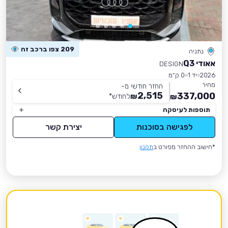
209 צפו ברכב זה
נתניה
אאודי Q3
DESIGN
2026
יד 1
0 ק״מ
מחיר
החזר חודשי מ-
2,515
337,000
₪
לחודש
*
₪
תוספות לעיסקה
לפגישה בסוכנות
יצירת קשר
*חישוב ההחזר מפורט ב
תקנון