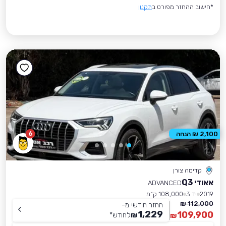
*חישוב ההחזר מפורט ב
תקנון
6
2,100 ₪ הנחה
קדימה צורן
אאודי Q3
ADVANCED
2019
יד 3
108,000 ק״מ
112,000 ₪
החזר חודשי מ-
1,229
109,900
₪
לחודש
*
₪