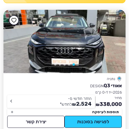
נתניה
אאודי Q3
DESIGN
2026
יד 1
0 ק״מ
מחיר
החזר חודשי מ-
2,524
338,000
₪
לחודש
*
₪
תוספות לעיסקה
לפגישה בסוכנות
יצירת קשר