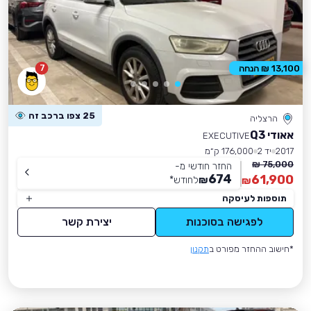
7
13,100 ₪ הנחה
25 צפו ברכב זה
הרצליה
אאודי Q3
EXECUTIVE
2017
יד 2
176,000 ק״מ
75,000 ₪
החזר חודשי מ-
674
61,900
₪
לחודש
*
₪
תוספות לעיסקה
לפגישה בסוכנות
יצירת קשר
*חישוב ההחזר מפורט ב
תקנון