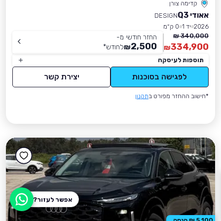
קדימה צורן
אאודי Q3
DESIGN
2026
יד 1
0 ק״מ
340,000 ₪
החזר חודשי מ-
2,500
334,900
₪
לחודש
*
₪
תוספות לעיסקה
לפגישה בסוכנות
יצירת קשר
*חישוב ההחזר מפורט ב
תקנון
אפשר לעזור?
5,100 ₪ הנחה