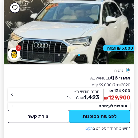
7
5,000 ₪ הנחה
נתניה
אאודי Q3
ADVANCED
2020
יד 7
99,000 ק״מ
134,900 ₪
החזר חודשי מ-
1,423
129,900
₪
לחודש
*
₪
תוספות לעיסקה
לפגישה בסוכנות
יצירת קשר
*חישוב ההחזר מפורט ב
תקנון