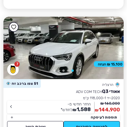
7
15,100 ₪ הנחה
51 צפו ברכב זה
הרצליה
אאודי Q3
ADV COM TECH
2020
יד 1
118,000 ק״מ
160,000 ₪
החזר חודשי מ-
1,588
144,900
₪
לחודש
*
₪
תוספות לעיסקה
לפגישה בסוכנות
יצירת קשר