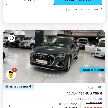
*חישוב ההחזר מפורט ב
תקנון
6
13,100 ₪ הנחה
41 צפו ברכב זה
הרצליה
אאודי Q3
ADV LIM TECH
2020
יד 1
124,000 ק״מ
158,000 ₪
החזר חודשי מ-