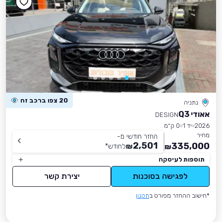
20 צפו ברכב זה
נתניה
אאודי Q3
DESIGN
2026
יד 1
0 ק״מ
מחיר
החזר חודשי מ-
2,501
335,000
₪
לחודש
*
₪
תוספות לעיסקה
לפגישה בסוכנות
יצירת קשר
*חישוב ההחזר מפורט ב
תקנון