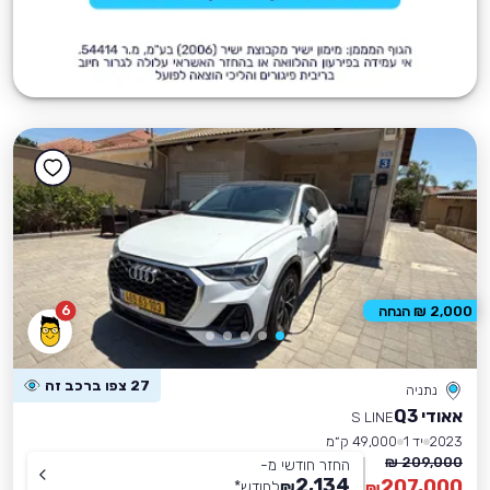
6
2,000 ₪ הנחה
27 צפו ברכב זה
נתניה
אאודי Q3
S LINE
2023
יד 1
49,000 ק״מ
209,000 ₪
החזר חודשי מ-
2,134
207,000
₪
לחודש
*
₪