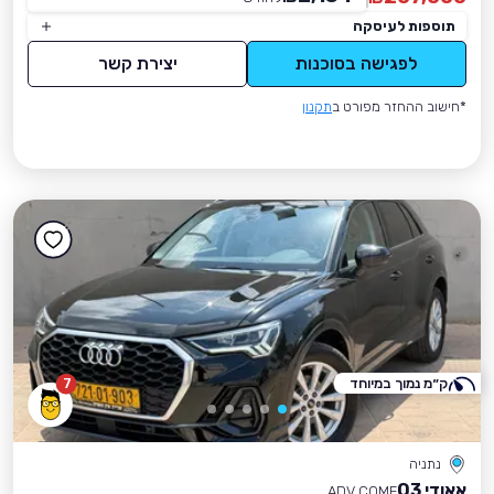
תוספות לעיסקה
לפגישה בסוכנות
יצירת קשר
*חישוב ההחזר מפורט ב
תקנון
ק״מ נמוך במיוחד
7
נתניה
אאודי Q3
ADV COMF