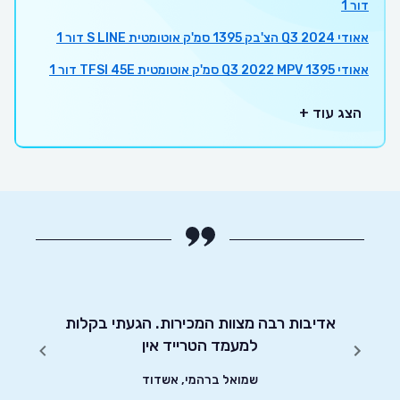
דור 1
אאודי Q3 2024 הצ'בק 1395 סמ'ק אוטומטית S LINE דור 1
אאודי Q3 2022 MPV 1395 סמ'ק אוטומטית TFSI 45E דור 1
הצג עוד +
יטוט
אדיבות רבה מצוות המכירות. הגעתי בקלות
שי
שונים.
למעמד הטרייד אין
שמואל ברהמי, אשדוד