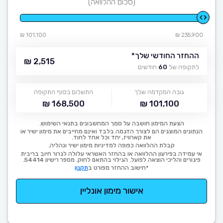
(סכום ההלוואה)
101,100 ₪
235,900 ₪
ההחזר החודשי שלך
*
2,515 ₪
לתקופה של
60
חודשים
גובה המקדמה שלך
התשלום בסוף התקופה
168,500 ₪
101,100 ₪
הצעת המימון חושבה על סמך המחשבונים בתנאי השימוש.
הנתונים המוצגים הם לצורך הדגמה בלבד ואינם מחייבים את מימון ישיר או
את קארוויז, יחד וכל אחד לחוד.
קבלת ההלוואה כפופה למדיניות מימון ישיר ונהליה.
אי עמידה בפירעון ההלוואה או בהחזר האשראי עלולה לגרור חיוב בריבית
פיגורים והליכי הוצאה לפועל. הגילוי בהתאם לחוק. מספר רישיון 54414.
*חישוב ההחזר מפורט ב
תקנון
אישור מימון אונליין