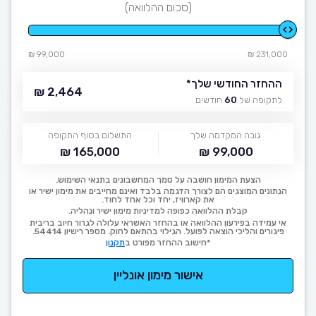
(סכום ההלוואה)
99,000 ₪
231,000 ₪
ההחזר החודשי שלך
*
2,464 ₪
לתקופה של
60
חודשים
גובה המקדמה שלך
התשלום בסוף התקופה
165,000 ₪
99,000 ₪
הצעת המימון חושבה על סמך המחשבונים בתנאי השימוש.
הנתונים המוצגים הם לצורך הדגמה בלבד ואינם מחייבים את מימון ישיר או
את קארוויז, יחד וכל אחד לחוד.
קבלת ההלוואה כפופה למדיניות מימון ישיר ונהליה.
אי עמידה בפירעון ההלוואה או בהחזר האשראי עלולה לגרור חיוב בריבית
פיגורים והליכי הוצאה לפועל. הגילוי בהתאם לחוק. מספר רישיון 54414.
*חישוב ההחזר מפורט ב
תקנון
אישור מימון אונליין