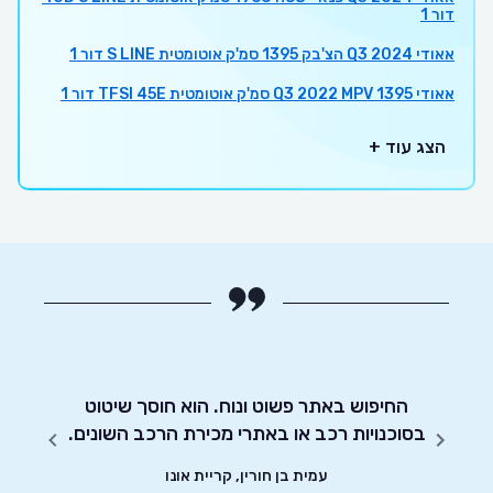
דור 1
אאודי Q3 2024 הצ'בק 1395 סמ'ק אוטומטית S LINE דור 1
אאודי Q3 2022 MPV 1395 סמ'ק אוטומטית TFSI 45E דור 1
הצג עוד +
חסכוני
החיפוש באתר פשוט ונוח. הוא חוסך שיטוט
אדיבו
ד וסיימתי את
בסוכנויות רכב או באתרי מכירת הרכב השונים.
עמית בן חורין, קריית אונו