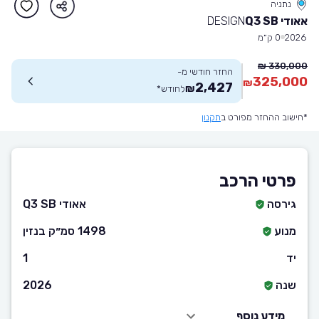
נתניה
אאודי Q3 SB
DESIGN
2026
0 ק״מ
330,000 ₪
החזר חודשי מ-
325,000
₪
2,427
₪
לחודש
*
*חישוב ההחזר מפורט ב
תקנון
פרטי הרכב
גירסה
אאודי Q3 SB
מנוע
1498 סמ״ק בנזין
יד
1
שנה
2026
מידע נוסף