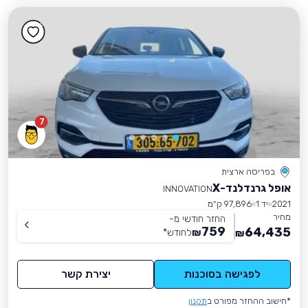
7
בפריסה ארצית
אופל גרנדלנד-X
INNOVATION
2021
יד 1
97,896 ק״מ
מחיר
החזר חודשי מ-
759
64,435
₪
לחודש
*
₪
לפגישה בסוכנות
יצירת קשר
*חישוב ההחזר מפורט ב
תקנון