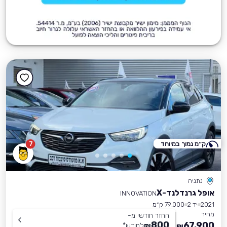
ק״מ נמוך במיוחד
7
נתניה
אופל גרנדלנד-X
INNOVATION
2021
יד 2
79,000 ק״מ
מחיר
החזר חודשי מ-
800
67,900
₪
לחודש
*
₪