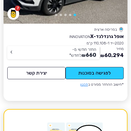
7
בפריסה ארצית
אופל גרנדלנד-X
INNOVATION
2020
יד 1
110,108 ק״מ
מחיר
החזר חודשי מ-
660
60,294
₪
לחודש
*
₪
לפגישה בסוכנות
יצירת קשר
*חישוב ההחזר מפורט ב
תקנון