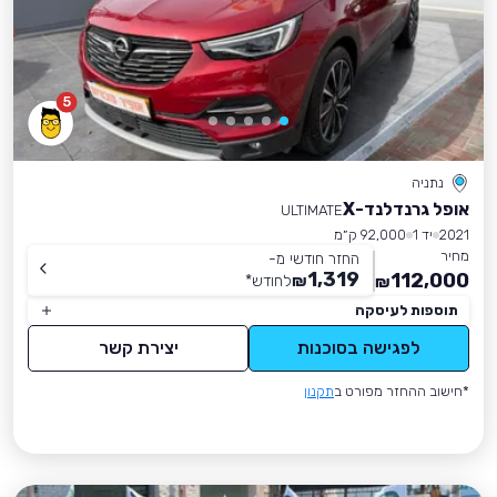
5
נתניה
אופל גרנדלנד-X
ULTIMATE
2021
יד 1
92,000 ק״מ
מחיר
החזר חודשי מ-
1,319
112,000
₪
לחודש
*
₪
תוספות לעיסקה
לפגישה בסוכנות
יצירת קשר
*חישוב ההחזר מפורט ב
תקנון