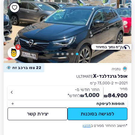
ק״מ נמוך במיוחד
5
22 צפו ברכב זה
נתניה
אופל גרנדלנד-X
ULTIMATE
2021
יד 2
73,000 ק״מ
מחיר
החזר חודשי מ-
1,000
84,900
₪
לחודש
*
₪
תוספות לעיסקה
לפגישה בסוכנות
יצירת קשר
*חישוב ההחזר מפורט ב
תקנון