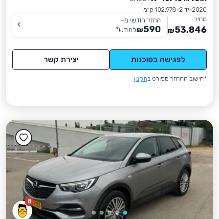
2020
יד 2
102,978 ק״מ
מחיר
החזר חודשי מ-
590
53,846
₪
לחודש
*
₪
לפגישה בסוכנות
יצירת קשר
*חישוב ההחזר מפורט ב
תקנון
8