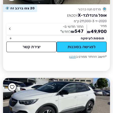
20 צפו ברכב זה
פרדס חנה כרכור
אופל גרנדלנד-X
ENJOY
2020
יד 3
211,000 ק״מ
מחיר
החזר חודשי מ-
547
49,900
₪
לחודש
*
₪
תוספות לעיסקה
לפגישה בסוכנות
יצירת קשר
*חישוב ההחזר מפורט ב
תקנון