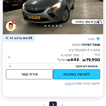
ק״מ נמוך במיוחד
3
25 צפו ברכב זה
נתניה
אופל זפירה
ENJOY
2012
יד 3
130,000 ק״מ
מחיר
החזר חודשי מ-
646
19,900
₪
לחודש
*
₪
תוספות לעיסקה
לפגישה בסוכנות
יצירת קשר
*חישוב ההחזר מפורט ב
תקנון
1