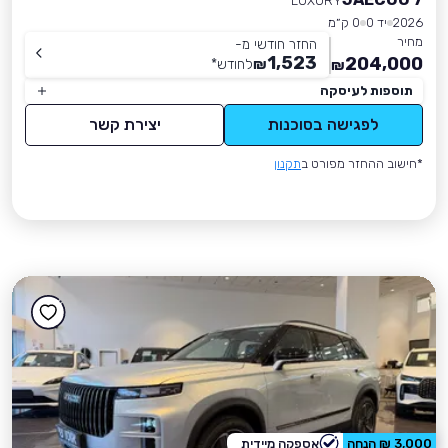
LUXURY
2026
יד 0
0 ק״מ
מחיר
החזר חודשי מ-
1,523
204,000
₪
לחודש
*
₪
תוספות לעיסקה
לפגישה בסוכנות
יצירת קשר
*חישוב ההחזר מפורט ב
תקנון
3,000 ₪ הנחה
אספקה מיידית