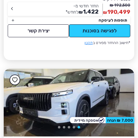
192,500 ₪
החזר חודשי מ-
1,422
190,499
₪
לחודש
*
₪
תוספות לעיסקה
לפגישה בסוכנות
יצירת קשר
*חישוב ההחזר מפורט ב
תקנון
7,000 ₪ הנחה
אספקה מיידית