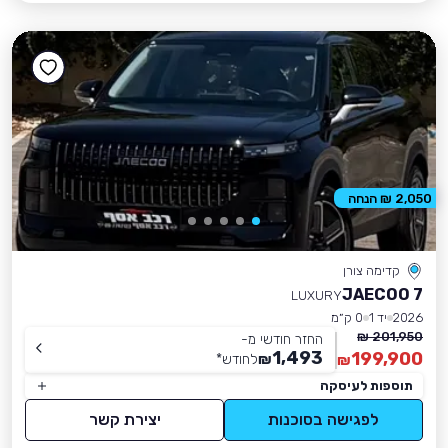
2,050 ₪ הנחה
קדימה צורן
JAECOO 7
LUXURY
2026
יד 1
0 ק״מ
201,950 ₪
החזר חודשי מ-
1,493
199,900
₪
לחודש
*
₪
תוספות לעיסקה
לפגישה בסוכנות
יצירת קשר