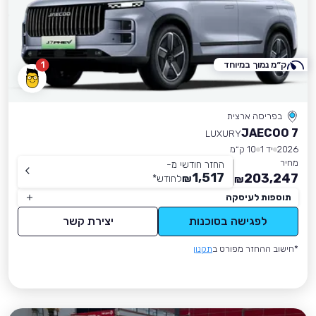
ק״מ נמוך במיוחד
1
בפריסה ארצית
JAECOO 7
LUXURY
2026
יד 1
10 ק״מ
מחיר
החזר חודשי מ-
1,517
203,247
₪
לחודש
*
₪
תוספות לעיסקה
לפגישה בסוכנות
יצירת קשר
*חישוב ההחזר מפורט ב
תקנון