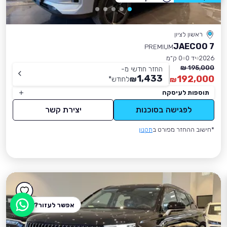
ראשון לציון
JAECOO 7
PREMIUM
2026
יד 0
0 ק״מ
195,000 ₪
החזר חודשי מ-
1,433
192,000
₪
לחודש
*
₪
תוספות לעיסקה
לפגישה בסוכנות
יצירת קשר
*חישוב ההחזר מפורט ב
תקנון
אפשר לעזור?