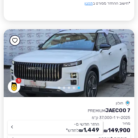
*חישוב ההחזר מפורט ב
תקנון
1
חולון
JAECOO 7
PREMIUM
2025
יד 1
37,000 ק״מ
מחיר
החזר חודשי מ-
1,449
149,900
₪
לחודש
*
₪