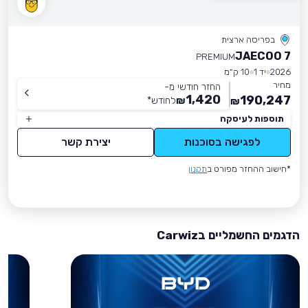
בפריסה ארצית
JAECOO 7
PREMIUM
2026
יד 1
10 ק״מ
מחיר
החזר חודשי מ-
1,420
190,247
₪
לחודש
*
₪
תוספות לעיסקה
לפגישה בסוכנות
יצירת קשר
*חישוב ההחזר מפורט ב
תקנון
הדגמים החשמליים בCarwiz