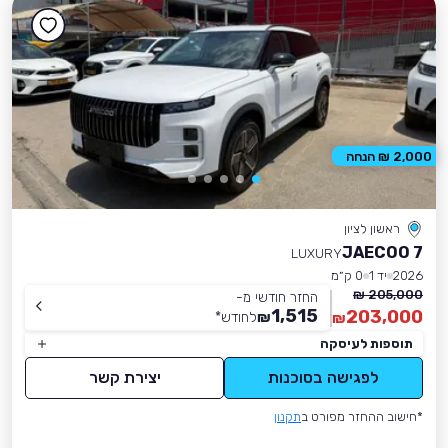
2,000 ₪ הנחה
ראשון לציון
JAECOO 7
LUXURY
2026
יד 1
0 ק״מ
205,000 ₪
החזר חודשי מ-
1,515
203,000
₪
לחודש
*
₪
תוספות לעיסקה
לפגישה בסוכנות
יצירת קשר
*חישוב ההחזר מפורט ב
תקנון