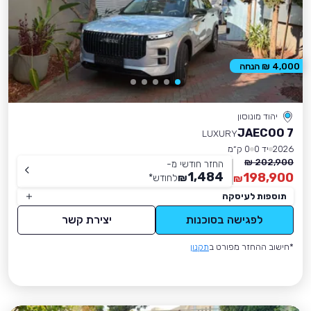
4,000 ₪ הנחה
יהוד מונוסון
JAECOO 7
LUXURY
2026
יד 0
0 ק״מ
202,900 ₪
החזר חודשי מ-
1,484
198,900
₪
לחודש
*
₪
תוספות לעיסקה
לפגישה בסוכנות
יצירת קשר
*חישוב ההחזר מפורט ב
תקנון