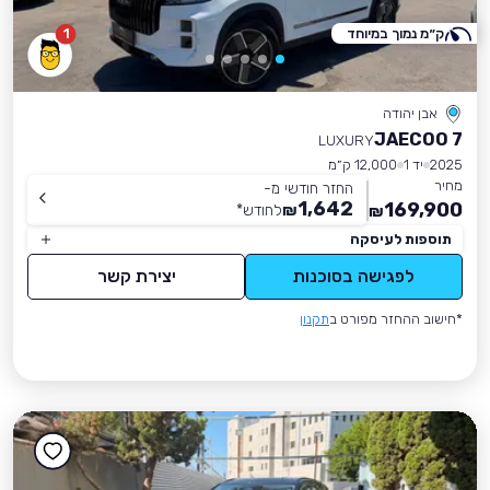
ק״מ נמוך במיוחד
1
אבן יהודה
JAECOO 7
LUXURY
2025
יד 1
12,000 ק״מ
מחיר
החזר חודשי מ-
1,642
169,900
₪
לחודש
*
₪
תוספות לעיסקה
לפגישה בסוכנות
יצירת קשר
*חישוב ההחזר מפורט ב
תקנון