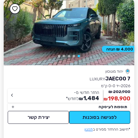
4,000 ₪ הנחה
יהוד מונוסון
JAECOO 7
LUXURY
2026
יד 0
0 ק״מ
202,900 ₪
החזר חודשי מ-
1,484
198,900
₪
לחודש
*
₪
תוספות לעיסקה
לפגישה בסוכנות
יצירת קשר
*חישוב ההחזר מפורט ב
תקנון