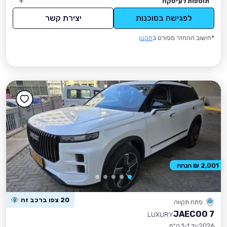
תוספות לעיסקה
לפגישה בסוכנות
יצירת קשר
*חישוב ההחזר מפורט ב
תקנון
2,001 ₪ הנחה
20 צפו ברכב זה
פתח תקווה
JAECOO 7
LUXURY
2026
יד 1
1 ק״מ