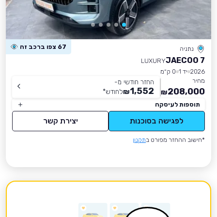
67 צפו ברכב זה
נתניה
JAECOO 7
LUXURY
2026
יד 1
0 ק״מ
מחיר
החזר חודשי מ-
1,552
208,000
₪
לחודש
*
₪
תוספות לעיסקה
לפגישה בסוכנות
יצירת קשר
*חישוב ההחזר מפורט ב
תקנון