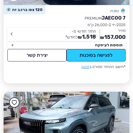
120 צפו ברכב זה
נתניה
JAECOO 7
PREMIUM
2025
יד 2
26,000 ק״מ
מחיר
החזר חודשי מ-
1,518
157,000
₪
לחודש
*
₪
תוספות לעיסקה
לפגישה בסוכנות
יצירת קשר
*חישוב ההחזר מפורט ב
תקנון