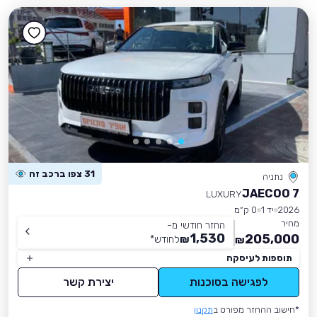
31 צפו ברכב זה
נתניה
JAECOO 7
LUXURY
2026
יד 1
0 ק״מ
מחיר
החזר חודשי מ-
1,530
205,000
₪
לחודש
*
₪
תוספות לעיסקה
לפגישה בסוכנות
יצירת קשר
*חישוב ההחזר מפורט ב
תקנון