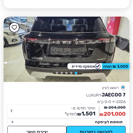
3,000 ₪ הנחה
אספקה מיידית
ראשון לציון
JAECOO 7
LUXURY
2026
יד 0
0 ק״מ
204,000 ₪
החזר חודשי מ-
1,501
201,000
₪
לחודש
*
₪
תוספות לעיסקה
לפגישה בסוכנות
יצירת קשר