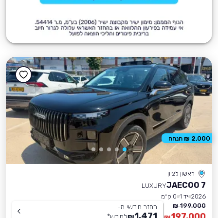
2,000 ₪ הנחה
ראשון לציון
JAECOO 7
LUXURY
2026
יד 1
0 ק״מ
199,000 ₪
החזר חודשי מ-
1,471
197,000
₪
לחודש
*
₪