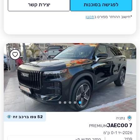
לפגישה בסוכנות
יצירת קשר
*חישוב ההחזר מפורט ב
תקנון
52 צפו ברכב זה
נתניה
JAECOO 7
PREMIUM
2026
יד 1
0 ק״מ
מחיר
החזר חודשי מ-