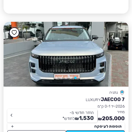
נתניה
JAECOO 7
LUXURY
2026
יד 1
0 ק״מ
מחיר
החזר חודשי מ-
1,530
205,000
₪
לחודש
*
₪
תוספות לעיסקה