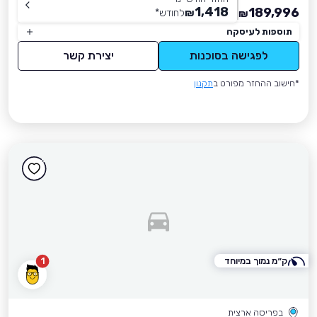
1,418
189,996
₪
לחודש
*
₪
תוספות לעיסקה
לפגישה בסוכנות
יצירת קשר
*חישוב ההחזר מפורט ב
תקנון
ק״מ נמוך במיוחד
1
בפריסה ארצית