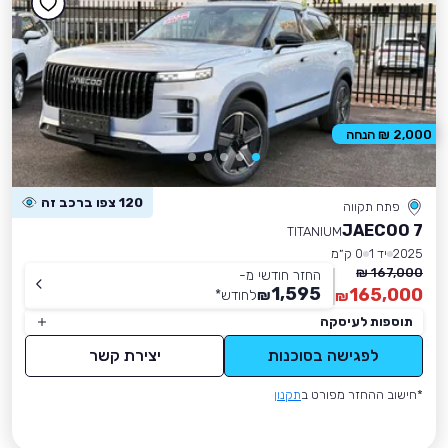
2,000 ₪ הנחה
120 צפו ברכב זה
פתח תקווה
JAECOO 7
TITANIUM
2025
יד 1
0 ק״מ
167,000 ₪
החזר חודשי מ-
1,595
165,000
₪
לחודש
*
₪
תוספות לעיסקה
לפגישה בסוכנות
יצירת קשר
*חישוב ההחזר מפורט ב
תקנון