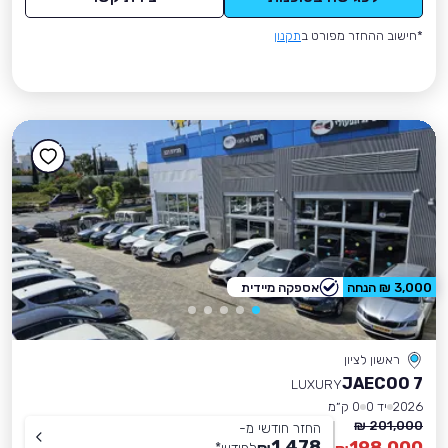
*חישוב ההחזר מפורט ב
תקנון
3,000 ₪ הנחה
אספקה מיידית
ראשון לציון
JAECOO 7
LUXURY
2026
יד 0
0 ק״מ
201,000 ₪
החזר חודשי מ-
1,478