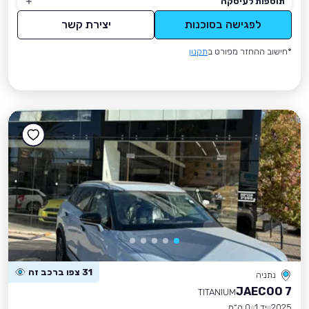
תוספות לעיסקה
לפגישה בסוכנות
יצירת קשר
*חישוב ההחזר מפורט ב
תקנון
31 צפו ברכב זה
נתניה
JAECOO 7
TITANIUM
2025
יד 1
0 ק״מ