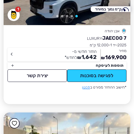
ק״מ נמוך במיוחד
1
אבן יהודה
JAECOO 7
LUXURY
2025
יד 1
12,000 ק״מ
מחיר
החזר חודשי מ-
1,642
169,900
₪
לחודש
*
₪
תוספות לעיסקה
לפגישה בסוכנות
יצירת קשר
*חישוב ההחזר מפורט ב
תקנון