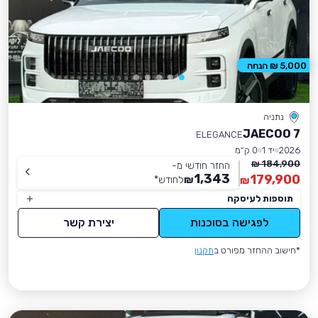
5,000 ₪ הנחה
נתניה
JAECOO 7
ELEGANCE
2026
יד 1
0 ק״מ
184,900 ₪
החזר חודשי מ-
1,343
179,900
₪
לחודש
*
₪
תוספות לעיסקה
לפגישה בסוכנות
יצירת קשר
*חישוב ההחזר מפורט ב
תקנון