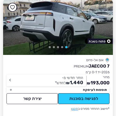
פתוח בשבת
אום אל-פחם
JAECOO 7
PREMIUM
2026
יד 1
0 ק״מ
מחיר
החזר חודשי מ-
1,440
193,000
₪
לחודש
*
₪
תוספות לעיסקה
לפגישה בסוכנות
יצירת קשר
*חישוב ההחזר מפורט ב
תקנון