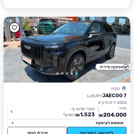
אספקה מיידית
נתניה
JAECOO 7
LUXURY
2026
יד 0
0 ק״מ
מחיר
החזר חודשי מ-
1,523
204,000
₪
לחודש
*
₪
תוספות לעיסקה
לפגישה בסוכנות
יצירת קשר