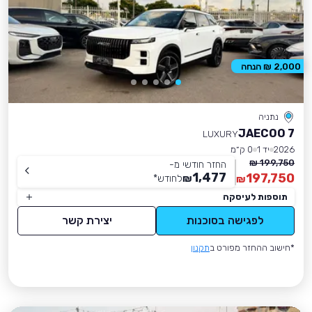
2,000 ₪ הנחה
נתניה
JAECOO 7
LUXURY
2026
יד 1
0 ק״מ
199,750 ₪
החזר חודשי מ-
1,477
197,750
₪
לחודש
*
₪
תוספות לעיסקה
לפגישה בסוכנות
יצירת קשר
*חישוב ההחזר מפורט ב
תקנון