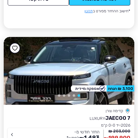
*חישוב ההחזר מפורט ב
תקנון
3,100 ₪ הנחה
אספקה מיידית
קדימה צורן
JAECOO 7
LUXURY
2026
יד 0
0 ק״מ
203,000 ₪
החזר חודשי מ-
1,493