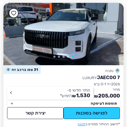
31 צפו ברכב זה
נתניה
JAECOO 7
LUXURY
2026
יד 1
0 ק״מ
מחיר
החזר חודשי מ-
1,530
205,000
₪
לחודש
*
₪
תוספות לעיסקה
לפגישה בסוכנות
יצירת קשר
*חישוב ההחזר מפורט ב
תקנון