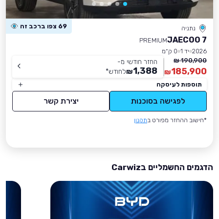
69 צפו ברכב זה
נתניה
JAECOO 7
PREMIUM
2026
יד 1
0 ק״מ
190,900 ₪
החזר חודשי מ-
1,388
185,900
₪
לחודש
*
₪
תוספות לעיסקה
לפגישה בסוכנות
יצירת קשר
*חישוב ההחזר מפורט ב
תקנון
הדגמים החשמליים בCarwiz