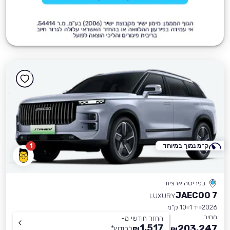
ק״מ נמוך במיוחד
1
בפריסה ארצית
JAECOO 7
LUXURY
2026
יד 1
10 ק״מ
מחיר
החזר חודשי מ-
1,517
203,247
₪
לחודש
*
₪