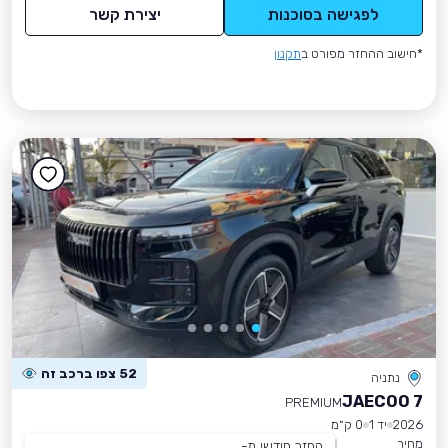
לפגישה בסוכנות
יצירת קשר
*חישוב ההחזר מפורט ב
תקנון
52 צפו ברכב זה
נתניה
JAECOO 7
PREMIUM
2026
יד 1
0 ק״מ
מחיר
החזר חודשי מ-