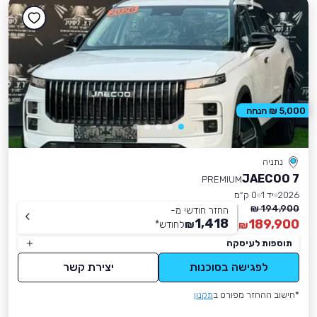
5,000 ₪ הנחה
נתניה
JAECOO 7
PREMIUM
2026
יד 1
0 ק״מ
194,900 ₪
החזר חודשי מ-
1,418
189,900
₪
לחודש
*
₪
תוספות לעיסקה
לפגישה בסוכנות
יצירת קשר
*חישוב ההחזר מפורט ב
תקנון