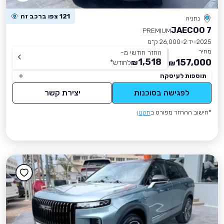
121 צפו ברכב זה
נתניה
JAECOO 7
PREMIUM
2025
יד 2
26,000 ק״מ
מחיר
החזר חודשי מ-
1,518
157,000
₪
לחודש
*
₪
תוספות לעיסקה
לפגישה בסוכנות
יצירת קשר
*חישוב ההחזר מפורט ב
תקנון