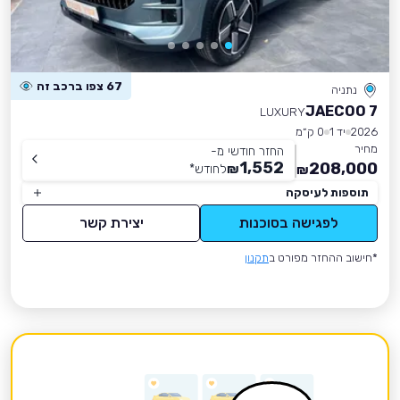
67 צפו ברכב זה
נתניה
JAECOO 7
LUXURY
2026
יד 1
0 ק״מ
מחיר
החזר חודשי מ-
1,552
208,000
₪
לחודש
*
₪
תוספות לעיסקה
לפגישה בסוכנות
יצירת קשר
*חישוב ההחזר מפורט ב
תקנון