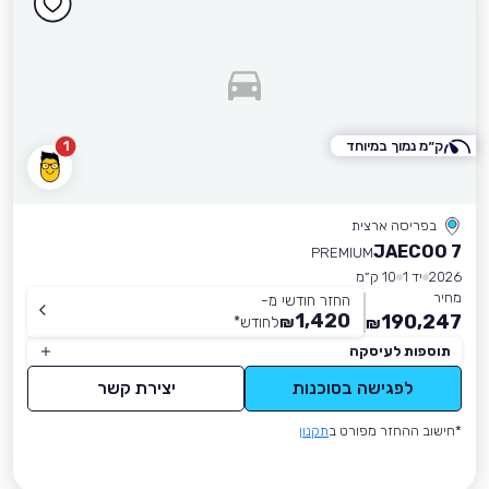
ק״מ נמוך במיוחד
1
בפריסה ארצית
JAECOO 7
PREMIUM
2026
יד 1
10 ק״מ
מחיר
החזר חודשי מ-
1,420
190,247
₪
לחודש
*
₪
תוספות לעיסקה
לפגישה בסוכנות
יצירת קשר
*חישוב ההחזר מפורט ב
תקנון