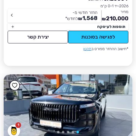
2026
יד 1
0 ק״מ
מחיר
החזר חודשי מ-
1,568
210,000
₪
לחודש
*
₪
תוספות לעיסקה
לפגישה בסוכנות
יצירת קשר
*חישוב ההחזר מפורט ב
תקנון
1