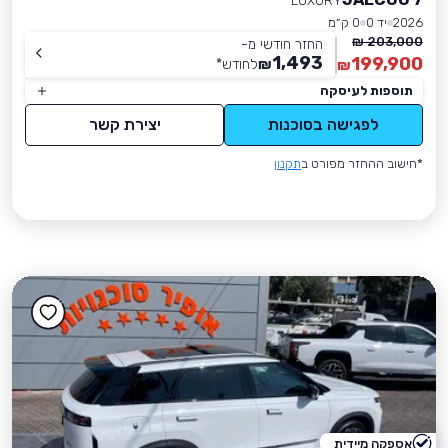
LUXURY
2026
יד 0
0 ק״מ
203,000 ₪
החזר חודשי מ-
1,493
199,900
₪
לחודש
*
₪
תוספות לעיסקה
לפגישה בסוכנות
יצירת קשר
*חישוב ההחזר מפורט ב
תקנון
אספקה מיידית