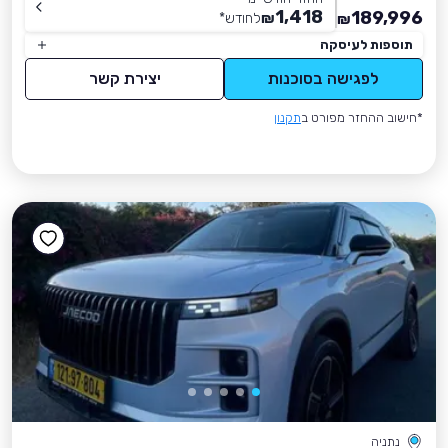
1,418
189,996
₪
לחודש
*
₪
תוספות לעיסקה
לפגישה בסוכנות
יצירת קשר
*חישוב ההחזר מפורט ב
תקנון
נתניה