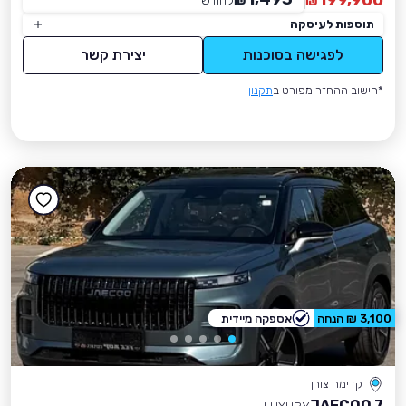
199,900
₪
לחודש
*
₪
תוספות לעיסקה
לפגישה בסוכנות
יצירת קשר
*חישוב ההחזר מפורט ב
תקנון
3,100 ₪ הנחה
אספקה מיידית
קדימה צורן
JAECOO 7