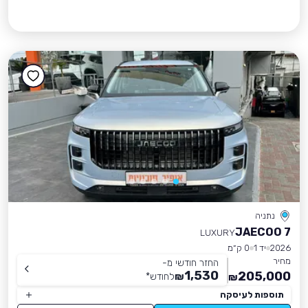
נתניה
JAECOO 7
LUXURY
2026
יד 1
0 ק״מ
מחיר
החזר חודשי מ-
1,530
205,000
₪
לחודש
*
₪
תוספות לעיסקה