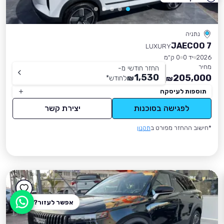
נתניה
JAECOO 7
LUXURY
2026
יד 0
0 ק״מ
מחיר
החזר חודשי מ-
1,530
205,000
₪
לחודש
*
₪
תוספות לעיסקה
לפגישה בסוכנות
יצירת קשר
*חישוב ההחזר מפורט ב
תקנון
אפשר לעזור?