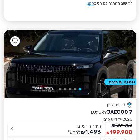
*חישוב ההחזר מפורט ב
תקנון
2,050 ₪ הנחה
קדימה צורן
JAECOO 7
LUXURY
2026
יד 1
0 ק״מ
201,950 ₪
החזר חודשי מ-
1,493
199,900
₪
לחודש
*
₪