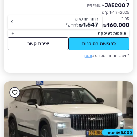
JAECOO 7
PREMIUM
2025
יד 1
1 ק״מ
מחיר
החזר חודשי מ-
1,547
160,000
₪
לחודש
*
₪
תוספות לעיסקה
לפגישה בסוכנות
יצירת קשר
*חישוב ההחזר מפורט ב
תקנון
5,000 ₪ הנחה