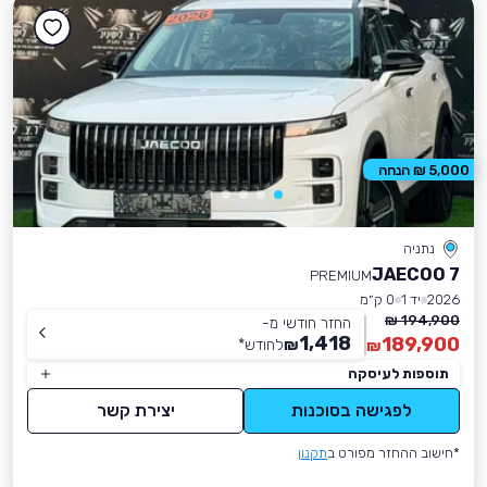
5,000 ₪ הנחה
נתניה
JAECOO 7
PREMIUM
2026
יד 1
0 ק״מ
194,900 ₪
החזר חודשי מ-
1,418
189,900
₪
לחודש
*
₪
תוספות לעיסקה
לפגישה בסוכנות
יצירת קשר
*חישוב ההחזר מפורט ב
תקנון