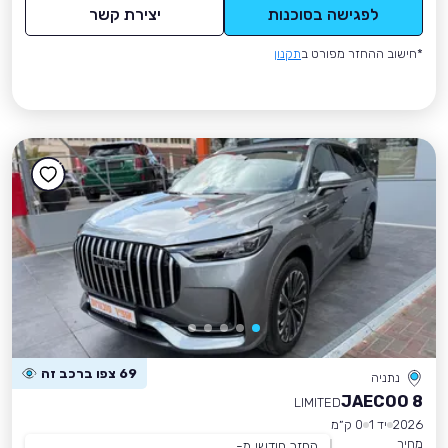
לפגישה בסוכנות
יצירת קשר
*חישוב ההחזר מפורט ב
תקנון
69 צפו ברכב זה
נתניה
JAECOO 8
LIMITED
2026
יד 1
0 ק״מ
מחיר
החזר חודשי מ-