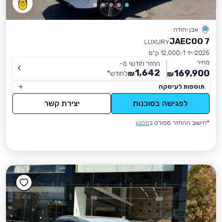
אבן יהודה
JAECOO 7
LUXURY
2025
יד 1
12,000 ק״מ
מחיר
החזר חודשי מ-
1,642
169,900
₪
לחודש
*
₪
תוספות לעיסקה
לפגישה בסוכנות
יצירת קשר
*חישוב ההחזר מפורט ב
תקנון