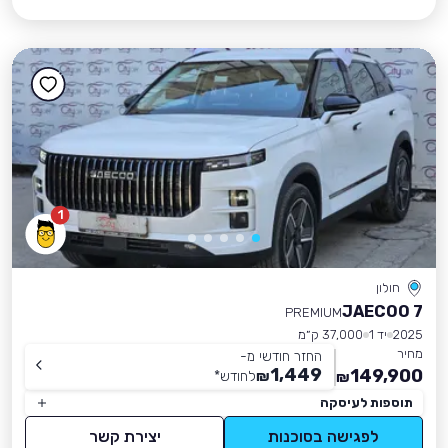
1
חולון
JAECOO 7
PREMIUM
2025
יד 1
37,000 ק״מ
מחיר
החזר חודשי מ-
1,449
149,900
₪
לחודש
*
₪
תוספות לעיסקה
לפגישה בסוכנות
יצירת קשר