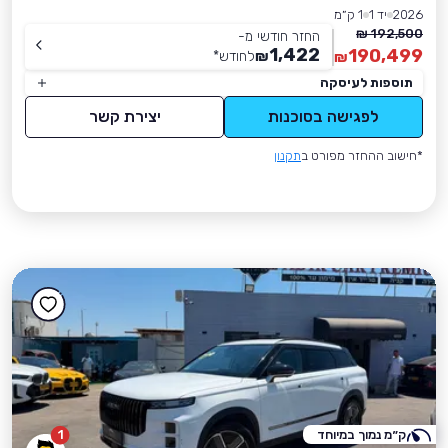
2026
יד 1
1 ק״מ
192,500 ₪
החזר חודשי מ-
1,422
190,499
₪
לחודש
*
₪
תוספות לעיסקה
לפגישה בסוכנות
יצירת קשר
*חישוב ההחזר מפורט ב
תקנון
ק״מ נמוך במיוחד
1