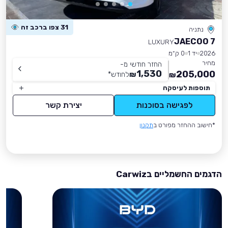
31 צפו ברכב זה
נתניה
JAECOO 7
LUXURY
2026
יד 1
0 ק״מ
מחיר
החזר חודשי מ-
1,530
205,000
₪
לחודש
*
₪
תוספות לעיסקה
לפגישה בסוכנות
יצירת קשר
*חישוב ההחזר מפורט ב
תקנון
הדגמים החשמליים בCarwiz