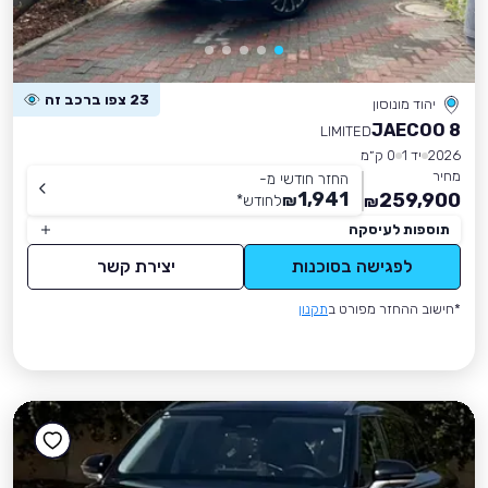
23 צפו ברכב זה
יהוד מונוסון
JAECOO 8
LIMITED
2026
יד 1
0 ק״מ
מחיר
החזר חודשי מ-
1,941
259,900
₪
לחודש
*
₪
תוספות לעיסקה
לפגישה בסוכנות
יצירת קשר
*חישוב ההחזר מפורט ב
תקנון