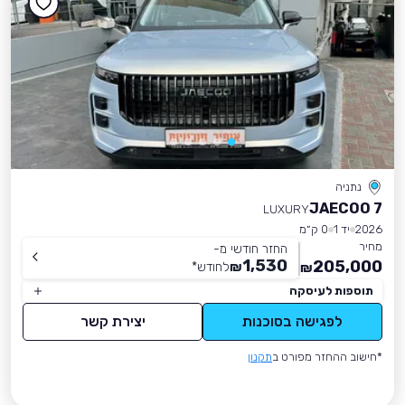
נתניה
JAECOO 7
LUXURY
2026
יד 1
0 ק״מ
מחיר
החזר חודשי מ-
1,530
205,000
₪
לחודש
*
₪
תוספות לעיסקה
לפגישה בסוכנות
יצירת קשר
*חישוב ההחזר מפורט ב
תקנון