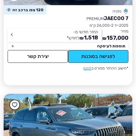
120 צפו ברכב זה
נתניה
JAECOO 7
PREMIUM
2025
יד 2
26,000 ק״מ
מחיר
החזר חודשי מ-
1,518
157,000
₪
לחודש
*
₪
תוספות לעיסקה
לפגישה בסוכנות
יצירת קשר
*חישוב ההחזר מפורט ב
תקנון