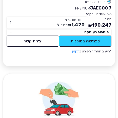
בפריסה ארצית
JAECOO 7
PREMIUM
2026
יד 1
10 ק״מ
מחיר
החזר חודשי מ-
1,420
190,247
₪
לחודש
*
₪
תוספות לעיסקה
לפגישה בסוכנות
יצירת קשר
*חישוב ההחזר מפורט ב
תקנון