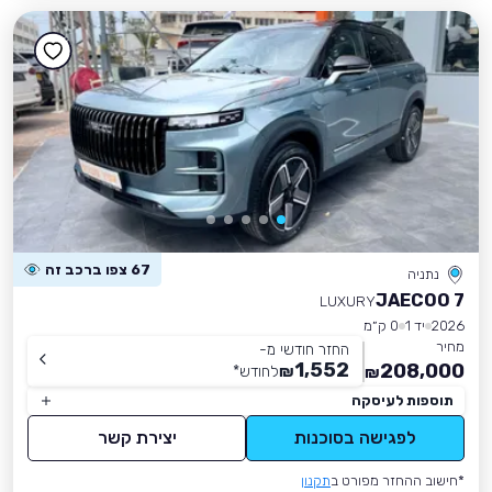
67 צפו ברכב זה
נתניה
JAECOO 7
LUXURY
2026
יד 1
0 ק״מ
מחיר
החזר חודשי מ-
1,552
208,000
₪
לחודש
*
₪
תוספות לעיסקה
לפגישה בסוכנות
יצירת קשר
*חישוב ההחזר מפורט ב
תקנון