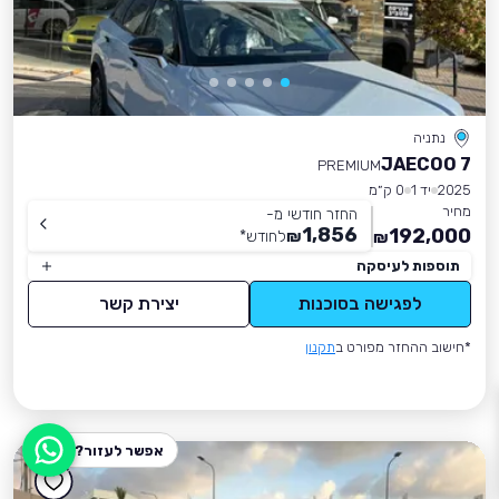
נתניה
JAECOO 7
PREMIUM
2025
יד 1
0 ק״מ
מחיר
החזר חודשי מ-
1,856
192,000
₪
לחודש
*
₪
תוספות לעיסקה
לפגישה בסוכנות
יצירת קשר
*חישוב ההחזר מפורט ב
תקנון
אפשר לעזור?