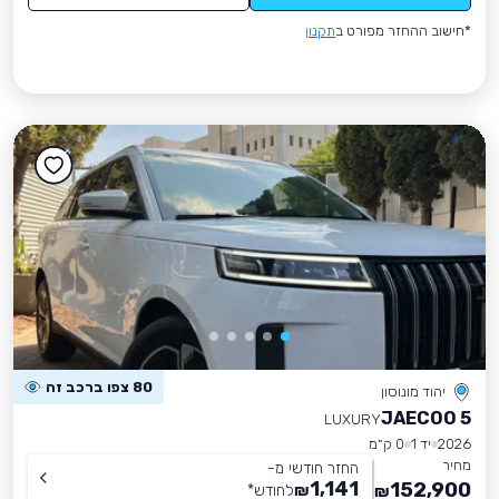
*חישוב ההחזר מפורט ב
תקנון
80 צפו ברכב זה
יהוד מונוסון
JAECOO 5
LUXURY
2026
יד 1
0 ק״מ
מחיר
החזר חודשי מ-
1,141
152,900
₪
לחודש
*
₪