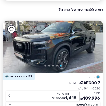
רוצה ללמוד עוד על הרכב?
52 צפו ברכב זה
נתניה
JAECOO 7
PREMIUM
2026
יד 1
0 ק״מ
מחיר
החזר חודשי מ-
1,418
189,996
₪
לחודש
*
₪
תוספות לעיסקה