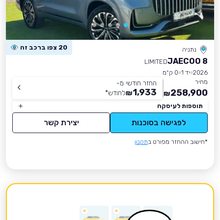
20 צפו ברכב זה
נתניה
JAECOO 8
LIMITED
2026
יד 1
0 ק״מ
מחיר
החזר חודשי מ-
1,933
258,900
₪
לחודש
*
₪
תוספות לעיסקה
לפגישה בסוכנות
יצירת קשר
*חישוב ההחזר מפורט ב
תקנון