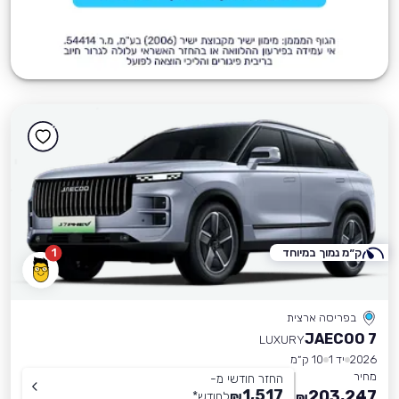
ק״מ נמוך במיוחד
1
בפריסה ארצית
JAECOO 7
LUXURY
2026
יד 1
10 ק״מ
מחיר
החזר חודשי מ-
1,517
203,247
₪
לחודש
*
₪