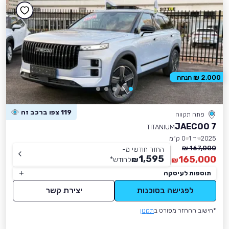
2,000 ₪ הנחה
119 צפו ברכב זה
פתח תקווה
JAECOO 7
TITANIUM
2025
יד 1
0 ק״מ
167,000 ₪
החזר חודשי מ-
1,595
165,000
₪
לחודש
*
₪
תוספות לעיסקה
לפגישה בסוכנות
יצירת קשר
*חישוב ההחזר מפורט ב
תקנון