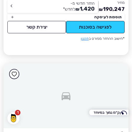
מחיר
החזר חודשי מ-
1,420
190,247
₪
לחודש
*
₪
תוספות לעיסקה
לפגישה בסוכנות
יצירת קשר
*חישוב ההחזר מפורט ב
תקנון
ק״מ נמוך במיוחד
1