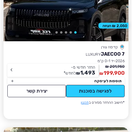
2,050 ₪ הנחה
קדימה צורן
JAECOO 7
LUXURY
2026
יד 1
0 ק״מ
201,950 ₪
החזר חודשי מ-
1,493
199,900
₪
לחודש
*
₪
תוספות לעיסקה
לפגישה בסוכנות
יצירת קשר
*חישוב ההחזר מפורט ב
תקנון