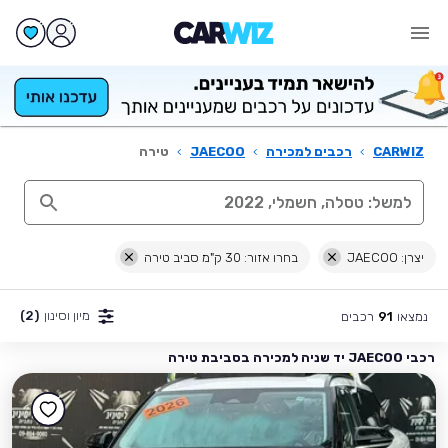
CARWIZ
›
רכבים למכירה
›
JAECOO
›
טירה
יצרן: JAECOO
בחרו אזור: 30 ק"מ סביב טירה
מיון וסינון
(2)
נמצאו
רכבים
91
רכבי JAECOO יד שניה למכירה בסביבת טירה