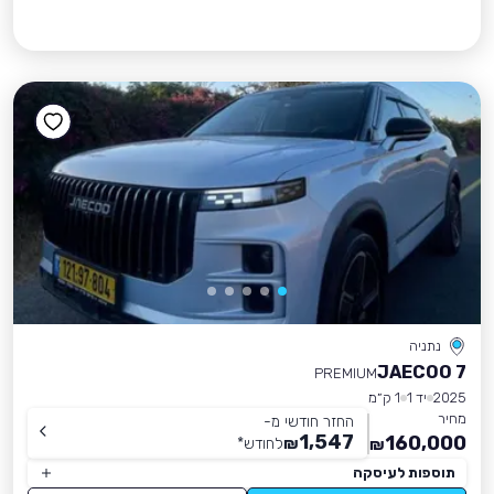
נתניה
JAECOO 7
PREMIUM
2025
יד 1
1 ק״מ
מחיר
החזר חודשי מ-
1,547
160,000
₪
לחודש
*
₪
תוספות לעיסקה