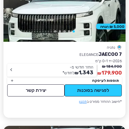
5,000 ₪ הנחה
נתניה
JAECOO 7
ELEGANCE
2026
יד 1
0 ק״מ
184,900 ₪
החזר חודשי מ-
1,343
179,900
₪
לחודש
*
₪
תוספות לעיסקה
לפגישה בסוכנות
יצירת קשר
*חישוב ההחזר מפורט ב
תקנון