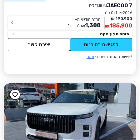
JAECOO 7
PREMIUM
2026
יד 1
0 ק״מ
190,900 ₪
החזר חודשי מ-
1,388
185,900
₪
לחודש
*
₪
תוספות לעיסקה
לפגישה בסוכנות
יצירת קשר
*חישוב ההחזר מפורט ב
תקנון