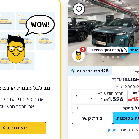
2
ק״מ נמוך במיוחד
125 צפו ברכב זה
יה
JAE
PREMIUM
19,000 ק״מ
מבולבל מכמות הרכבי
החזר חודשי מ-
1,526
15
אנחנו כאן כדי לעזור לך
₪
לחודש
*
₪
את הרכב הבא של
 לעיסקה
ה בסוכנות
יצירת קשר
בוא נתחיל >
חזר מפורט ב
תקנון