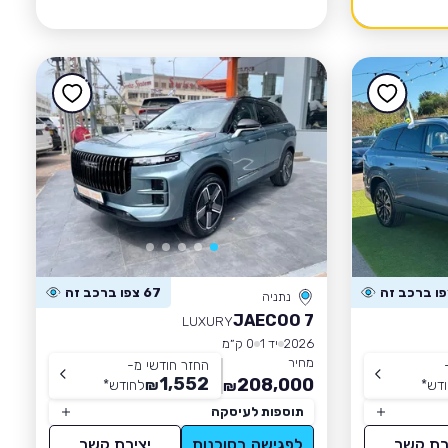
67 צפו ברכב זה
נתניה
JAECOO 7
LUXURY
2026
יד 1
0 ק״מ
מחיר
החזר חודשי מ-
1,552
208,000
דש
*
₪
לחודש
*
₪
תוספות לעיסקה
רת קשר
לפגישה בסוכנות
יצירת קשר