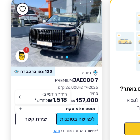
1
120 צפו ברכב זה
נתניה
JAECOO 7
PREMIUM
2025
יד 2
26,000 ק״מ
ם באתר?
מחיר
החזר חודשי מ-
1,518
 למצוא
157,000
₪
לחודש
*
₪
ך
תוספות לעיסקה
לפגישה בסוכנות
יצירת קשר
*חישוב ההחזר מפורט ב
תקנון