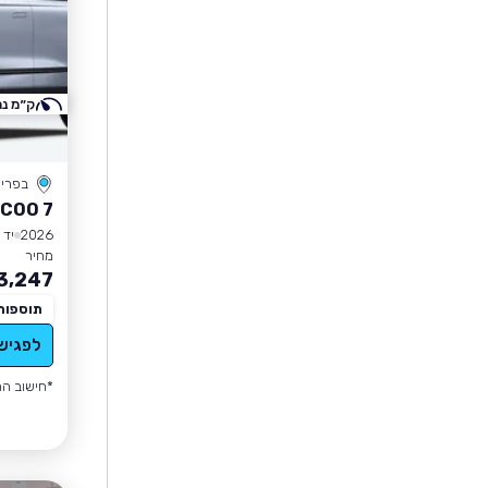
ק״מ נמ
בפרי
COO 7
2026
יד 1
מחיר
3,247
תוספות
לפגיש
*חישוב הה