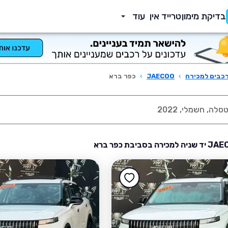
בדיקת מימון
טרייד אין
עוד
כבים למכירה
›
JAECOO
›
כפר ברא