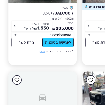
נתניה
JAECOO 7
LUXURY
2026
יד 1
0 ק״מ
מחיר
החזר חודשי מ-
1,530
205,000
ודש
*
₪
לחודש
*
₪
תוספות לעיסקה
רת קשר
לפגישה בסוכנות
יצירת קשר
*חישוב ההחזר מפורט ב
תקנון