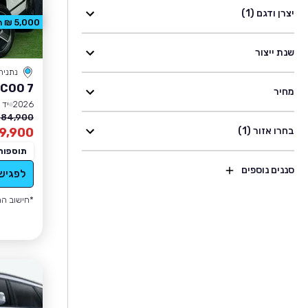
יצרן ודגם (1)
5,000 ₪ הנחה
שנת ייצור
נתניה
COO 7
מחיר
2026
יד 1
184,900 ₪
בחרו אזור (1)
9,900
תוספות
סננים נוספים
לפגיש
*חישוב הה