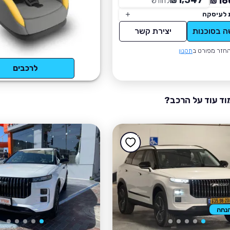
1,547
16
₪
לחודש
*
₪
 לעיסקה
ה בסוכנות
יצירת קשר
חזר מפורט ב
תקנון
לרכבים
וד עוד על הרכב?