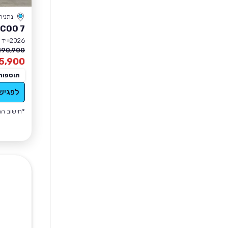
נתניה
COO 7
2026
יד 1
190,900 ₪
5,900
תוספות
לפגיש
*חישוב הה