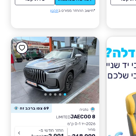
*חישוב ההחזר מפורט ב
תקנון
69 צפו ברכב זה
נתניה
JAECOO 8
LIMITED
2026
יד 1
0 ק״מ
מחיר
החזר חודשי מ-