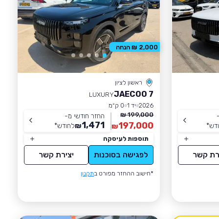
2,000 ₪ הנחה
ראשון לציון
JAECOO 7
LUXURY
2026
יד 1
0 ק״מ
199,000 ₪
החזר חודשי מ-
1,471
197,000
דש
*
₪
לחודש
*
₪
תוספות לעיסקה
רת קשר
לפגישה בסוכנות
יצירת קשר
*חישוב ההחזר מפורט ב
תקנון