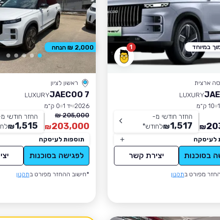
וך במיוחד
1
2,000 ₪ הנחה
סה ארצית
ראשון לציון
JAECOO 7
JAE
LUXURY
LUXURY
10 ק״מ
2026
יד 1
0 ק״מ
205,000 ₪
החזר חודשי מ-
החזר חודשי מ-
1,515
1,517
203,000
20
₪
לחודש
*
₪
לחו
₪
₪
 לעיסקה
תוספות לעיסקה
ה בסוכנות
יצירת קשר
לפגישה בסוכנות
יצי
חזר מפורט ב
תקנון
*חישוב ההחזר מפורט ב
תקנון