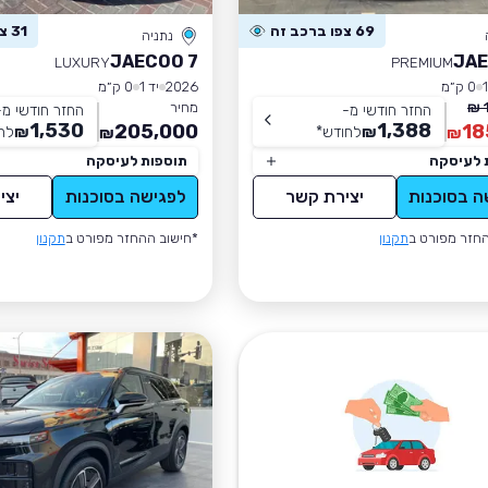
69 צפו ברכב זה
31 צפו ברכב זה
נתניה
JAECOO 7
JAE
LUXURY
PREMIUM
0 ק״מ
2026
יד 1
0 ק״מ
מחיר
החזר חודשי מ-
החזר חודשי מ-
1,530
1,388
205,000
18
₪
לחודש
*
₪
לח
₪
₪
 לעיסקה
תוספות לעיסקה
ה בסוכנות
יצירת קשר
לפגישה בסוכנות
יצי
חזר מפורט ב
תקנון
*חישוב ההחזר מפורט ב
תקנון