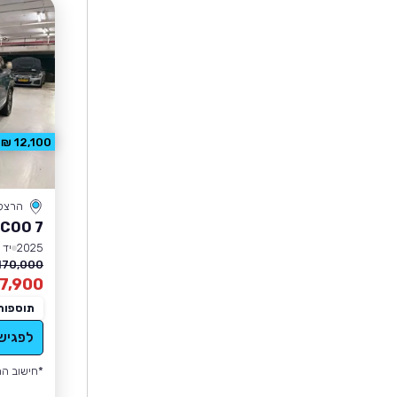
12,100 ₪ הנחה
הרצל
COO 7
2025
יד 2
170,000 ₪
7,900
תוספות
לפגיש
*חישוב הה