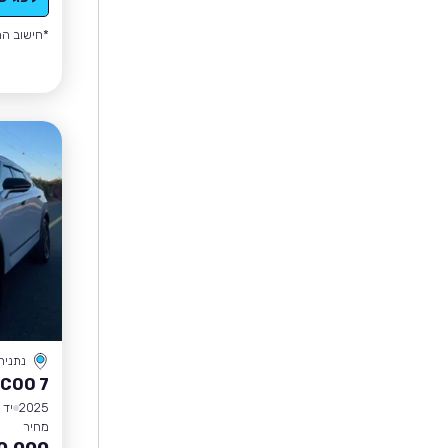
*חישוב הה
נתניה
COO 7
2025
יד 1
מחיר