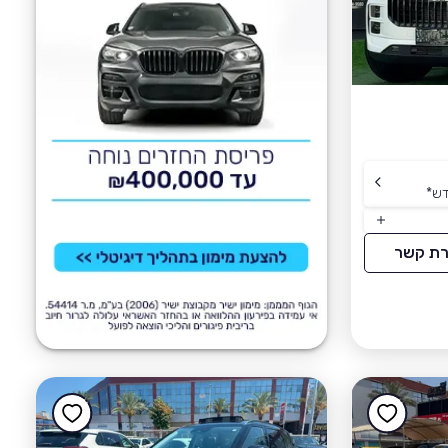
דש
*
רת קשר