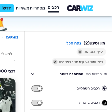
רכבים
מסחריות
משאיות
חדש!
CARWIZ
›
ר
מיון וסינון (2)
נקה הכל
יצרן: JAECOO
בחרו אזור: 30 ק"מ סביב כפר ברא
רכבי JAECOO יד שניה למכירה בסביבת כפר ברא
מיון תוצאות לפי:
המשתלם ביותר
רכבים חשמליים
רכבים
חשמליים
רכבים בהנחה
רכבים
בהנחה