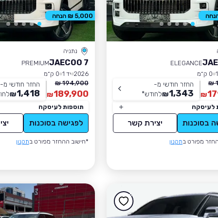
5,000 ₪ הנחה
נתניה
JAECOO 7
JAE
PREMIUM
ELEGANCE
0 ק״מ
2026
יד 1
0 ק״מ
194,900 ₪
החזר חודשי מ-
החזר חודשי מ-
1,418
1,343
189,900
17
₪
לחודש
*
₪
לחו
₪
₪
 לעיסקה
תוספות לעיסקה
ה בסוכנות
יצירת קשר
לפגישה בסוכנות
יצי
חזר מפורט ב
תקנון
*חישוב ההחזר מפורט ב
תקנון