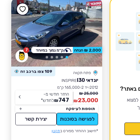
7
2,000 ₪ הנחה
ק״מ נמוך במיוחד
109 צפו ברכב זה
פתח תקווה
יונדאי I30
INSPIRE
2012
יד 2
165,000 ק״מ
ם באתר?
25,000 ₪
החזר חודשי מ-
747
 למצוא
23,000
₪
לחודש
*
₪
ך
תוספות לעיסקה
לפגישה בסוכנות
יצירת קשר
*חישוב ההחזר מפורט ב
תקנון