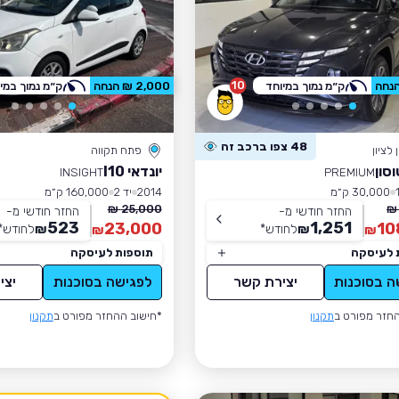
10
ק״מ נמוך במיוחד
2,000 ₪ הנחה
ק״מ נמוך במי
48 צפו ברכב זה
לציון
פתח תקווה
וסון
יונדאי I10
INSIGHT
PREMIUM
30,000 ק״מ
2014
יד 2
160,000 ק״מ
25,000 ₪
החזר חודשי מ-
החזר חודשי מ-
523
1,251
23,000
10
₪
לחודש
*
₪
לחודש
*
₪
₪
 לעיסקה
תוספות לעיסקה
ה בסוכנות
יצירת קשר
לפגישה בסוכנות
יצי
חזר מפורט ב
תקנון
*חישוב ההחזר מפורט ב
תקנון