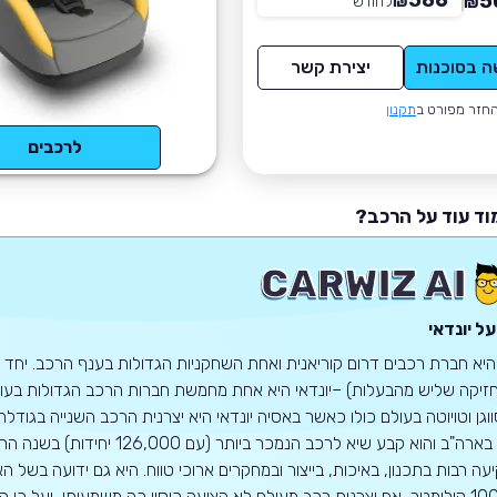
586
5
₪
לחודש
*
₪
ה בסוכנות
יצירת קשר
חזר מפורט ב
תקנון
לרכבים
וד עוד על הרכב?
ל יונדאי
 היא חברת רכבים דרום קוריאנית ואחת השחקניות הגדולות בענף הרכב. יחד ע
זיקה שליש מהבעלות) –יונדאי היא אחת מחמשת חברות הרכב הגדולות בעולם.
1968 בארה"ב והוא קבע שיא לרכב
100,000 קילומטר, אף יצרנית רכב מעולם לא הציעה כיסוי כה משמעותי, ועל כ