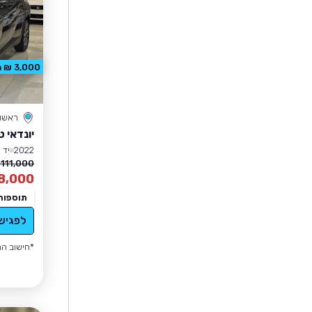
3,000 ₪ הנחה
ראשון 
יונדאי ט
2022
יד 1
111,000 ₪
8,000
תוספות
לפגיש
*חישוב הה