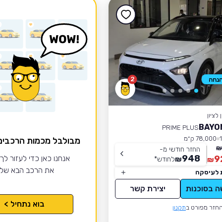
2
לציון
PRIME PLUS
78,000 ק״מ
מבולבל מכמות הרכבי
החזר חודשי מ-
948
9
אנחנו כאן כדי לעזור לך
₪
לחודש
*
₪
את הרכב הבא של
 לעיסקה
ה בסוכנות
יצירת קשר
בוא נתחיל >
חזר מפורט ב
תקנון