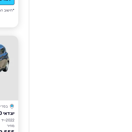
*חישוב הה
בפרי
יונדאי I10
2022
יד 1
מחיר