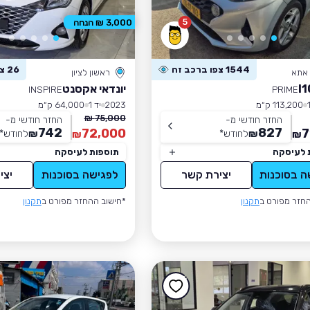
5
3,000 ₪ הנחה
1544 צפו ברכב זה
26 צפו ברכב זה
 אתא
ראשון לציון
יונדאי אקסנט
INSPIRE
PRIME
113,200 ק״מ
2023
יד 1
64,000 ק״מ
75,000 ₪
החזר חודשי מ-
החזר חודשי מ-
742
827
72,000
7
₪
לחודש
*
₪
לחודש
*
₪
₪
 לעיסקה
תוספות לעיסקה
ה בסוכנות
יצירת קשר
לפגישה בסוכנות
יצי
חזר מפורט ב
תקנון
*חישוב ההחזר מפורט ב
תקנון