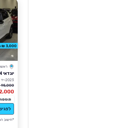
3,000 ₪ הנחה
ראשון 
יונדאי BAYON
2023
יד 1
95,000 ₪
2,000
תוספות
לפגיש
*חישוב הה