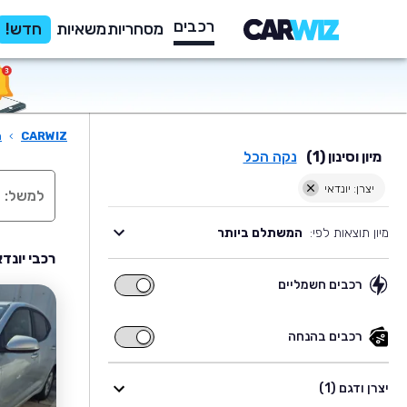
רכבים
מסחריות
משאיות
חדש!
CARWIZ
›
ר
מיון וסינון (1)
נקה הכל
יצרן: יונדאי
מיון תוצאות לפי:
המשתלם ביותר
רכבי יונד
רכבים חשמליים
רכבים
חשמליים
רכבים בהנחה
רכבים
בהנחה
יצרן ודגם (1)