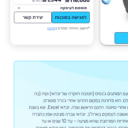
1,344
116,000
₪
לחודש
*
₪
תוספות לעיסקה
לפגישה בסוכנות
יצירת קשר
*חישוב ההחזר מפורט ב
תקנון
ם המותגים ג'נסיס (חטיבת היוקרה של יונדאי) וקיה (בה
 היא מדורגת במקום הרביעי אחרי ג'נרל מוטורס,
פולקסווגן וטויוטה בעולם כולו כאשר באסיה יונדאי היא יצרנית הרכב השנייה בגודלה אחרי טויוטה. הדגם הראשון שלה, יונדאי Excel, יצא בשנת
 הנמכר ביותר (עם 126,000 יחידות) בשנה הראשונה לעסקים בארה"ב. יונדאי צברה מוניטין אמין כחברה
המשקיעה רבות בתכנון, באיכות, בייצור ובמחקרים ארוכי טווח. היא גם ידועה בשל האחריות המורחבת שהיא מציעה – עד 10 שנים או עד
ן המהלך הגביר דרמטית את מכירותיה. כיום יונדאי מייצרת