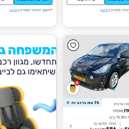
חזר מפורט ב
תקנון
*חישוב ההחזר מפורט ב
תקנון
4
75 צפו ברכב זה
סה ארצית
PRIME
79,781 ק״מ
החזר חודשי מ-