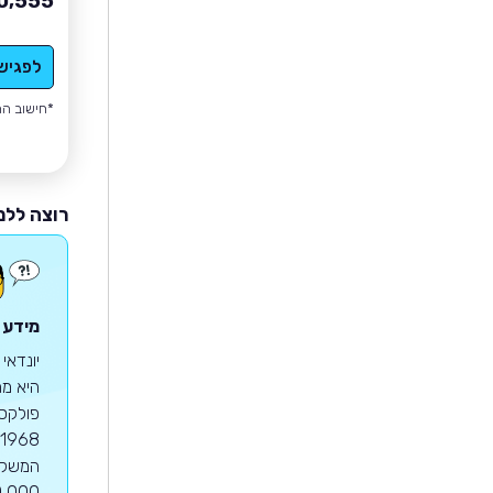
0,555
לפגיש
*חישוב הה
רוצה ללמ
מידע ע
יונדאי
היא מח