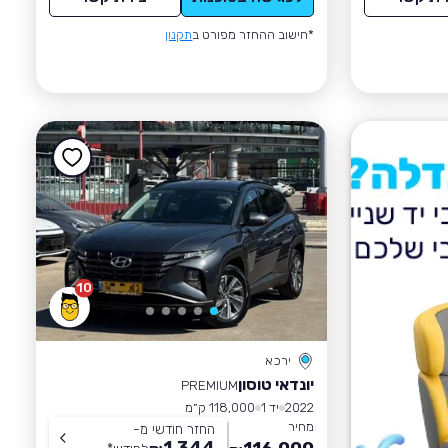
*חישוב ההחזר מפורט ב
תקנון
10
ירכא
יונדאי טוסון
PREMIUM
2022
יד 1
118,000 ק״מ
מחיר
החזר חודשי מ-