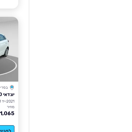
בפרי
יונדאי I20
2021
יד 1
מחיר
1,065
לפגיש