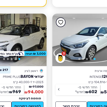
3
3,000 ₪ הנחה
ק״מ נמוך במיו
217 צפו ברכב זה
סה ארצית
ראשון לציון
יונדאי BAYON
PRIME PLUS
INTENSE
104,816 ק״מ
2023
יד 1
40,000 ק״מ
97,000 ₪
החזר חודשי מ-
החזר חודשי מ-
969
602
94,000
5
₪
לחודש
*
₪
לחודש
*
₪
₪
תוספות לעיסקה
ה בסוכנות
יצירת קשר
לפגישה בסוכנות
יצי