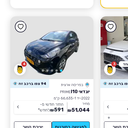
4
3
חד
94 צפו ברכב זה
בפריסה ארצית
יונדאי I10
PRIME
2022
יד 1
66,635 ק״מ
מחיר
החזר חודשי מ-
591
51,044
₪
לחודש
*
₪
רת קשר
לפגישה בסוכנות
יצירת קשר