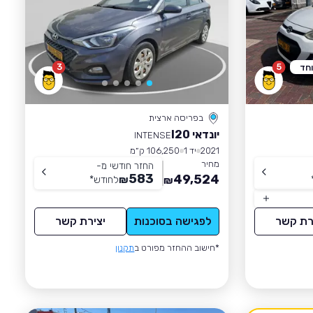
3
5
וחד
בפריסה ארצית
יונדאי I20
INTENSE
2021
יד 1
106,250 ק״מ
מחיר
החזר חודשי מ-
583
49,524
₪
לחודש
*
₪
רת קשר
לפגישה בסוכנות
יצירת קשר
*חישוב ההחזר מפורט ב
תקנון