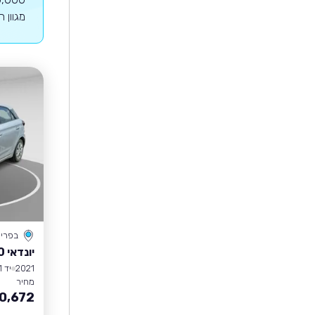
מגוון 
בפרי
יונדאי I20
2021
יד 1
מחיר
0,672