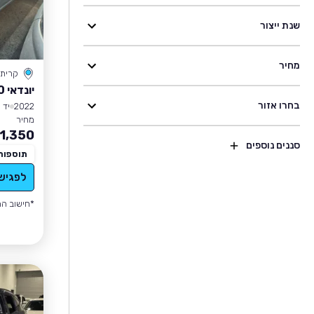
שנת ייצור
מחיר
קרית
יונדאי I10
בחרו אזור
2022
יד 1
מחיר
1,350
סננים נוספים
תוספות
לפגיש
*חישוב הה