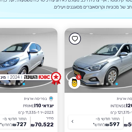
רחב של מכוניות וקרוסאוברים מסוגננים ויעילים.
2024
מיני
3
סה ארצית
בפריסה ארצית
יונדאי I10
PRIME
INTENSE
121,375 ק״מ
2023
יד 1
11,335 ק״מ
מחיר
החזר חודשי מ-
החזר חודשי מ-
727
597
70,522
5
₪
לחודש
*
₪
לחודש
*
₪
₪