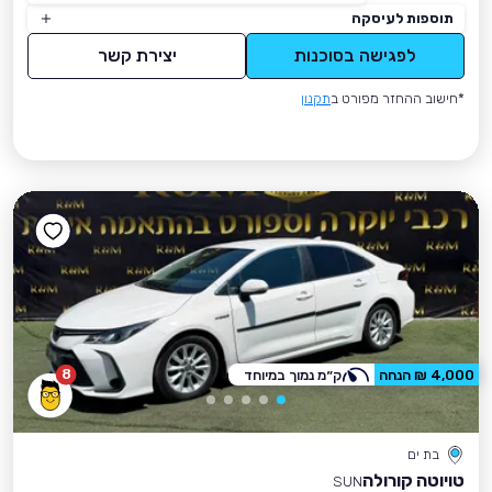
תוספות לעיסקה
לפגישה בסוכנות
יצירת קשר
*חישוב ההחזר מפורט ב
תקנון
8
4,000 ₪ הנחה
ק״מ נמוך במיוחד
בת ים
טויוטה קורולה
SUN