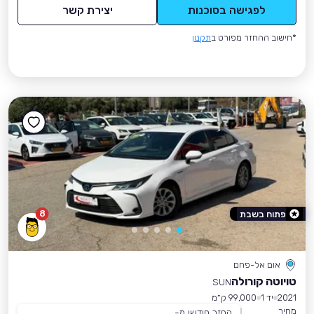
לפגישה בסוכנות
יצירת קשר
*חישוב ההחזר מפורט ב
תקנון
8
פתוח בשבת
אום אל-פחם
טויוטה קורולה
SUN
2021
יד 1
99,000 ק״מ
מחיר
החזר חודשי מ-