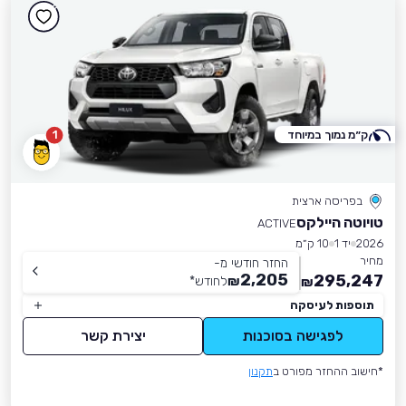
ק״מ נמוך במיוחד
1
בפריסה ארצית
טויוטה היילקס
ACTIVE
2026
יד 1
10 ק״מ
מחיר
החזר חודשי מ-
2,205
295,247
₪
לחודש
*
₪
תוספות לעיסקה
לפגישה בסוכנות
יצירת קשר
*חישוב ההחזר מפורט ב
תקנון