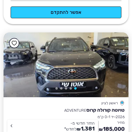
אפשר להתקדם
ראשון לציון
טויוטה קורולה קרוס
ADVENTURE
2026
יד 1
0 ק״מ
מחיר
החזר חודשי מ-
1,381
185,000
₪
לחודש
*
₪