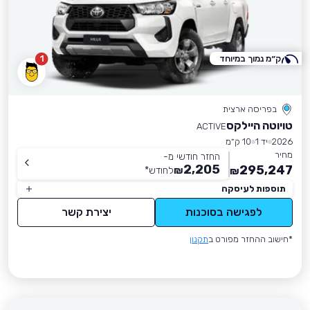
ק״מ נמוך במיוחד
1
בפריסה ארצית
טויוטה היילקס
ACTIVE
2026
יד 1
10 ק״מ
מחיר
החזר חודשי מ-
2,205
295,247
₪
לחודש
*
₪
תוספות לעיסקה
לפגישה בסוכנות
יצירת קשר
*חישוב ההחזר מפורט ב
תקנון