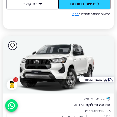
לפגישה בסוכנות
יצירת קשר
*חישוב ההחזר מפורט ב
תקנון
ק״מ נמוך במיוחד
1
בפריסה ארצית
טויוטה היילקס
ACTIVE
אפשר לעזור?
2026
יד 1
10 ק״מ
מחיר
החזר חודשי מ-