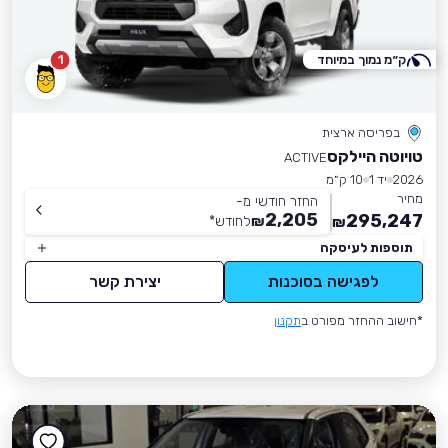
ק״מ נמוך במיוחד
1
בפריסה ארצית
טויוטה היילקס
ACTIVE
2026
יד 1
10 ק״מ
מחיר
החזר חודשי מ-
2,205
295,247
₪
לחודש
*
₪
תוספות לעיסקה
לפגישה בסוכנות
יצירת קשר
*חישוב ההחזר מפורט ב
תקנון