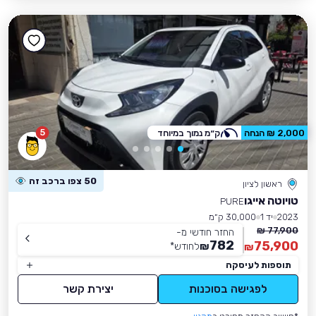
5
2,000 ₪ הנחה
ק״מ נמוך במיוחד
50 צפו ברכב זה
ראשון לציון
טויוטה אייגו
PURE
2023
יד 1
30,000 ק״מ
77,900 ₪
החזר חודשי מ-
782
75,900
₪
לחודש
*
₪
תוספות לעיסקה
לפגישה בסוכנות
יצירת קשר