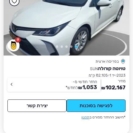
9
בפריסה ארצית
טויוטה קורולה
SUN
2023
יד 1
82,105 ק״מ
מחיר
החזר חודשי מ-
1,053
102,167
₪
לחודש
*
₪
לפגישה בסוכנות
יצירת קשר
*חישוב ההחזר מפורט ב
תקנון