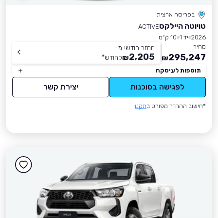
בפריסה ארצית
טויוטה היילקס
ACTIVE
2026
יד 1
10 ק״מ
מחיר
החזר חודשי מ-
2,205
295,247
₪
לחודש
*
₪
תוספות לעיסקה
לפגישה בסוכנות
יצירת קשר
*חישוב ההחזר מפורט ב
תקנון