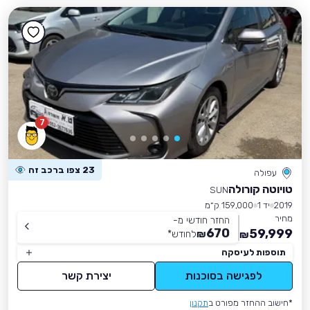
7
23 צפו ברכב זה
עפולה
טויוטה קורולה
SUN
2019
יד 1
159,000 ק״מ
מחיר
החזר חודשי מ-
670
59,999
₪
לחודש
*
₪
תוספות לעיסקה
לפגישה בסוכנות
יצירת קשר
*חישוב ההחזר מפורט ב
תקנון