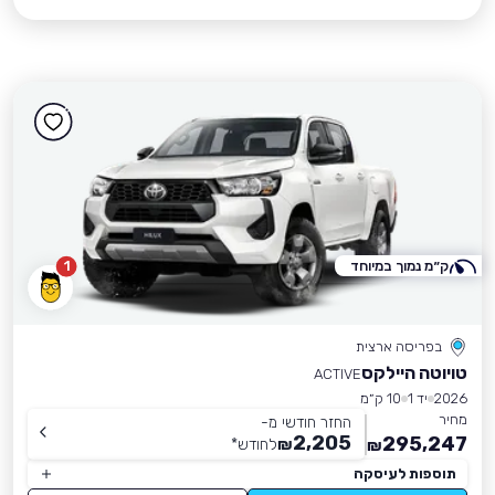
ק״מ נמוך במיוחד
1
בפריסה ארצית
טויוטה היילקס
ACTIVE
2026
יד 1
10 ק״מ
מחיר
החזר חודשי מ-
2,205
295,247
₪
לחודש
*
₪
תוספות לעיסקה