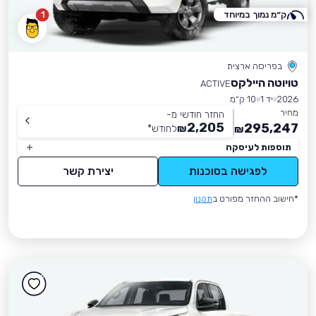
ק״מ נמוך במיוחד
1
בפריסה ארצית
טויוטה היילקס
ACTIVE
2026
יד 1
10 ק״מ
מחיר
החזר חודשי מ-
2,205
295,247
₪
לחודש
*
₪
תוספות לעיסקה
לפגישה בסוכנות
יצירת קשר
*חישוב ההחזר מפורט ב
תקנון