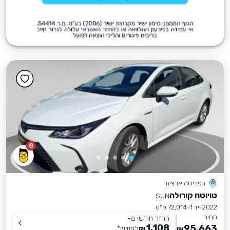
8
בפריסה ארצית
טויוטה קורולה
SUN
2022
יד 1
72,014 ק״מ
מחיר
החזר חודשי מ-
1,108
95,663
₪
לחודש
*
₪