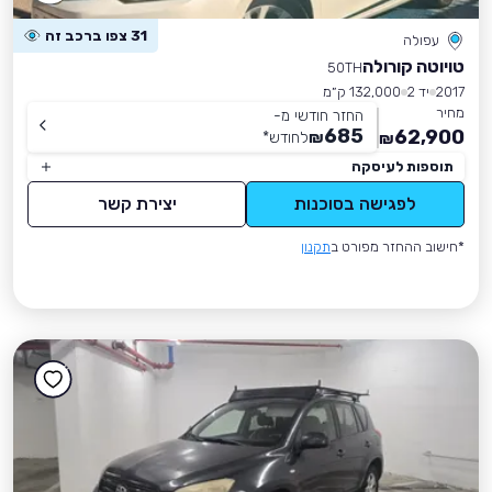
31 צפו ברכב זה
עפולה
טויוטה קורולה
50TH
2017
יד 2
132,000 ק״מ
מחיר
החזר חודשי מ-
685
62,900
₪
לחודש
*
₪
תוספות לעיסקה
לפגישה בסוכנות
יצירת קשר
*חישוב ההחזר מפורט ב
תקנון