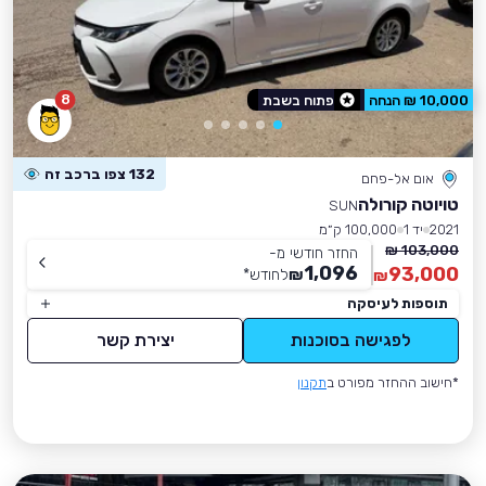
8
10,000 ₪ הנחה
פתוח בשבת
132 צפו ברכב זה
אום אל-פחם
טויוטה קורולה
SUN
2021
יד 1
100,000 ק״מ
103,000 ₪
החזר חודשי מ-
1,096
93,000
₪
לחודש
*
₪
תוספות לעיסקה
לפגישה בסוכנות
יצירת קשר
*חישוב ההחזר מפורט ב
תקנון