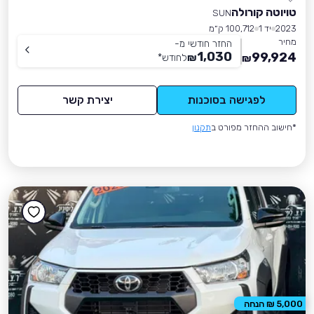
טויוטה קורולה
SUN
2023
יד 1
100,712 ק״מ
מחיר
החזר חודשי מ-
1,030
99,924
₪
לחודש
*
₪
לפגישה בסוכנות
יצירת קשר
*חישוב ההחזר מפורט ב
תקנון
5,000 ₪ הנחה