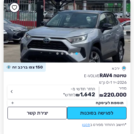
150 צפו ברכב זה
ירכא
טויוטה RAV4
E-VOLVE
2026
יד 1
0 ק״מ
מחיר
החזר חודשי מ-
1,642
220,000
₪
לחודש
*
₪
תוספות לעיסקה
לפגישה בסוכנות
יצירת קשר
*חישוב ההחזר מפורט ב
תקנון