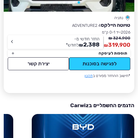
נתניה
טויוטה היילקס
ADVENTURE2.4
2026
יד 1
0 ק״מ
324,900 ₪
החזר חודשי מ-
2,388
319,900
₪
לחודש
*
₪
תוספות לעיסקה
לפגישה בסוכנות
יצירת קשר
*חישוב ההחזר מפורט ב
תקנון
הדגמים החשמליים בCarwiz