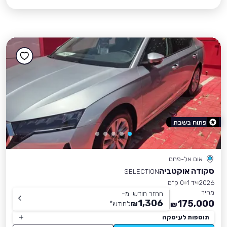
פתוח בשבת
אום אל-פחם
סקודה אוקטביה
SELECTION
2026
יד 1
0 ק״מ
מחיר
החזר חודשי מ-
1,306
175,000
₪
לחודש
*
₪
תוספות לעיסקה