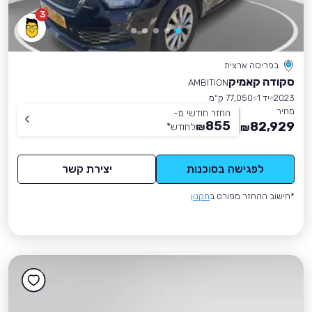
3
בפריסה ארצית
סקודה קאמיק
AMBITION
2023
יד 1
77,050 ק״מ
מחיר
החזר חודשי מ-
855
82,929
₪
לחודש
*
₪
לפגישה בסוכנות
יצירת קשר
*חישוב ההחזר מפורט ב
תקנון