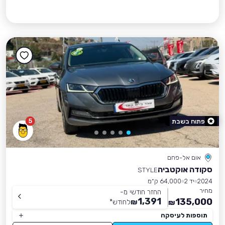
5
פתוח בשבת
אום אל-פחם
סקודה אוקטביה
STYLE
2024
יד 2
64,000 ק״מ
מחיר
החזר חודשי מ-
1,391
135,000
₪
לחודש
*
₪
תוספות לעיסקה