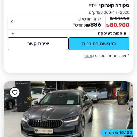
סקודה קארוק
STYLE
2020
יד 1
150,000 ק״מ
84,900 ₪
החזר חודשי מ-
886
80,900
₪
לחודש
*
₪
תוספות לעיסקה
לפגישה בסוכנות
יצירת קשר
*חישוב ההחזר מפורט ב
תקנון
10,100 ₪ הנחה