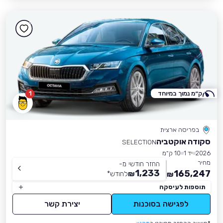
ק״מ נמוך במיוחד
1
בפריסה ארצית
סקודה אוקטביה
SELECTION
2026
יד 1
10 ק״מ
מחיר
החזר חודשי מ-
1,233
165,247
₪
לחודש
*
₪
תוספות לעיסקה
לפגישה בסוכנות
יצירת קשר