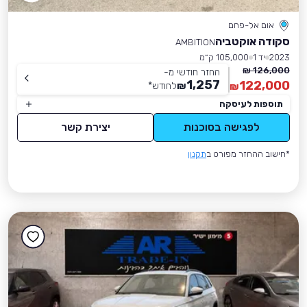
אום אל-פחם
סקודה אוקטביה
AMBITION
2023
יד 1
105,000 ק״מ
126,000 ₪
החזר חודשי מ-
1,257
122,000
₪
לחודש
*
₪
תוספות לעיסקה
לפגישה בסוכנות
יצירת קשר
*חישוב ההחזר מפורט ב
תקנון