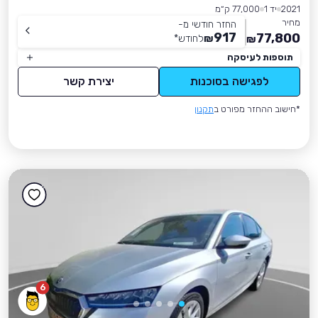
2021
יד 1
77,000 ק״מ
מחיר
החזר חודשי מ-
917
77,800
₪
לחודש
*
₪
תוספות לעיסקה
לפגישה בסוכנות
יצירת קשר
*חישוב ההחזר מפורט ב
תקנון
6