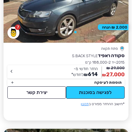
7
2,000 ₪ הנחה
פתח תקווה
סקודה ראפיד
S.BACK STYLE
2015
יד 2
188,000 ק״מ
29,000 ₪
החזר חודשי מ-
614
27,000
₪
לחודש
*
₪
תוספות לעיסקה
לפגישה בסוכנות
יצירת קשר
*חישוב ההחזר מפורט ב
תקנון