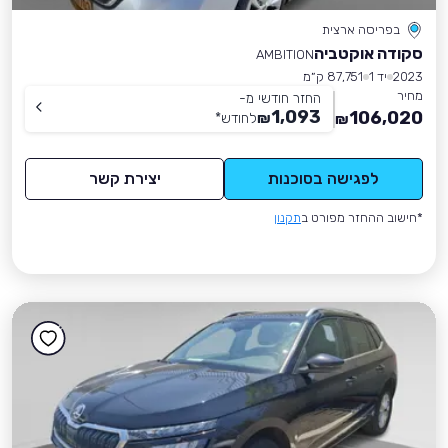
בפריסה ארצית
סקודה אוקטביה
AMBITION
2023
יד 1
87,751 ק״מ
מחיר
החזר חודשי מ-
1,093
106,020
₪
לחודש
*
₪
לפגישה בסוכנות
יצירת קשר
*חישוב ההחזר מפורט ב
תקנון