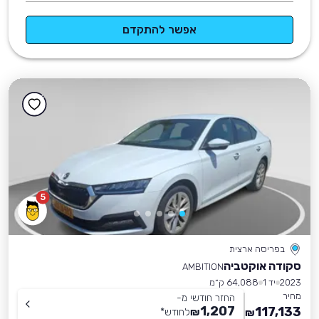
אפשר להתקדם
5
בפריסה ארצית
סקודה אוקטביה
AMBITION
2023
יד 1
64,088 ק״מ
מחיר
החזר חודשי מ-
1,207
117,133
₪
לחודש
*
₪