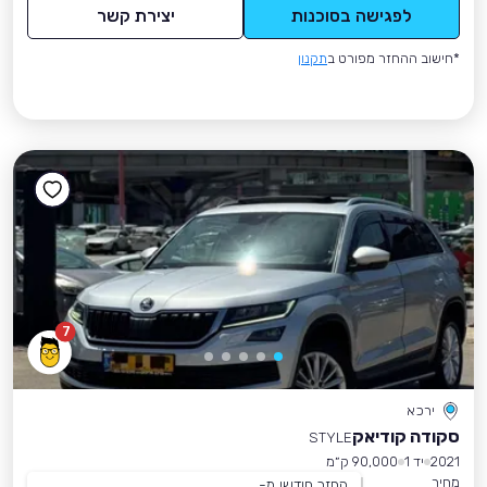
לפגישה בסוכנות
יצירת קשר
*חישוב ההחזר מפורט ב
תקנון
7
ירכא
סקודה קודיאק
STYLE
2021
יד 1
90,000 ק״מ
מחיר
החזר חודשי מ-