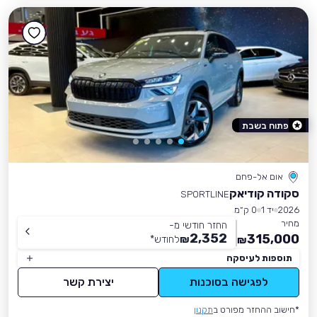
פתוח בשבת
אום אל-פחם
סקודה קודיאק
SPORTLINE
2026
יד 1
0 ק״מ
מחיר
החזר חודשי מ-
2,352
315,000
₪
לחודש
*
₪
תוספות לעיסקה
לפגישה בסוכנות
יצירת קשר
*חישוב ההחזר מפורט ב
תקנון