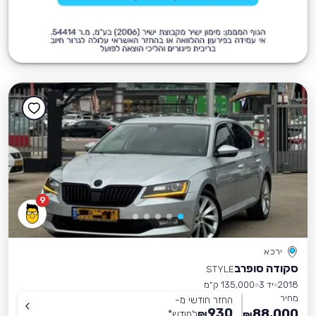
9
ירכא
סקודה סופרב
STYLE
2018
יד 3
135,000 ק״מ
מחיר
החזר חודשי מ-
930
88,000
₪
לחודש
*
₪