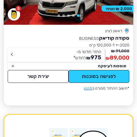
5
2,000 ₪ הנחה
ראשון לציון
סקודה קודיאק
BUSINESS
2020
יד 1
120,000 ק״מ
91,000 ₪
החזר חודשי מ-
975
89,000
₪
לחודש
*
₪
תוספות לעיסקה
לפגישה בסוכנות
יצירת קשר
*חישוב ההחזר מפורט ב
תקנון