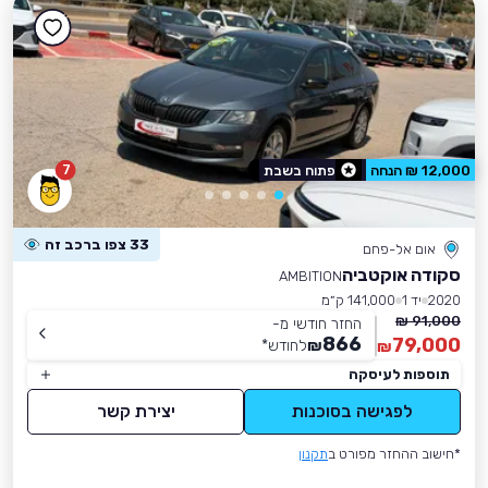
7
12,000 ₪ הנחה
פתוח בשבת
33 צפו ברכב זה
אום אל-פחם
סקודה אוקטביה
AMBITION
2020
יד 1
141,000 ק״מ
91,000 ₪
החזר חודשי מ-
866
79,000
₪
לחודש
*
₪
תוספות לעיסקה
לפגישה בסוכנות
יצירת קשר
*חישוב ההחזר מפורט ב
תקנון