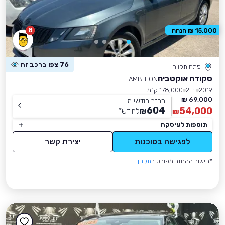
8
15,000 ₪ הנחה
76 צפו ברכב זה
פתח תקווה
סקודה אוקטביה
AMBITION
2019
יד 2
178,000 ק״מ
69,000 ₪
החזר חודשי מ-
604
54,000
₪
לחודש
*
₪
תוספות לעיסקה
לפגישה בסוכנות
יצירת קשר
*חישוב ההחזר מפורט ב
תקנון