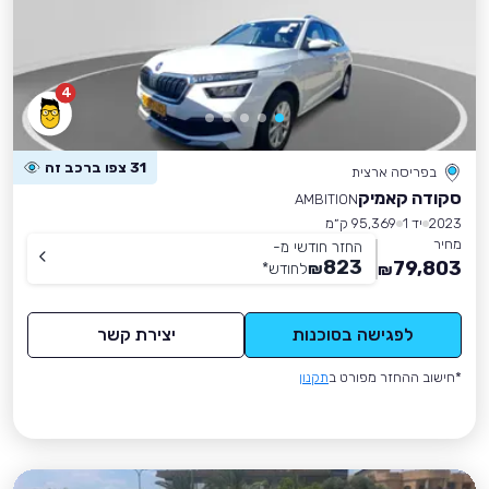
4
31 צפו ברכב זה
בפריסה ארצית
סקודה קאמיק
AMBITION
2023
יד 1
95,369 ק״מ
מחיר
החזר חודשי מ-
823
79,803
₪
לחודש
*
₪
לפגישה בסוכנות
יצירת קשר
*חישוב ההחזר מפורט ב
תקנון