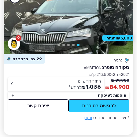
9
5,000 ₪ הנחה
29 צפו ברכב זה
נתניה
סקודה סופרב
AMBITION
2021
יד 2
218,500 ק״מ
89,900 ₪
החזר חודשי מ-
1,036
84,900
₪
לחודש
*
₪
תוספות לעיסקה
לפגישה בסוכנות
יצירת קשר
*חישוב ההחזר מפורט ב
תקנון