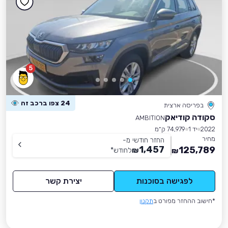
5
24 צפו ברכב זה
בפריסה ארצית
סקודה קודיאק
AMBITION
2022
יד 1
74,979 ק״מ
מחיר
החזר חודשי מ-
1,457
125,789
₪
לחודש
*
₪
לפגישה בסוכנות
יצירת קשר
*חישוב ההחזר מפורט ב
תקנון