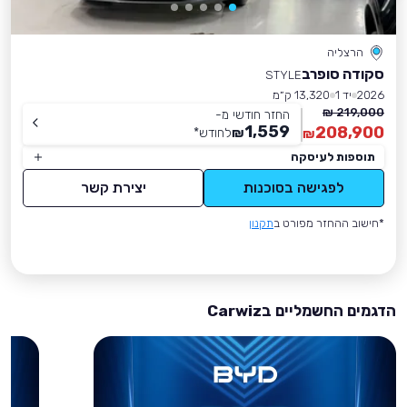
הרצליה
סקודה סופרב
STYLE
2026
יד 1
13,320 ק״מ
219,000 ₪
החזר חודשי מ-
1,559
208,900
₪
לחודש
*
₪
תוספות לעיסקה
לפגישה בסוכנות
יצירת קשר
*חישוב ההחזר מפורט ב
תקנון
הדגמים החשמליים בCarwiz