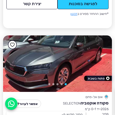
לפגישה בסוכנות
יצירת קשר
*חישוב ההחזר מפורט ב
תקנון
פתוח בשבת
אום אל-פחם
סקודה אוקטביה
SELECTION
אפשר לעזור?
2026
יד 1
0 ק״מ
מחיר
החזר חודשי מ-