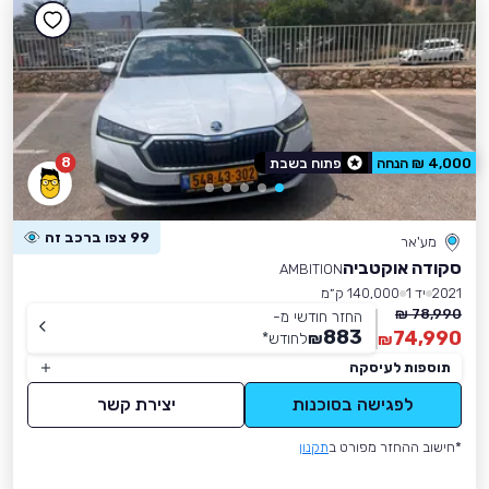
8
4,000 ₪ הנחה
פתוח בשבת
99 צפו ברכב זה
מע'אר
סקודה אוקטביה
AMBITION
2021
יד 1
140,000 ק״מ
78,990 ₪
החזר חודשי מ-
883
74,990
₪
לחודש
*
₪
תוספות לעיסקה
לפגישה בסוכנות
יצירת קשר
*חישוב ההחזר מפורט ב
תקנון