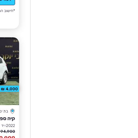
*חישוב הה
4,000 ₪ הנחה
בת ים
קיה ספו
2022
יד 1
94,900 ₪