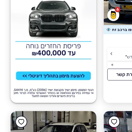
6
דש
*
רת קשר