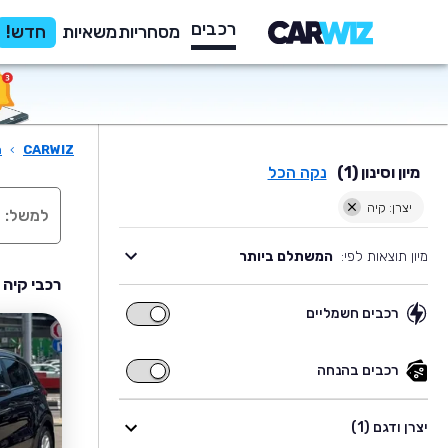
רכבים
מסחריות
משאיות
חדש!
CARWIZ
›
ר
מיון וסינון (1)
נקה הכל
יצרן: קיה
מיון תוצאות לפי:
המשתלם ביותר
רכבי קיה 
רכבים חשמליים
רכבים
חשמליים
רכבים בהנחה
רכבים
בהנחה
יצרן ודגם (1)