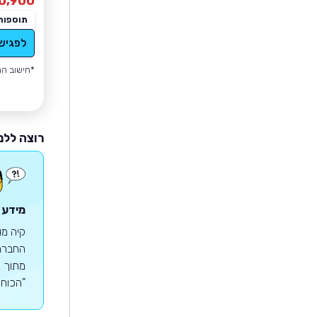
0,900
תוספות
לפגיש
*חישוב הה
רוצה ללמ
מידע 
קיה מו
"הכוח לה