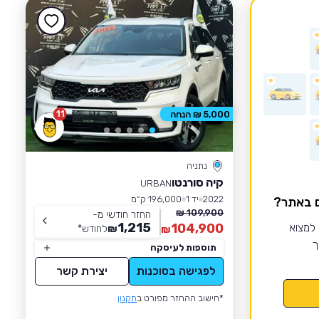
11
5,000 ₪ הנחה
נתניה
קיה סורנטו
URBAN
2022
יד 1
196,000 ק״מ
ם באתר?
109,900 ₪
החזר חודשי מ-
1,215
 למצוא
104,900
₪
לחודש
*
₪
ך
תוספות לעיסקה
לפגישה בסוכנות
יצירת קשר
*חישוב ההחזר מפורט ב
תקנון