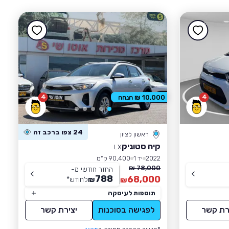
4
4
10,000 ₪ הנחה
24 צפו ברכב זה
ראשון לציון
קיה סטוניק
LX
2022
יד 1
90,400 ק״מ
78,000 ₪
החזר חודשי מ-
788
68,000
₪
לחודש
*
₪
תוספות לעיסקה
רת קשר
לפגישה בסוכנות
יצירת קשר