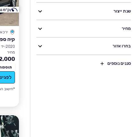
ק״מ נמ
שנת ייצור
מחיר
ירכא
קיה ספו
בחרו אזור
2020
יד 1
מחיר
2,000
סננים נוספים
תוספות
לפגיש
*חישוב הה