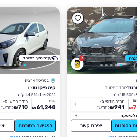
9
ק״מ נמוך במיוחד
בפריסה ארצית
רטז'
קיה פיקנטו
LX
TURBO TOP
115,500 ק״מ
2022
יד 1
44,514 ק״מ
מחיר
החזר חודשי מ-
החזר חודשי מ-
710
941
61,248
7
₪
לחודש
*
₪
לחודש
*
₪
₪
 לעיסקה
ה בסוכנות
יצירת קשר
לפגישה בסוכנות
יצי