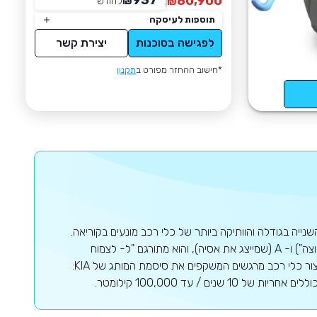
937
80,900
₪
לחודש
*
₪
תוספות לעיסקה
לפגישה בסוכנות
יצירת קשר
*חישוב ההחזר מפורט ב
תקנון
נייה בגודלה והוותיקה ביותר של כלי רכב מונעים בקוריאה.
החברה נוסדה בשנת 1944, שמה נלקח מהמילים הסיניות-קוריאניות KI ("לצאת החוצה") ו- A (שמייצג את אסיה), והוא מתורגם "ל- לצמוח
מתוך אסיה". נכון לעכשיו בעיצומו של מהפך דרמטי בעיצוב, קיה מוטורס מתגאה בייצור כלי רכב מרגשים המשקפים את סיסמת המותג של KIA:
 / עד 100,000 קילומטר.