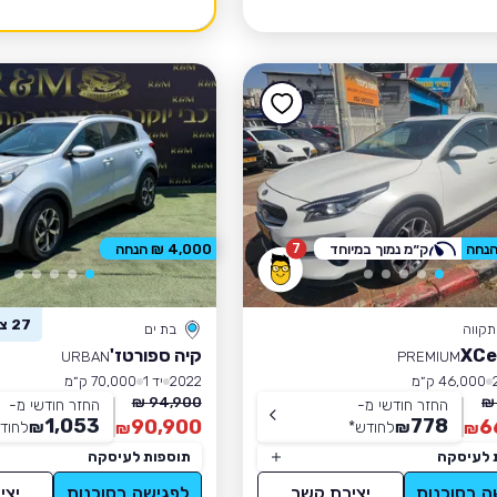
7
ק״מ נמוך במיוחד
4,000 ₪ הנחה
27 צפו ברכב זה
קווה
בת ים
קיה ספורטז'
URBAN
PREMIUM
46,000 ק״מ
2022
יד 1
70,000 ק״מ
94,900 ₪
החזר חודשי מ-
החזר חודשי מ-
1,053
778
90,900
6
₪
לחודש
*
₪
לחוד
₪
₪
 לעיסקה
תוספות לעיסקה
ה בסוכנות
יצירת קשר
לפגישה בסוכנות
יצי