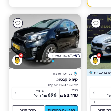
9
ק״מ נמוך במיוחד
4
בפריסה ארצית
קיה פיקנטו
LX
2022
יד 1
52,707 ק״מ
מחיר
החזר חודשי מ-
696
60,110
ש
*
₪
לחודש
*
₪
רת קשר
לפגישה בסוכנות
יצירת קשר