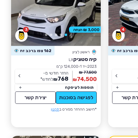
3
4
3,000 ₪ הנחה
162 צפו ברכב זה
ראשון לציון
קיה סטוניק
LX
2023
יד 1
124,000 ק״מ
77,500 ₪
החזר חודשי מ-
768
74,500
₪
לחודש
*
₪
תוספות לעיסקה
רת קשר
לפגישה בסוכנות
יצירת קשר
*חישוב ההחזר מפורט ב
תקנון