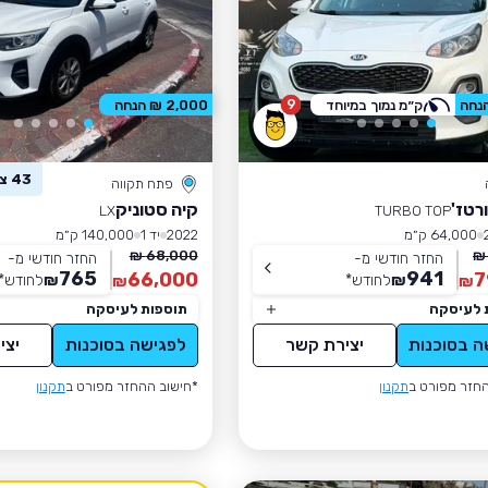
9
ק״מ נמוך במיוחד
2,000 ₪ הנחה
43 צפו ברכב זה
פתח תקווה
רטז'
קיה סטוניק
LX
TURBO TOP
64,000 ק״מ
2022
יד 1
140,000 ק״מ
68,000 ₪
החזר חודשי מ-
החזר חודשי מ-
765
941
66,000
7
₪
לחודש
*
₪
לחודש
*
₪
₪
 לעיסקה
תוספות לעיסקה
ה בסוכנות
יצירת קשר
לפגישה בסוכנות
יצי
חזר מפורט ב
תקנון
*חישוב ההחזר מפורט ב
תקנון