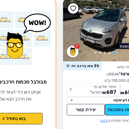
7
בשבת
35 צפו ברכב זה
אל-פחם
רטז'
URBAN
138,000 ק״מ
מבולבל מכמות הרכבי
החזר חודשי מ-
687
6
אנחנו כאן כדי לעזור לך
₪
לחודש
*
₪
את הרכב הבא של
 לעיסקה
ה בסוכנות
יצירת קשר
בוא נתחיל >
חזר מפורט ב
תקנון