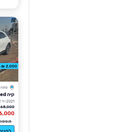
2,000 ₪ הנחה
פתח ת
קיה XCeed
2021
יד 2
68,000 ₪
6,000
תוספות
לפגיש