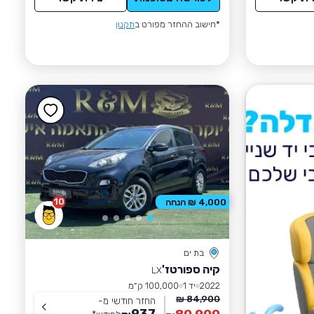
*חישוב ההחזר מפורט ב
תקנון
10
4,000 ₪ הנחה
בת ים
קיה ספורטז'
LX
2022
יד 1
100,000 ק״מ
84,900 ₪
החזר חודשי מ-