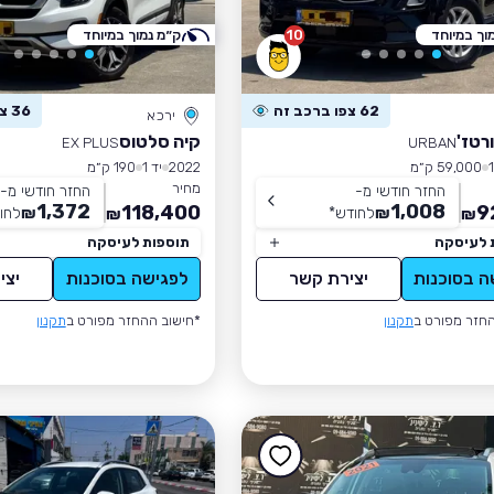
וך במיוחד
10
ק״מ נמוך במיוחד
62 צפו ברכב זה
36 צפו ברכב זה
ירכא
רטז'
קיה סלטוס
EX PLUS
URBAN
59,000 ק״מ
2022
יד 1
190 ק״מ
מחיר
החזר חודשי מ-
החזר חודשי מ-
1,372
1,008
118,400
9
₪
לחודש
*
₪
לחו
₪
₪
 לעיסקה
תוספות לעיסקה
ה בסוכנות
יצירת קשר
לפגישה בסוכנות
יצי
חזר מפורט ב
תקנון
*חישוב ההחזר מפורט ב
תקנון