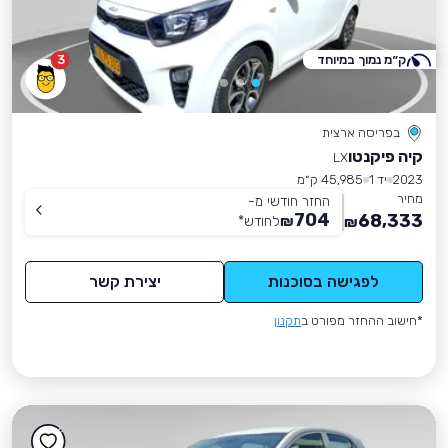
ק״מ נמוך במיוחד
3
בפריסה ארצית
קיה פיקנטו
LX
2023
יד 1
45,985 ק״מ
מחיר
החזר חודשי מ-
704
68,333
₪
לחודש
*
₪
לפגישה בסוכנות
יצירת קשר
*חישוב ההחזר מפורט ב
תקנון