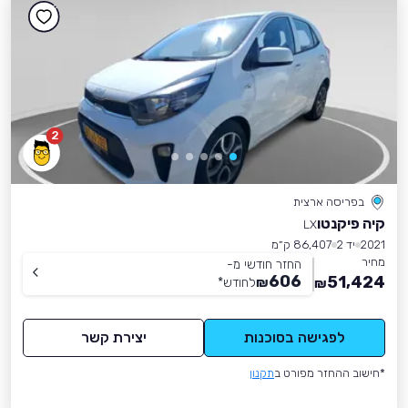
2
בפריסה ארצית
קיה פיקנטו
LX
2021
יד 2
86,407 ק״מ
מחיר
החזר חודשי מ-
606
51,424
₪
לחודש
*
₪
לפגישה בסוכנות
יצירת קשר
*חישוב ההחזר מפורט ב
תקנון