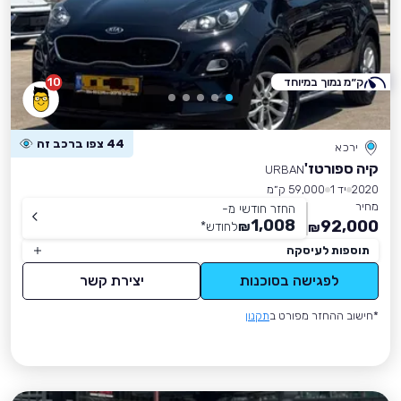
ק״מ נמוך במיוחד
10
44 צפו ברכב זה
ירכא
קיה ספורטז'
URBAN
2020
יד 1
59,000 ק״מ
מחיר
החזר חודשי מ-
1,008
92,000
₪
לחודש
*
₪
תוספות לעיסקה
לפגישה בסוכנות
יצירת קשר
*חישוב ההחזר מפורט ב
תקנון