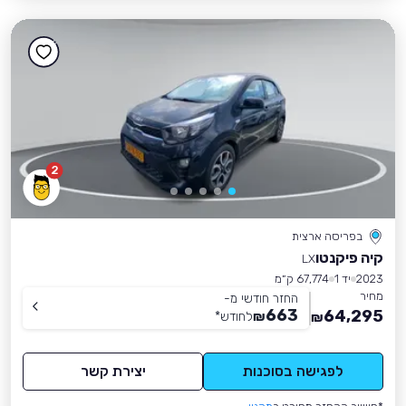
2
בפריסה ארצית
קיה פיקנטו
LX
2023
יד 1
67,774 ק״מ
מחיר
החזר חודשי מ-
663
64,295
₪
לחודש
*
₪
לפגישה בסוכנות
יצירת קשר