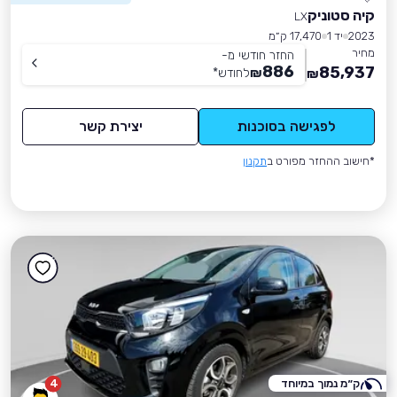
קיה סטוניק
LX
2023
יד 1
17,470 ק״מ
מחיר
החזר חודשי מ-
886
85,937
₪
לחודש
*
₪
לפגישה בסוכנות
יצירת קשר
*חישוב ההחזר מפורט ב
תקנון
ק״מ נמוך במיוחד
4