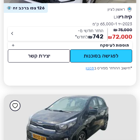
126 צפו ברכב זה
ראשון לציון
קיה ריו
LX
2023
יד 1
65,000 ק״מ
75,000 ₪
החזר חודשי מ-
742
72,000
₪
לחודש
*
₪
תוספות לעיסקה
לפגישה בסוכנות
יצירת קשר
*חישוב ההחזר מפורט ב
תקנון