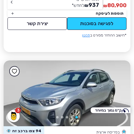
937
80,900
₪
לחודש
*
₪
תוספות לעיסקה
לפגישה בסוכנות
יצירת קשר
*חישוב ההחזר מפורט ב
תקנון
ק״מ נמוך במיוחד
3
94 צפו ברכב זה
בפריסה ארצית