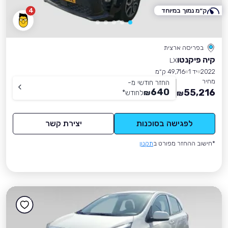
ק״מ נמוך במיוחד
4
בפריסה ארצית
קיה פיקנטו
LX
2022
יד 1
49,716 ק״מ
מחיר
החזר חודשי מ-
640
55,216
₪
לחודש
*
₪
לפגישה בסוכנות
יצירת קשר
*חישוב ההחזר מפורט ב
תקנון