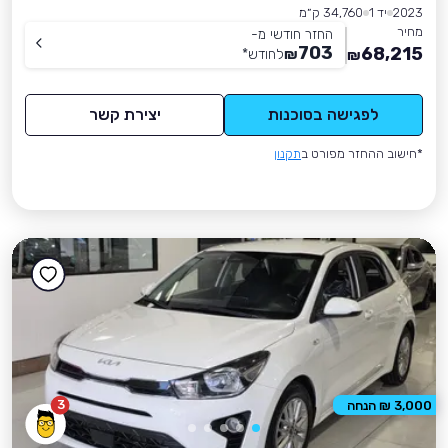
2023
יד 1
34,760 ק״מ
מחיר
החזר חודשי מ-
703
68,215
₪
לחודש
*
₪
לפגישה בסוכנות
יצירת קשר
*חישוב ההחזר מפורט ב
תקנון
3
3,000 ₪ הנחה