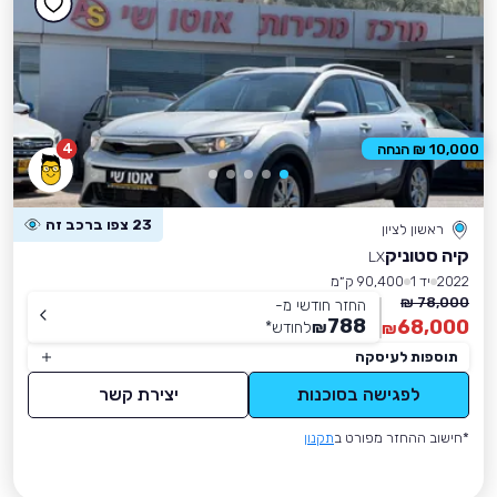
4
10,000 ₪ הנחה
23 צפו ברכב זה
ראשון לציון
קיה סטוניק
LX
2022
יד 1
90,400 ק״מ
78,000 ₪
החזר חודשי מ-
788
68,000
₪
לחודש
*
₪
תוספות לעיסקה
לפגישה בסוכנות
יצירת קשר
*חישוב ההחזר מפורט ב
תקנון