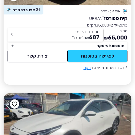
31 צפו ברכב זה
אום אל-פחם
קיה ספורטז'
URBAN
2018
יד 2
138,000 ק״מ
מחיר
החזר חודשי מ-
687
65,000
₪
לחודש
*
₪
תוספות לעיסקה
לפגישה בסוכנות
יצירת קשר
*חישוב ההחזר מפורט ב
תקנון