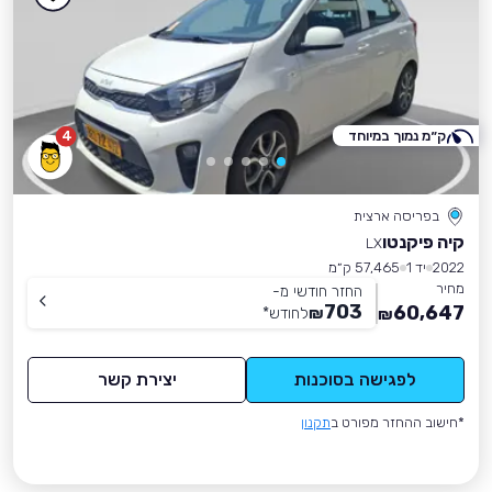
ק״מ נמוך במיוחד
4
בפריסה ארצית
קיה פיקנטו
LX
2022
יד 1
57,465 ק״מ
מחיר
החזר חודשי מ-
703
60,647
₪
לחודש
*
₪
לפגישה בסוכנות
יצירת קשר
*חישוב ההחזר מפורט ב
תקנון