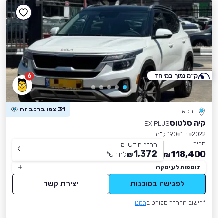
ק״מ נמוך במיוחד
6
31 צפו ברכב זה
ירכא
קיה סלטוס
EX PLUS
2022
יד 1
190 ק״מ
מחיר
החזר חודשי מ-
1,372
118,400
₪
לחודש
*
₪
תוספות לעיסקה
לפגישה בסוכנות
יצירת קשר
*חישוב ההחזר מפורט ב
תקנון