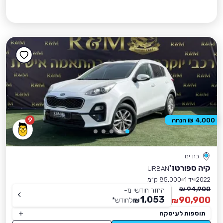
9
4,000 ₪ הנחה
בת ים
קיה ספורטז'
URBAN
2022
יד 1
85,000 ק״מ
94,900 ₪
החזר חודשי מ-
1,053
90,900
₪
לחודש
*
₪
תוספות לעיסקה