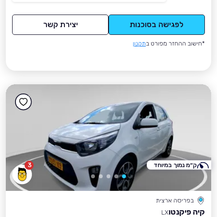
לפגישה בסוכנות
יצירת קשר
*חישוב ההחזר מפורט ב
תקנון
ק״מ נמוך במיוחד
3
בפריסה ארצית
קיה פיקנטו
LX