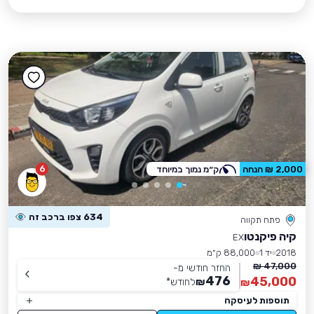
6
2,000 ₪ הנחה
ק״מ נמוך במיוחד
634 צפו ברכב זה
פתח תקווה
קיה פיקנטו
EX
2018
יד 1
88,000 ק״מ
47,000 ₪
החזר חודשי מ-
476
45,000
₪
לחודש
*
₪
תוספות לעיסקה