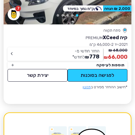
7
2,000 ₪ הנחה
ק״מ נמוך במיוחד
פתח תקווה
קיה XCeed
PREMIUM
2021
יד 2
46,000 ק״מ
68,000 ₪
החזר חודשי מ-
778
66,000
₪
לחודש
*
₪
תוספות לעיסקה
לפגישה בסוכנות
יצירת קשר
*חישוב ההחזר מפורט ב
תקנון