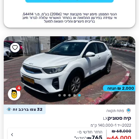
4
2,000 ₪ הנחה
32 צפו ברכב זה
פתח תקווה
קיה סטוניק
LX
2022
יד 1
140,000 ק״מ
68,000 ₪
החזר חודשי מ-
765
66,000
₪
לחודש
*
₪