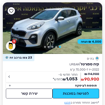
9
4,000 ₪ הנחה
23 צפו ברכב זה
בת ים
קיה ספורטז'
URBAN
2022
יד 1
70,000 ק״מ
94,900 ₪
החזר חודשי מ-
1,053
90,900
₪
לחודש
*
₪
תוספות לעיסקה
לפגישה בסוכנות
יצירת קשר
*חישוב ההחזר מפורט ב
תקנון