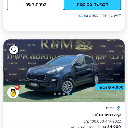
לפגישה בסוכנות
יצירת קשר
*חישוב ההחזר מפורט ב
תקנון
10
4,000 ₪ הנחה
בת ים
קיה ספורטז'
LX
2022
יד 1
100,000 ק״מ
84,900 ₪
החזר חודשי מ-