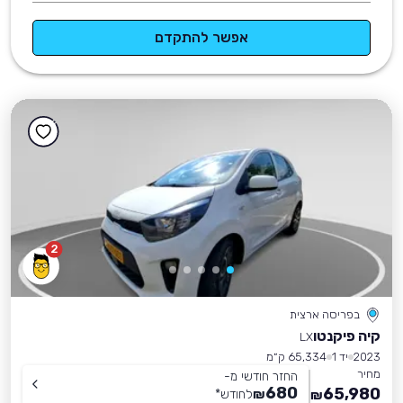
אפשר להתקדם
2
בפריסה ארצית
קיה פיקנטו
LX
2023
יד 1
65,334 ק״מ
מחיר
החזר חודשי מ-
680
65,980
₪
לחודש
*
₪