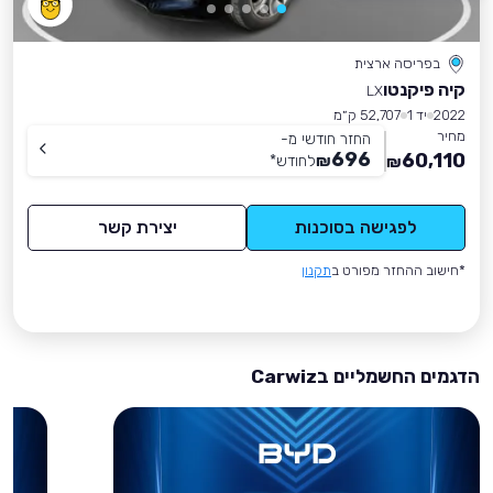
בפריסה ארצית
קיה פיקנטו
LX
2022
יד 1
52,707 ק״מ
מחיר
החזר חודשי מ-
696
60,110
₪
לחודש
*
₪
לפגישה בסוכנות
יצירת קשר
*חישוב ההחזר מפורט ב
תקנון
הדגמים החשמליים בCarwiz