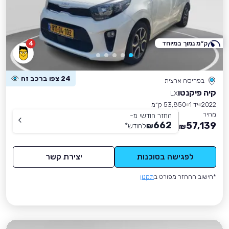
ק״מ נמוך במיוחד
4
24 צפו ברכב זה
בפריסה ארצית
קיה פיקנטו
LX
2022
יד 1
53,850 ק״מ
מחיר
החזר חודשי מ-
662
57,139
₪
לחודש
*
₪
לפגישה בסוכנות
יצירת קשר
*חישוב ההחזר מפורט ב
תקנון