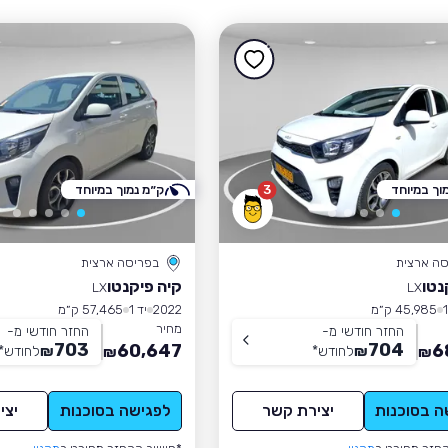
וך במיוחד
3
ק״מ נמוך במיוחד
סה ארצית
בפריסה ארצית
נטו
קיה פיקנטו
LX
LX
45,985 ק״מ
2022
יד 1
57,465 ק״מ
מחיר
החזר חודשי מ-
החזר חודשי מ-
703
704
60,647
6
₪
לחודש
*
₪
לחודש
*
₪
₪
ה בסוכנות
יצירת קשר
לפגישה בסוכנות
יצי