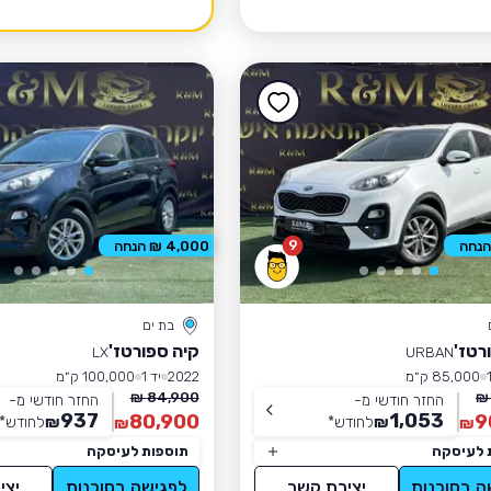
9
4,000 ₪ הנחה
בת ים
רטז'
קיה ספורטז'
LX
URBAN
85,000 ק״מ
2022
יד 1
100,000 ק״מ
84,900 ₪
החזר חודשי מ-
החזר חודשי מ-
937
1,053
80,900
9
₪
לחודש
*
₪
לחודש
*
₪
₪
 לעיסקה
תוספות לעיסקה
ה בסוכנות
יצירת קשר
לפגישה בסוכנות
יצי