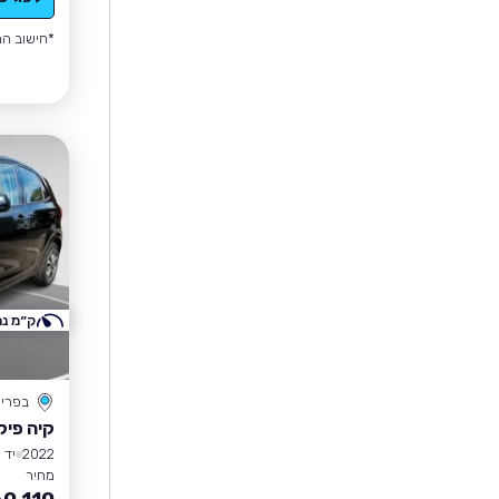
*חישוב הה
ק״מ נמ
בפרי
קיה פיק
2022
יד 1
מחיר