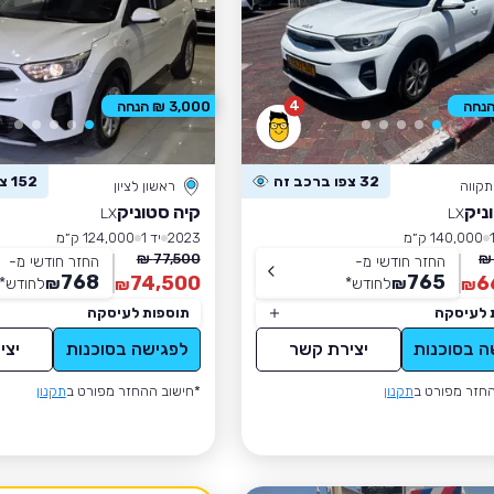
4
3,000 ₪ הנחה
32 צפו ברכב זה
152 צפו ברכב זה
קווה
ראשון לציון
ניק
קיה סטוניק
LX
LX
140,000 ק״מ
2023
יד 1
124,000 ק״מ
77,500 ₪
החזר חודשי מ-
החזר חודשי מ-
768
765
74,500
6
₪
לחודש
*
₪
לחודש
*
₪
₪
 לעיסקה
תוספות לעיסקה
ה בסוכנות
יצירת קשר
לפגישה בסוכנות
יצי
חזר מפורט ב
תקנון
*חישוב ההחזר מפורט ב
תקנון