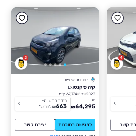
2
4
בפריסה ארצית
קיה פיקנטו
LX
2023
יד 1
67,774 ק״מ
מחיר
החזר חודשי מ-
663
64,295
₪
לחודש
*
₪
רת קשר
לפגישה בסוכנות
יצירת קשר