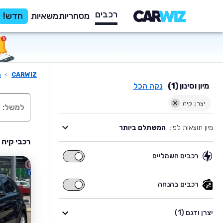
רכבים
מסחריות
משאיות
חדש!
CARWIZ
›
ר
מיון וסינון (1)
נקה הכל
יצרן: קיה
מיון תוצאות לפי:
המשתלם ביותר
רכבי קיה 
רכבים חשמליים
רכבים
חשמליים
רכבים בהנחה
רכבים
בהנחה
יצרן ודגם (1)