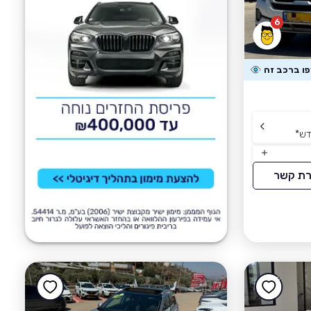
6
דש
*
רת קשר