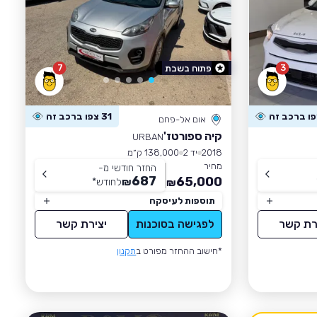
7
3
פתוח בשבת
31 צפו ברכב זה
אום אל-פחם
קיה ספורטז'
URBAN
2018
יד 2
138,000 ק״מ
מחיר
החזר חודשי מ-
687
65,000
₪
לחודש
*
₪
תוספות לעיסקה
רת קשר
לפגישה בסוכנות
יצירת קשר
*חישוב ההחזר מפורט ב
תקנון