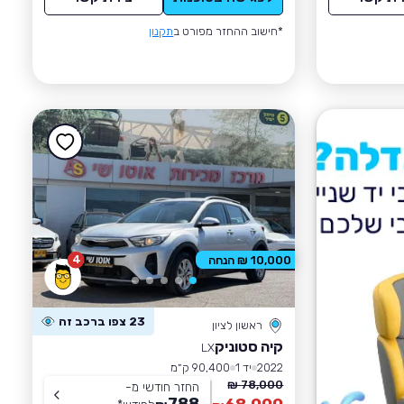
*חישוב ההחזר מפורט ב
תקנון
4
10,000 ₪ הנחה
23 צפו ברכב זה
ראשון לציון
קיה סטוניק
LX
2022
יד 1
90,400 ק״מ
78,000 ₪
החזר חודשי מ-