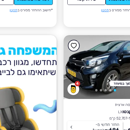
חזר מפורט ב
תקנון
*חישוב ההחזר מפורט ב
תקנון
וך במיוחד
4
סה ארצית
נטו
LX
52,707 ק״מ
החזר חודשי מ-