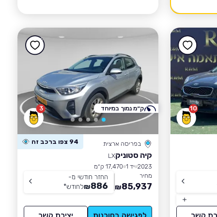
10
ק״מ נמוך במיוחד
3
94 צפו ברכב זה
בפריסה ארצית
קיה סטוניק
LX
2023
יד 1
17,470 ק״מ
מחיר
החזר חודשי מ-
886
85,937
₪
לחודש
*
₪
רת קשר
לפגישה בסוכנות
יצירת קשר