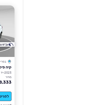
ק״מ נמ
בפרי
קיה פיק
2023
יד 1
מחיר
8,333
לפגיש