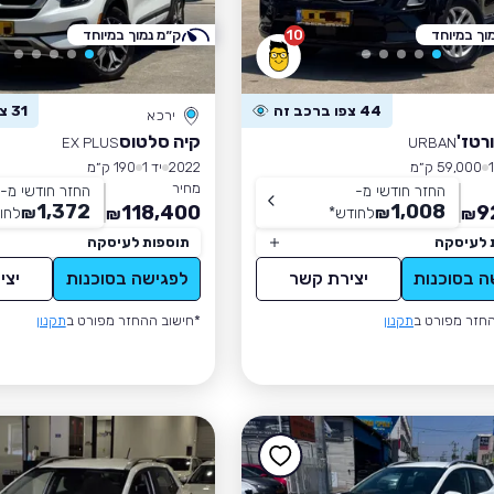
וך במיוחד
10
ק״מ נמוך במיוחד
44 צפו ברכב זה
31 צפו ברכב זה
ירכא
רטז'
קיה סלטוס
EX PLUS
URBAN
59,000 ק״מ
2022
יד 1
190 ק״מ
מחיר
החזר חודשי מ-
החזר חודשי מ-
1,372
1,008
118,400
9
₪
לחודש
*
₪
לחו
₪
₪
 לעיסקה
תוספות לעיסקה
ה בסוכנות
יצירת קשר
לפגישה בסוכנות
יצי
חזר מפורט ב
תקנון
*חישוב ההחזר מפורט ב
תקנון