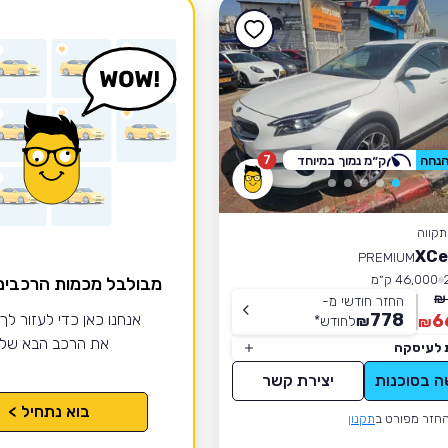
7
ק״מ נמוך במיוחד
קווה
PREMIUM
46,000 ק״מ
מבולבל מכמות הרכבי
החזר חודשי מ-
778
6
אנחנו כאן כדי לעזור לך
₪
לחודש
*
₪
את הרכב הבא של
 לעיסקה
ה בסוכנות
יצירת קשר
בוא נתחיל >
חזר מפורט ב
תקנון