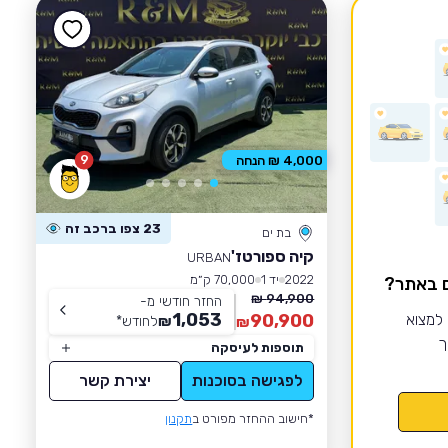
9
4,000 ₪ הנחה
23 צפו ברכב זה
בת ים
קיה ספורטז'
URBAN
2022
יד 1
70,000 ק״מ
ם באתר?
94,900 ₪
החזר חודשי מ-
1,053
 למצוא
90,900
₪
לחודש
*
₪
ך
תוספות לעיסקה
לפגישה בסוכנות
יצירת קשר
*חישוב ההחזר מפורט ב
תקנון