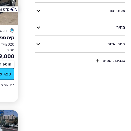
ק״מ נמ
שנת ייצור
מחיר
ירכא
קיה ספו
בחרו אזור
2020
יד 1
מחיר
2,000
סננים נוספים
תוספות
לפגיש
*חישוב הה