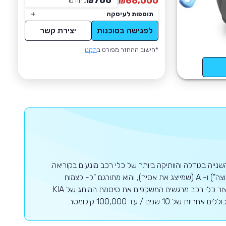
788
68,000
₪
לחודש
*
₪
תוספות לעיסקה
לפגישה בסוכנות
יצירת קשר
*חישוב ההחזר מפורט ב
תקנון
נייה בגודלה והוותיקה ביותר של כלי רכב מונעים בקוריאה.
החברה נוסדה בשנת 1944, שמה נלקח מהמילים הסיניות-קוריאניות KI ("לצאת החוצה") ו- A (שמייצג את אסיה), והוא מתורגם "ל- לצמוח
מתוך אסיה". נכון לעכשיו בעיצומו של מהפך דרמטי בעיצוב, קיה מוטורס מתגאה בייצור כלי רכב מרגשים המשקפים את סיסמת המותג של KIA:
 / עד 100,000 קילומטר.