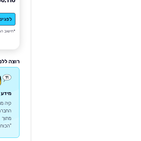
60,110
לפגיש
*חישוב הה
רוצה ללמ
מידע 
קיה מו
"הכוח לה