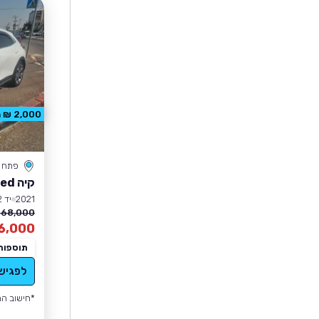
2,000 ₪ הנחה
פתח ת
קיה XCeed
2021
יד 2
68,000 ₪
6,000
תוספות
לפגיש
*חישוב הה