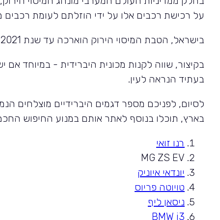
בחלק ממדיניות העולם המערבי מונהג המיסוי הירוק,
על רכישת רכבים אלו על ידי הוזלתם לעומת רכבים מק
בישראל, הטבת המיסוי הירוק הוארכה עד שנת 2021 כדי לעודד אזרחים לעבור לרכבים המצמצמים את פליטת המזהמים.
בקיצור, שווה לקנות מכונית היברידית - במיוחד אם
בעתיד הנראה לעין.
לסיום, לפניכם מספר דגמים היברידיים מוצלחים הנ
בארץ, תוכלו בנוסף לאתר אותם במנוע החיפוש החכ
רנו זואי
MG ZS EV
יונדאי איוניק
טויוטה פריוס
ניסאן ליף
BMW i3