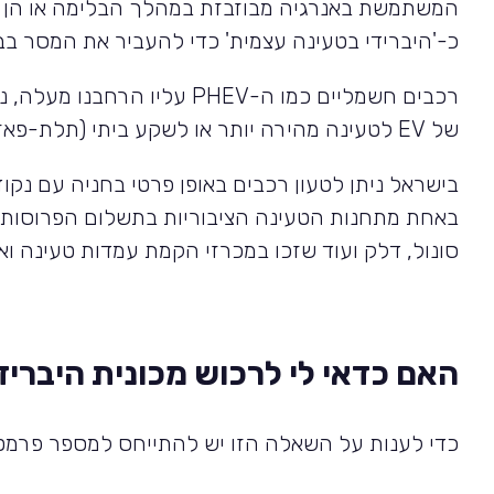
המשתמשת באנרגיה מבוזבזת במהלך הבלימה או הן ע"
כ-'היברידי בטעינה עצמית' כדי להעביר את המסר בבי
רכבים חשמליים כמו ה-
PHEV
עליו הרחבנו מעלה, נ
של
EV
לטעינה מהירה יותר או לשקע ביתי (תלת-פאזי)
בישראל ניתן לטעון רכבים באופן פרטי בחניה עם נק
באחת מתחנות הטעינה הציבוריות בתשלום הפרוסות באר
סונול, דלק ועוד שזכו במכרזי הקמת עמדות טעינה ו
האם כדאי לי לרכוש מכונית היברידית 
כדי לענות על השאלה הזו יש להתייחס למספר פרמט