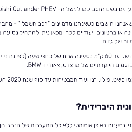
לעתים בשם הדגם כמו למשל ה-
bishi Outlander PHEV
 שאנחנו חושבים כשאנחנו מדמיינים "רכב חשמלי" - מחבר
 או בחניונים ייעודיים לכך ומכאן ניתן להתחיל נסיעה 
ות של גזים.
מכוניות אלו כיום ביצור סדרתי מבטיחות נסיעה רצופה של עד 60 ק"מ בטעינה אחת של כ
כל זאת למרות פר
ונית היברידית?
ן נטענות באופן אוטומטי ללא כל התערבות של הנהג. הן 