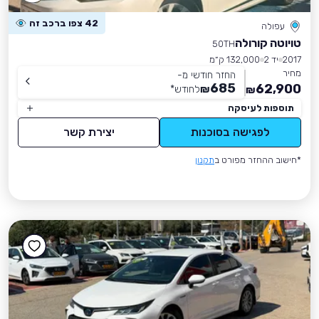
42 צפו ברכב זה
עפולה
טויוטה קורולה
50TH
2017
יד 2
132,000 ק״מ
מחיר
החזר חודשי מ-
685
62,900
₪
לחודש
*
₪
תוספות לעיסקה
לפגישה בסוכנות
יצירת קשר
*חישוב ההחזר מפורט ב
תקנון