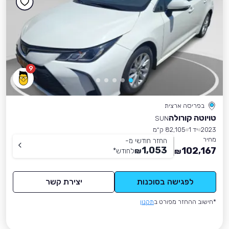
9
בפריסה ארצית
טויוטה קורולה
SUN
2023
יד 1
82,105 ק״מ
מחיר
החזר חודשי מ-
1,053
102,167
₪
לחודש
*
₪
לפגישה בסוכנות
יצירת קשר
*חישוב ההחזר מפורט ב
תקנון