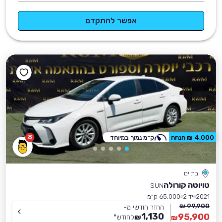
אפשר להתקדם
8
4,000 ₪ הנחה
ק״מ נמוך במיוחד
בת ים
טויוטה קורולה
SUN
2021
יד 2
65,000 ק״מ
99,900 ₪
החזר חודשי מ-
1,130
95,900
₪
לחודש
*
₪