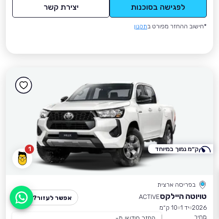
לפגישה בסוכנות
יצירת קשר
*חישוב ההחזר מפורט ב
תקנון
ק״מ נמוך במיוחד
1
בפריסה ארצית
טויוטה היילקס
ACTIVE
אפשר לעזור?
2026
יד 1
10 ק״מ
מחיר
החזר חודשי מ-