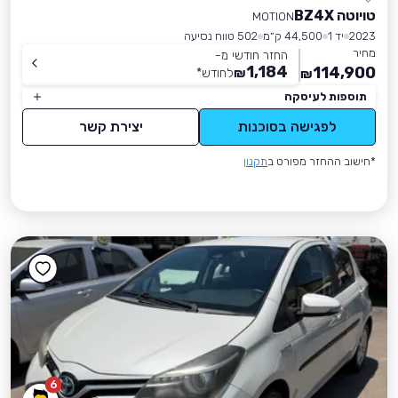
טויוטה BZ4X
MOTION
2023
יד 1
44,500 ק״מ
502 טווח נסיעה
מחיר
החזר חודשי מ-
1,184
114,900
₪
לחודש
*
₪
תוספות לעיסקה
לפגישה בסוכנות
יצירת קשר
*חישוב ההחזר מפורט ב
תקנון
6