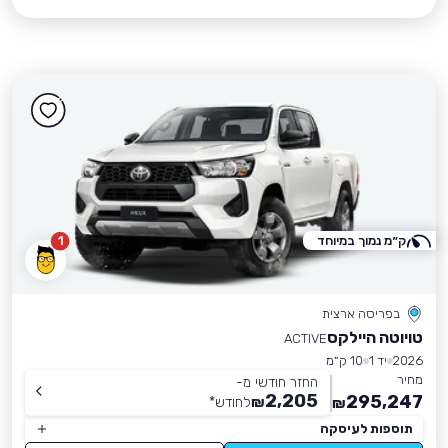
ק״מ נמוך במיוחד
1
בפריסה ארצית
טויוטה היילקס
ACTIVE
2026
יד 1
10 ק״מ
מחיר
החזר חודשי מ-
2,205
295,247
₪
לחודש
*
₪
תוספות לעיסקה