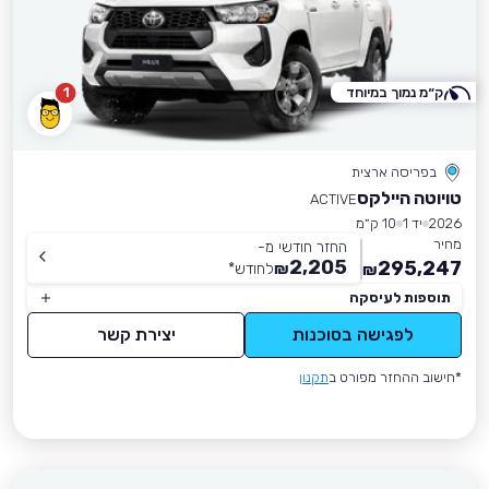
ק״מ נמוך במיוחד
1
בפריסה ארצית
טויוטה היילקס
ACTIVE
2026
יד 1
10 ק״מ
מחיר
החזר חודשי מ-
2,205
295,247
₪
לחודש
*
₪
תוספות לעיסקה
לפגישה בסוכנות
יצירת קשר
*חישוב ההחזר מפורט ב
תקנון