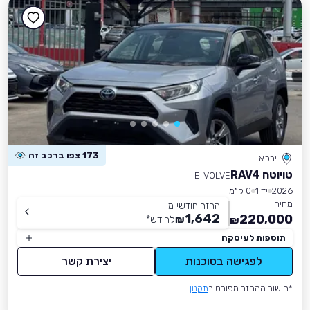
173 צפו ברכב זה
ירכא
טויוטה RAV4
E-VOLVE
2026
יד 1
0 ק״מ
מחיר
החזר חודשי מ-
1,642
220,000
₪
לחודש
*
₪
תוספות לעיסקה
לפגישה בסוכנות
יצירת קשר
*חישוב ההחזר מפורט ב
תקנון