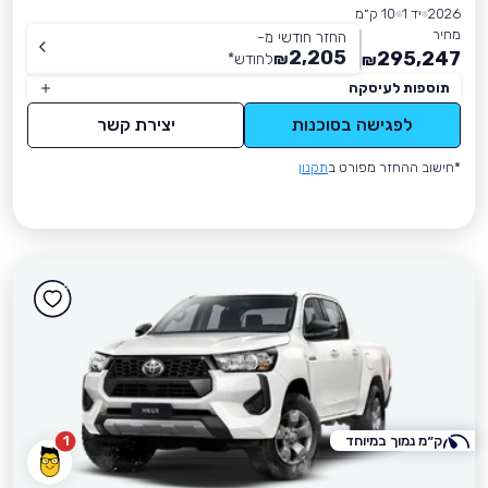
2026
יד 1
10 ק״מ
מחיר
החזר חודשי מ-
2,205
295,247
₪
לחודש
*
₪
תוספות לעיסקה
לפגישה בסוכנות
יצירת קשר
*חישוב ההחזר מפורט ב
תקנון
ק״מ נמוך במיוחד
1