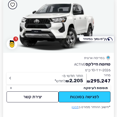
ק״מ נמוך במיוחד
1
בפריסה ארצית
טויוטה היילקס
ACTIVE
2026
יד 1
10 ק״מ
מחיר
החזר חודשי מ-
2,205
295,247
₪
לחודש
*
₪
תוספות לעיסקה
לפגישה בסוכנות
יצירת קשר
*חישוב ההחזר מפורט ב
תקנון