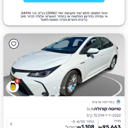
8
בפריסה ארצית
טויוטה קורולה
SUN
2022
יד 1
72,014 ק״מ
מחיר
החזר חודשי מ-
1,108
95,663
₪
לחודש
*
₪