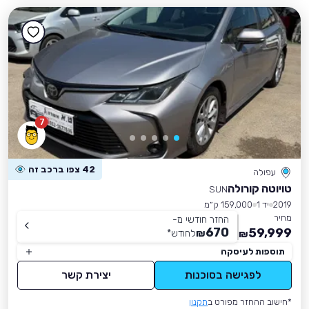
7
42 צפו ברכב זה
עפולה
טויוטה קורולה
SUN
2019
יד 1
159,000 ק״מ
מחיר
החזר חודשי מ-
670
59,999
₪
לחודש
*
₪
תוספות לעיסקה
לפגישה בסוכנות
יצירת קשר
*חישוב ההחזר מפורט ב
תקנון