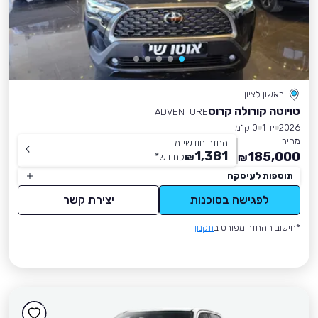
ראשון לציון
טויוטה קורולה קרוס
ADVENTURE
2026
יד 1
0 ק״מ
מחיר
החזר חודשי מ-
1,381
185,000
₪
לחודש
*
₪
תוספות לעיסקה
לפגישה בסוכנות
יצירת קשר
*חישוב ההחזר מפורט ב
תקנון