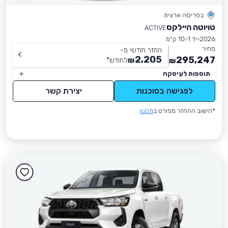
בפריסה ארצית
טויוטה היילקס
ACTIVE
2026
יד 1
10 ק״מ
מחיר
החזר חודשי מ-
2,205
295,247
₪
לחודש
*
₪
תוספות לעיסקה
לפגישה בסוכנות
יצירת קשר
*חישוב ההחזר מפורט ב
תקנון