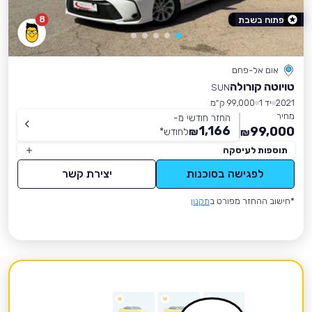
8
פתוח בשבת
אום אל-פחם
טויוטה קורולה
SUN
2021
יד 1
99,000 ק״מ
מחיר
החזר חודשי מ-
1,166
99,000
₪
לחודש
*
₪
תוספות לעיסקה
לפגישה בסוכנות
יצירת קשר
*חישוב ההחזר מפורט ב
תקנון