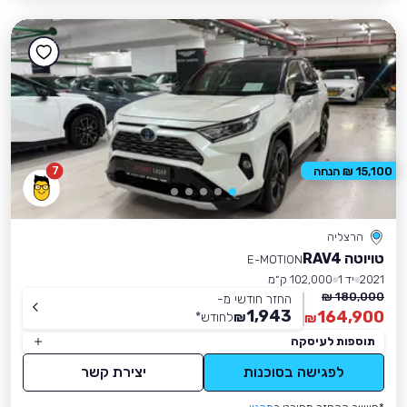
7
15,100 ₪ הנחה
הרצליה
טויוטה RAV4
E-MOTION
2021
יד 1
102,000 ק״מ
180,000 ₪
החזר חודשי מ-
1,943
164,900
₪
לחודש
*
₪
תוספות לעיסקה
לפגישה בסוכנות
יצירת קשר