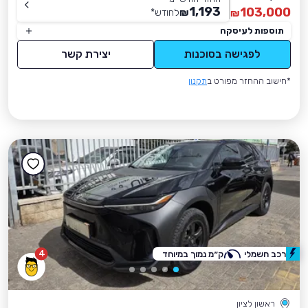
1,193
103,000
₪
לחודש
*
₪
תוספות לעיסקה
לפגישה בסוכנות
יצירת קשר
*חישוב ההחזר מפורט ב
תקנון
4
רכב חשמלי
ק״מ נמוך במיוחד
ראשון לציון