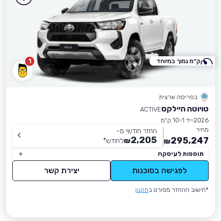
ק״מ נמוך במיוחד
1
בפריסה ארצית
טויוטה היילקס
ACTIVE
2026
יד 1
10 ק״מ
מחיר
החזר חודשי מ-
2,205
295,247
₪
לחודש
*
₪
תוספות לעיסקה
לפגישה בסוכנות
יצירת קשר
*חישוב ההחזר מפורט ב
תקנון