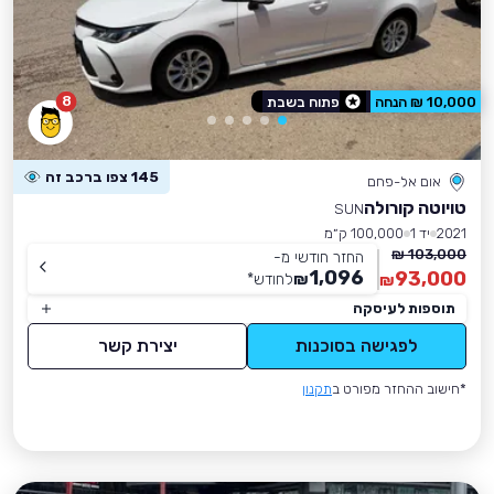
8
10,000 ₪ הנחה
פתוח בשבת
145 צפו ברכב זה
אום אל-פחם
טויוטה קורולה
SUN
2021
יד 1
100,000 ק״מ
103,000 ₪
החזר חודשי מ-
1,096
93,000
₪
לחודש
*
₪
תוספות לעיסקה
לפגישה בסוכנות
יצירת קשר
*חישוב ההחזר מפורט ב
תקנון