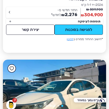
2026
יד 1
1 ק״מ
309,900 ₪
החזר חודשי מ-
2,276
304,900
₪
לחודש
*
₪
תוספות לעיסקה
לפגישה בסוכנות
יצירת קשר
*חישוב ההחזר מפורט ב
תקנון
ק״מ נמוך במיוחד
7