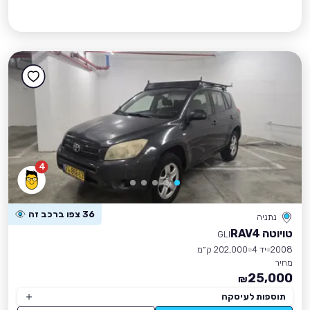
4
36 צפו ברכב זה
נתניה
טויוטה RAV4
GLI
2008
יד 4
202,000 ק״מ
מחיר
25,000
₪
תוספות לעיסקה