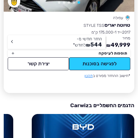
עפולה
טויוטה יאריס
STYLE TSS
2017
יד 1
175,000 ק״מ
מחיר
החזר חודשי מ-
544
49,999
₪
לחודש
*
₪
תוספות לעיסקה
לפגישה בסוכנות
יצירת קשר
*חישוב ההחזר מפורט ב
תקנון
הדגמים החשמליים בCarwiz