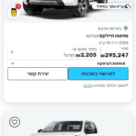
ק״מ נמוך במיוחד
1
בפריסה ארצית
טויוטה היילקס
ACTIVE
2026
יד 1
10 ק״מ
מחיר
החזר חודשי מ-
2,205
295,247
₪
לחודש
*
₪
תוספות לעיסקה
לפגישה בסוכנות
יצירת קשר
*חישוב ההחזר מפורט ב
תקנון