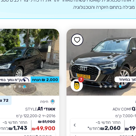
מובילה בתחום היוקרה והטכנולוגיה.
וך במיוחד
7
2,000 ₪ הנחה
ק״מ נמוך במי
72 צפו ברכב זה
חיפה
אאודי A1
STYLE
ADV COMF
7,000 ק״מ
2016
יד 2
122,200 ק״מ
51,900 ₪
החזר חודשי מ-
החזר חודשי מ-
1,743
2,060
49,900
19
₪
לחודש
*
₪
לחוד
₪
₪