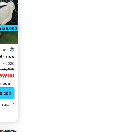
5,000 ₪ הנחה
נתניה
אאודי Q3
2020
יד 7
134,900 ₪
9,900
תוספות
לפגיש
*חישוב הה