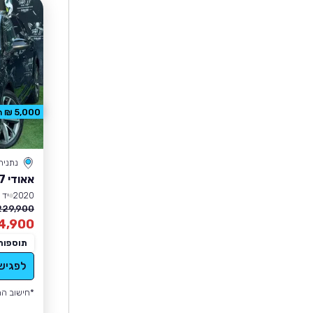
5,000 ₪ הנחה
נתניה
אאודי Q7
2020
יד 4
229,900 ₪
4,900
תוספות
לפגיש
*חישוב הה