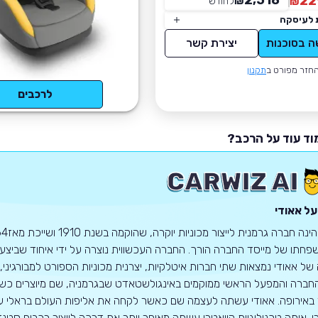
2,518
22
₪
לחודש
*
₪
 לעיסקה
ה בסוכנות
יצירת קשר
חזר מפורט ב
תקנון
לרכבים
וד עוד על הרכב?
על אאודי
 של אאודי נמצאות שתי חברות איטלקיות, יצרנית מכוניות הספורט למבורגיני, 
ברה והמפעל הראשי ממוקמים באינגולשטאדט שבגרמניה, שם מיוצרים כשני מ
 באירופה. אאודי עשתה לעצמה שם כאשר לקחה את אליפות העולם בראלי
ו. אותה טכנולוגיית קוואטרו עשתה מאוחר יותר את דרכה לייצור רכבים סטנד