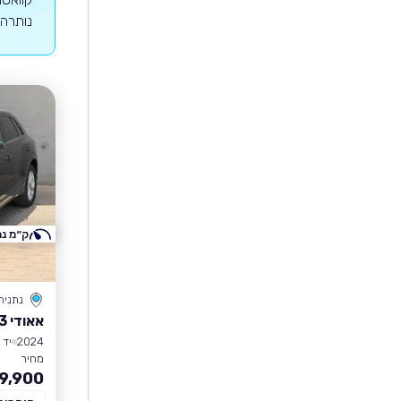
נותרה 
ק״מ נמ
נתניה
אאודי Q3
2024
יד 1
מחיר
9,900