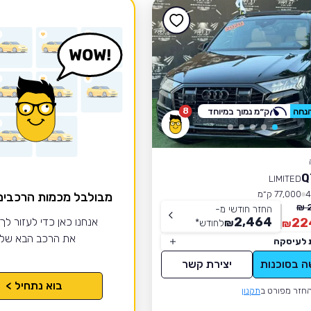
8
ק״מ נמוך במיוחד
LIMITED
77,000 ק״מ
מבולבל מכמות הרכבי
החזר חודשי מ-
2,464
22
אנחנו כאן כדי לעזור לך
₪
לחודש
*
₪
את הרכב הבא של
 לעיסקה
ה בסוכנות
יצירת קשר
בוא נתחיל >
חזר מפורט ב
תקנון