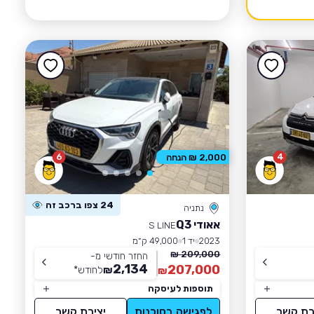
6
4
2,000 ₪ הנחה
24 צפו ברכב זה
נתניה
אאודי Q3
S LINE
2023
יד 1
49,000 ק״מ
209,000 ₪
החזר חודשי מ-
2,134
207,000
₪
לחודש
*
₪
תוספות לעיסקה
רת קשר
לפגישה בסוכנות
יצירת קשר