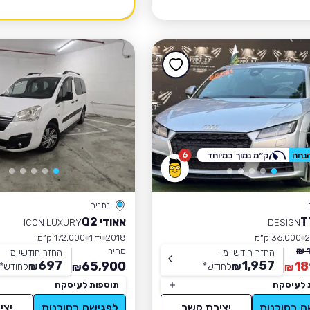
6
ק״מ נמוך במיוחד
נתניה
אאודי Q2
ICON LUXURY
DESIGN
36,000 ק״מ
2018
יד 1
172,000 ק״מ
מחיר
החזר חודשי מ-
החזר חודשי מ-
697
1,957
65,900
18
₪
לחודש
*
₪
לחודש
*
₪
₪
 לעיסקה
תוספות לעיסקה
ה בסוכנות
יצירת קשר
לפגישה בסוכנות
יצי