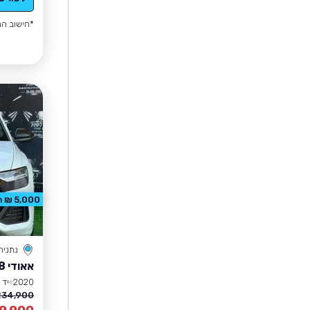
*חישוב הה
5,000 ₪ הנחה
נתניה
אאודי Q8
2020
יד 4
34,900 ₪