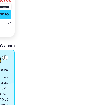
9,900
תוספות
לפגיש
*חישוב הה
רוצה ללמ
מידע 
ניהולה
מטה הח
בעיקר
קוואטר