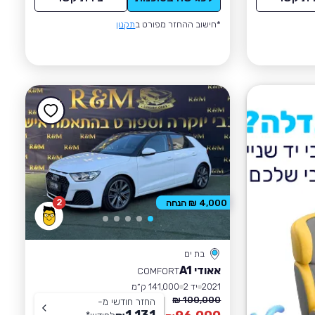
*חישוב ההחזר מפורט ב
תקנון
2
4,000 ₪ הנחה
בת ים
אאודי A1
COMFORT
2021
יד 2
141,000 ק״מ
100,000 ₪
החזר חודשי מ-