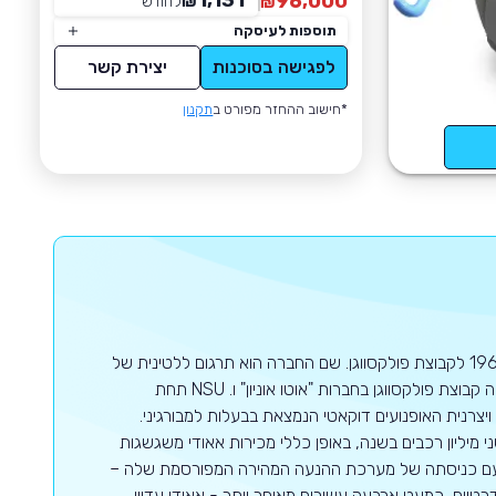
1,131
96,000
₪
לחודש
*
₪
תוספות לעיסקה
לפגישה בסוכנות
יצירת קשר
*חישוב ההחזר מפורט ב
תקנון
אאודי הינה חברה גרמנית לייצור מכוניות יוקרה, שהוקמה בשנת 1910 ושייכת מאז1964 לקבוצת פולקסווגן. שם החברה הוא תרגום ללטינית של
שם משפחתו של מייסד החברה הורך. החברה העכשווית נוצרה על ידי איחוד שביצעה קבוצת פולקסווגן בחברות "אוטו אוניון" ו. NSU תחת
ויצרנית האופנועים דוקאטי הנמצאת בבעלות למבורגיני.
יליון רכבים בשנה, באופן כללי מכירות אאודי משגשגות
 עם כניסתה של מערכת ההנעה המהירה המפורסמת שלה –
רטיים, כמעט ארבעה עשורים מאוחר יותר - אאודי עדיין