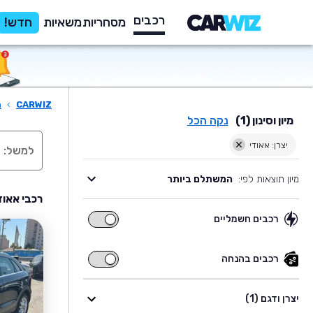
רכבים
מסחריות
משאיות
חדש!
CARWIZ
›
ר
מיון וסינון (1)
נקה הכל
יצרן: אאודי
מיון תוצאות לפי:
המשתלם ביותר
רכבי אאוד
רכבים חשמליים
רכבים
חשמליים
רכבים בהנחה
רכבים
בהנחה
יצרן ודגם (1)