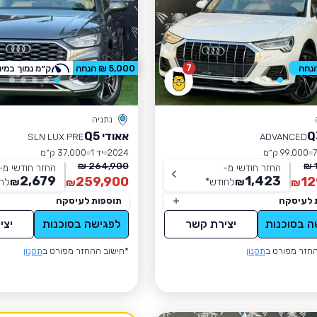
7
5,000 ₪ הנחה
ק״מ נמוך במיו
נתניה
אאודי Q5
SLN LUX PRE
ADVANCED
99,000 ק״מ
2024
יד 1
37,000 ק״מ
264,900 ₪
החזר חודשי מ-
החזר חודשי מ-
2,679
1,423
259,900
12
₪
לחודש
*
₪
לח
₪
₪
 לעיסקה
תוספות לעיסקה
ה בסוכנות
יצירת קשר
לפגישה בסוכנות
יצי
חזר מפורט ב
תקנון
*חישוב ההחזר מפורט ב
תקנון