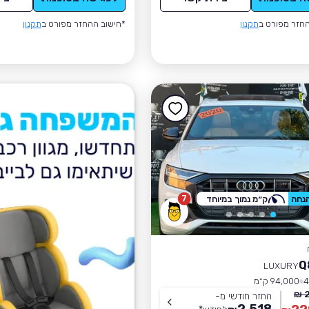
חזר מפורט ב
תקנון
*חישוב ההחזר מפורט ב
תקנון
7
ק״מ נמוך במיוחד
LUXURY
94,000 ק״מ
2
החזר חודשי מ-