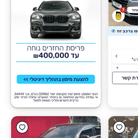
7
וחד
דש
*
רת קשר