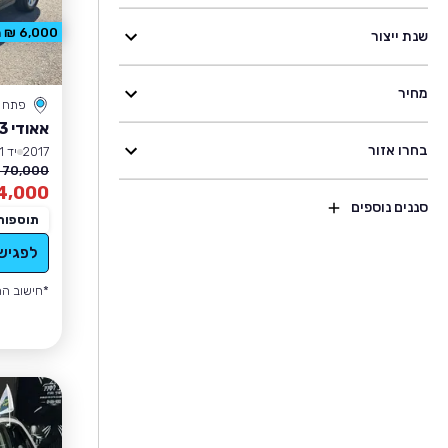
6,000 ₪ הנחה
שנת ייצור
מחיר
פתח ת
אאודי Q3
בחרו אזור
2017
יד 1
70,000 ₪
4,000
סננים נוספים
תוספות
לפגיש
*חישוב הה