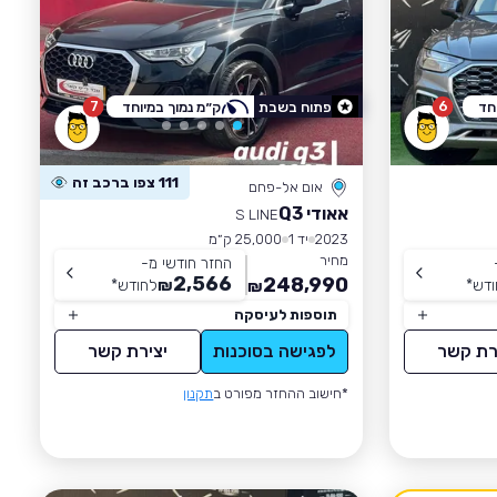
7
6
חד
פתוח בשבת
ק״מ נמוך במיוחד
111 צפו ברכב זה
אום אל-פחם
אאודי Q3
S LINE
2023
יד 1
25,000 ק״מ
מחיר
החזר חודשי מ-
2,566
248,990
ודש
*
₪
לחודש
*
₪
תוספות לעיסקה
רת קשר
לפגישה בסוכנות
יצירת קשר
*חישוב ההחזר מפורט ב
תקנון