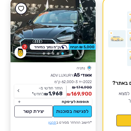
7
5,000 ₪ הנחה
ק״מ נמוך במיוחד
נתניה
אאודי A5
ADV LUXURY
2022
יד 3
62,000 ק״מ
ם באתר?
174,900 ₪
החזר חודשי מ-
1,968
 למצוא
169,900
₪
לחודש
*
₪
ך
תוספות לעיסקה
לפגישה בסוכנות
יצירת קשר
*חישוב ההחזר מפורט ב
תקנון