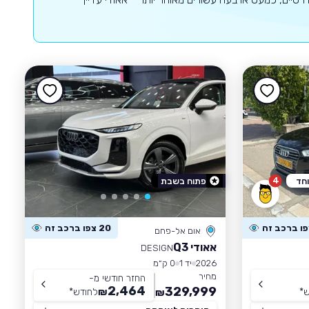
4
וחד
פתוח בשבת
20 צפו ברכב זה
אום אל-פחם
אאודי Q3
DESIGN
2026
יד 1
0 ק״מ
מחיר
החזר חודשי מ-
2,464
329,999
ש
*
₪
לחודש
*
₪