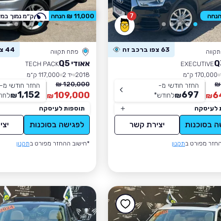
7
11,000 ₪ הנחה
ק״מ נמוך במי
63 צפו ברכב זה
44 צפו ברכב זה
קווה
פתח תקווה
אאודי Q5
TECH PACK
EXECUTIVE
170,000 ק״מ
2018
יד 2
117,000 ק״מ
120,000 ₪
החזר חודשי מ-
החזר חודשי מ-
1,152
697
109,000
6
₪
לחודש
*
₪
לחו
₪
₪
 לעיסקה
תוספות לעיסקה
ה בסוכנות
יצירת קשר
לפגישה בסוכנות
יצי
חזר מפורט ב
תקנון
*חישוב ההחזר מפורט ב
תקנון